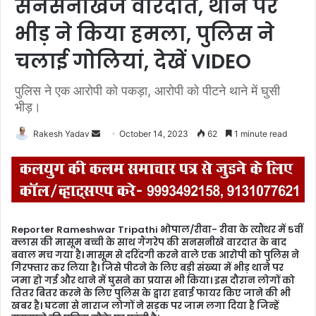
सनसनीखेज वारदात, थाने पर
भीड़ ने किया हमला, पुलिस ने
चलाई गोलियां, देखें VIDEO
पुलिस ने एक आरोपी को पकड़ा, आरोपी को पीटने थाने में घुसी
भीड़।
Rakesh Yadav
S
October 14, 2023
62
1 minute read
e
n
d
a
n
Reporter Rameshwar Tripathi भोपाल/रीवा- रीवा के त्यौंथर में 5वीं
e
क्लास की मासूम बच्ची के साथ गैंगरेप की सनसनीखे वारदात के बाद
m
बवाल मच गया है। मासूम से दरिंदगी करने वाले एक आरोपी को पुलिस ने
गिरफ्तार कर लिया है। जिसे पीटने के लिए बड़ी संख्या में भीड़ थाने पर
a
जमा हो गई और थाने में घुसने का प्रयास भी किया। इस दौरान लोगों को
i
तितर बितर करने के लिए पुलिस के द्वारा हवाई फायर किए जाने की भी
l
खबर है। घटना से नाराज लोगों ने सड़क पर जाम लगा दिया है जिन्हें