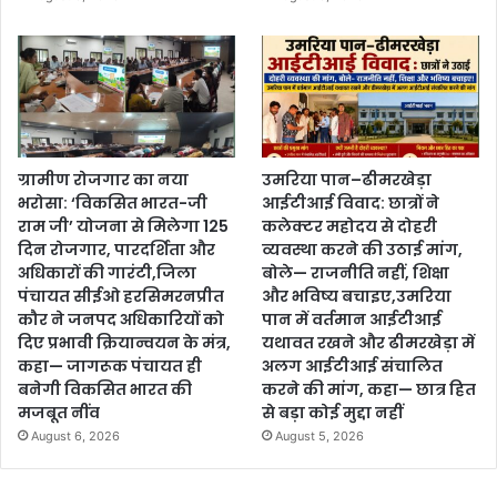
ग्रामीण रोजगार का नया
उमरिया पान–ढीमरखेड़ा
भरोसा: ‘विकसित भारत-जी
आईटीआई विवाद: छात्रों ने
राम जी’ योजना से मिलेगा 125
कलेक्टर महोदय से दोहरी
दिन रोजगार, पारदर्शिता और
व्यवस्था करने की उठाई मांग,
अधिकारों की गारंटी,जिला
बोले— राजनीति नहीं, शिक्षा
पंचायत सीईओ हरसिमरनप्रीत
और भविष्य बचाइए,उमरिया
कौर ने जनपद अधिकारियों को
पान में वर्तमान आईटीआई
दिए प्रभावी क्रियान्वयन के मंत्र,
यथावत रखने और ढीमरखेड़ा में
कहा— जागरूक पंचायत ही
अलग आईटीआई संचालित
बनेगी विकसित भारत की
करने की मांग, कहा— छात्र हित
मजबूत नींव
से बड़ा कोई मुद्दा नहीं
August 6, 2026
August 5, 2026