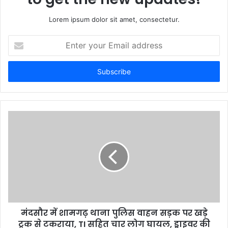
Lorem ipsum dolor sit amet, consectetur.
E
n
t
e
r
y
o
u
r
E
m
a
i
l
a
d
d
मंदसौर में शामगढ़ थाना पुलिस वाहन सड़क पर खड़े
r
ट्रक से टकराया, TI सहित चार लोग घायल, ड्राइवर की