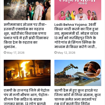
स्लीमनाबाद स्टेशन पर रीवा-
Ladli Behna Yojana: 36वीं
इतवारी एक्सप्रेस का ठहराव
किस्त जारी करने का दिन हुआ
शुरू, बहोरीबंद विधायक प्रणय
तय, मुख्यमंत्री डॉ. मोहन यादव
प्रभात पांडे ने हरी झंडी दिखाकर
13 मई को नरसिंहपुर जिले के
किया ट्रेन के ठहराव का
गोटेगांव से सिंगल क्लिक के
शुभारंभ..
माध्यम से किस्त करेंगे जारी…
May 17, 2026
May 12, 2026
एमपी के राजगढ़ जिले में पेट्रोल
बरगी डैम में हुए क्रूज हादसे पर
पंप में लगी भीषण आग, पेट्रोल-
जिला कोर्ट ने लिया संज्ञान, क्रूज
डीजल टैंक सहित 15 बाइक
चालक समेत अन्य सदस्यों पर
जलकर खाक, 13 लोग झुलसे
FIR दर्ज करने दिए निर्देश