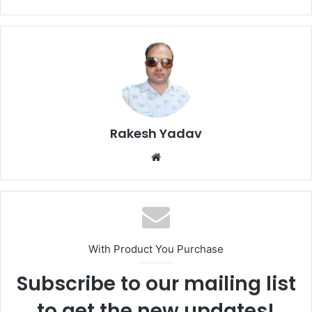
Rakesh Yadav
W
e
b
s
i
t
With Product You Purchase
e
Subscribe to our mailing list
to get the new updates!