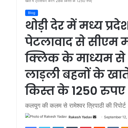
खाते में ट्रांसफर करेंगे 28वीं किस्त के 1250 रुपए
Blog
थोड़ी देर में मध्य प्
पेटलावाद से सीएम 
क्लिक के माध्यम से 1
लाड़ली बहनों के खाते 
किस्त के 1250 रुपए
कलयुग की कलम से रामेश्वर त्रिपाठी की रिपोर्ट
Rakesh Yadav
S
September 12,
e
Facebook
Twitter
LinkedIn
Tumblr
Pinterest
Reddit
VKontakte