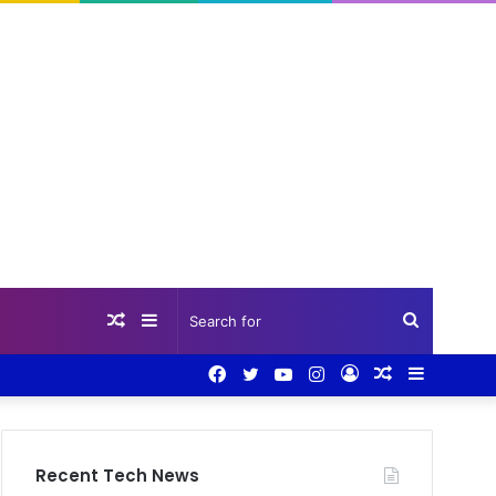
Random
Sidebar
Search
Facebook
Twitter
YouTube
Instagram
Log
Random
Sidebar
Article
for
In
Article
Recent Tech News