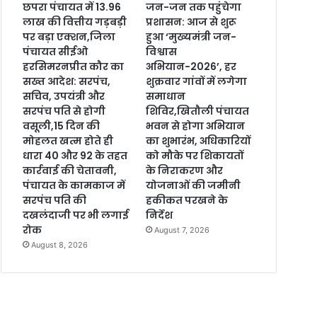
छपरा पंचायत में 13.96
जन-जन तक पहुंचेगा
लाख की वित्तीय गड़बड़ी
प्रशासन: आज से शुरू
पर बड़ा एक्शन,जिला
हुआ ‘मुख्यमंत्री जन-
पंचायत सीईओ
विश्वास
हरसिमरनप्रीत कौर का
अभियान-2026’, हर
सख्त आदेश: सरपंच,
शुक्रवार गांवों में लगेगा
सचिव, उपयंत्री और
समाधान
सरपंच पति से होगी
शिविर,खितौली पंचायत
वसूली,15 दिन की
भवन से होगा अभियान
मोहलत खत्म होते ही
का शुभारंभ, अधिकारियों
धारा 40 और 92 के तहत
को मौके पर शिकायतों
कार्रवाई की चेतावनी,
के निराकरण और
पंचायत के कामकाज में
योजनाओं की जमीनी
सरपंच पति की
हकीकत परखने के
दखलंदाजी पर भी लगाई
निर्देश
रोक
August 7, 2026
August 8, 2026