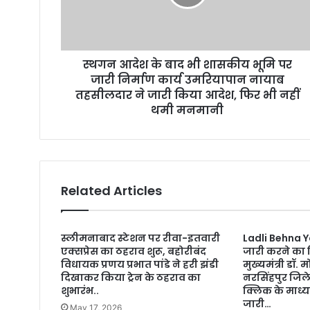
a
d
d
r
स्थगन आदेश के बाद भी शासकीय भूमि पर
e
जारी निर्माण कार्य उमरियापान नायाब
s
तहसीलदार ने जारी किया आदेश, फिर भी नहीं
s
थमी मनमानी
Related Articles
स्लीमनाबाद स्टेशन पर रीवा-इतवारी
Ladli Behna Y
एक्सप्रेस का ठहराव शुरू, बहोरीबंद
जारी करने का 
विधायक प्रणय प्रभात पांडे ने हरी झंडी
मुख्यमंत्री डॉ
दिखाकर किया ट्रेन के ठहराव का
नरसिंहपुर जिले
शुभारंभ..
क्लिक के माध्य
जारी…
May 17, 2026