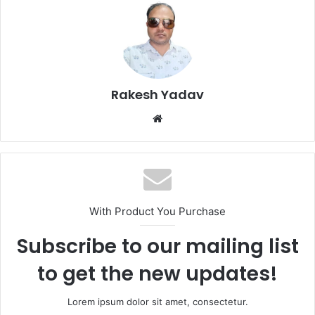
Rakesh Yadav
W
e
b
s
i
t
With Product You Purchase
e
Subscribe to our mailing list
to get the new updates!
Lorem ipsum dolor sit amet, consectetur.