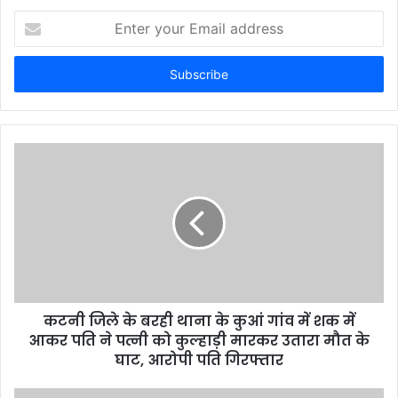
E
n
t
e
r
y
o
u
r
E
m
a
i
l
a
d
d
कटनी जिले के बरही थाना के कुआं गांव में शक में
r
आकर पति ने पत्नी को कुल्हाड़ी मारकर उतारा मौत के
e
घाट, आरोपी पति गिरफ्तार
s
s