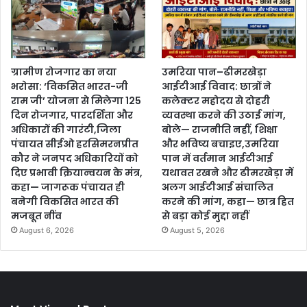
ग्रामीण रोजगार का नया
उमरिया पान–ढीमरखेड़ा
भरोसा: ‘विकसित भारत-जी
आईटीआई विवाद: छात्रों ने
राम जी’ योजना से मिलेगा 125
कलेक्टर महोदय से दोहरी
दिन रोजगार, पारदर्शिता और
व्यवस्था करने की उठाई मांग,
अधिकारों की गारंटी,जिला
बोले— राजनीति नहीं, शिक्षा
पंचायत सीईओ हरसिमरनप्रीत
और भविष्य बचाइए,उमरिया
कौर ने जनपद अधिकारियों को
पान में वर्तमान आईटीआई
दिए प्रभावी क्रियान्वयन के मंत्र,
यथावत रखने और ढीमरखेड़ा में
कहा— जागरूक पंचायत ही
अलग आईटीआई संचालित
बनेगी विकसित भारत की
करने की मांग, कहा— छात्र हित
मजबूत नींव
से बड़ा कोई मुद्दा नहीं
August 6, 2026
August 5, 2026