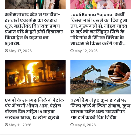
स्लीमनाबाद स्टेशन पर रीवा-
Ladli Behna Yojana: 36वीं
इतवारी एक्सप्रेस का ठहराव
किस्त जारी करने का दिन हुआ
शुरू, बहोरीबंद विधायक प्रणय
तय, मुख्यमंत्री डॉ. मोहन यादव
प्रभात पांडे ने हरी झंडी दिखाकर
13 मई को नरसिंहपुर जिले के
किया ट्रेन के ठहराव का
गोटेगांव से सिंगल क्लिक के
शुभारंभ..
माध्यम से किस्त करेंगे जारी…
May 17, 2026
May 12, 2026
एमपी के राजगढ़ जिले में पेट्रोल
बरगी डैम में हुए क्रूज हादसे पर
पंप में लगी भीषण आग, पेट्रोल-
जिला कोर्ट ने लिया संज्ञान, क्रूज
डीजल टैंक सहित 15 बाइक
चालक समेत अन्य सदस्यों पर
जलकर खाक, 13 लोग झुलसे
FIR दर्ज करने दिए निर्देश
May 11, 2026
May 6, 2026