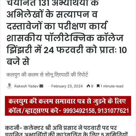
चयनित 131 अभ्यर्थियों के
अभिलेखों के सत्यापन व
दस्तावेजों का परीक्षण कार्य
शासकीय पॉलीटेक्निक कॉलेज
झिंझरी में 24 फरवरी को प्रातः 10
बजे से
कलयुग की कलम से सोनू त्रिपाठी की रिपोर्ट
Rakesh Yadav
S
February 23, 2024
9
1 minute read
e
n
d
a
n
कटनी- कलेक्टर श्री अवि प्रसाद ने पटवारी पद पर
e
चयनित अभ्यर्थियों की काउंसलिंग के लिए 5 समितियों