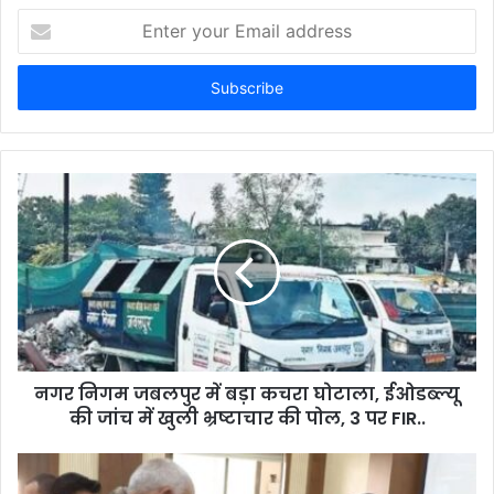
E
n
t
e
r
y
o
u
r
E
m
a
i
l
a
d
d
नगर निगम जबलपुर में बड़ा कचरा घोटाला, ईओडब्ल्यू
r
की जांच में खुली भ्रष्टाचार की पोल, 3 पर FIR..
e
s
s