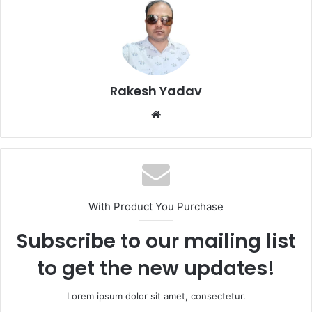
Rakesh Yadav
W
e
b
s
i
t
With Product You Purchase
e
Subscribe to our mailing list
to get the new updates!
Lorem ipsum dolor sit amet, consectetur.