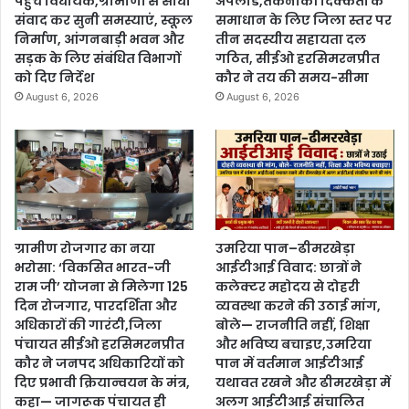
पहुंचे विधायक,ग्रामीणों से सीधा
अपलोड,तकनीकी दिक्कतों के
संवाद कर सुनी समस्याएं, स्कूल
समाधान के लिए जिला स्तर पर
निर्माण, आंगनबाड़ी भवन और
तीन सदस्यीय सहायता दल
सड़क के लिए संबंधित विभागों
गठित, सीईओ हरसिमरनप्रीत
को दिए निर्देश
कौर ने तय की समय-सीमा
August 6, 2026
August 6, 2026
ग्रामीण रोजगार का नया
उमरिया पान–ढीमरखेड़ा
भरोसा: ‘विकसित भारत-जी
आईटीआई विवाद: छात्रों ने
राम जी’ योजना से मिलेगा 125
कलेक्टर महोदय से दोहरी
दिन रोजगार, पारदर्शिता और
व्यवस्था करने की उठाई मांग,
अधिकारों की गारंटी,जिला
बोले— राजनीति नहीं, शिक्षा
पंचायत सीईओ हरसिमरनप्रीत
और भविष्य बचाइए,उमरिया
कौर ने जनपद अधिकारियों को
पान में वर्तमान आईटीआई
दिए प्रभावी क्रियान्वयन के मंत्र,
यथावत रखने और ढीमरखेड़ा में
कहा— जागरूक पंचायत ही
अलग आईटीआई संचालित