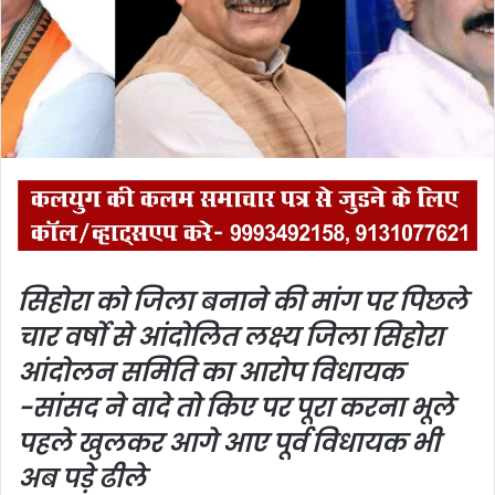
m
a
i
l
सिहोरा को जिला बनाने की मांग पर पिछले
चार वर्षो से आंदोलित लक्ष्य जिला सिहोरा
आंदोलन समिति का आरोप
विधायक
-सांसद ने वादे तो किए पर पूरा करना भूले
पहले खुलकर आगे आए पूर्व विधायक भी
अब पड़े ढीले