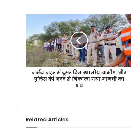
o
u
r
E
m
a
i
l
a
d
d
r
नर्मदा नहर से दूसरे दिन स्थानीय ग्रामीण और
e
पुलिस की मदद से निकाला गया मानवी का
s
शव
s
Related Articles