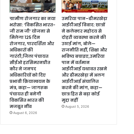
ग्रामीण रोजगार का नया
उमरिया पान–ढीमरखेड़ा
भरोसा: ‘विकसित भारत-
आईटीआई विवाद: छात्रों
जी राम जी’ योजना से
ने कलेक्टर महोदय से
मिलेगा 125 दिन
दोहरी व्यवस्था करने की
रोजगार, पारदर्शिता और
उठाई मांग, बोले—
अधिकारों की
राजनीति नहीं, शिक्षा और
गारंटी,जिला पंचायत
भविष्य बचाइए,उमरिया
सीईओ हरसिमरनप्रीत
पान में वर्तमान
कौर ने जनपद
आईटीआई यथावत रखने
अधिकारियों को दिए
और ढीमरखेड़ा में अलग
प्रभावी क्रियान्वयन के
आईटीआई संचालित
मंत्र, कहा— जागरूक
करने की मांग, कहा—
पंचायत ही बनेगी
छात्र हित से बड़ा कोई
विकसित भारत की
मुद्दा नहीं
मजबूत नींव
August 5, 2026
August 6, 2026