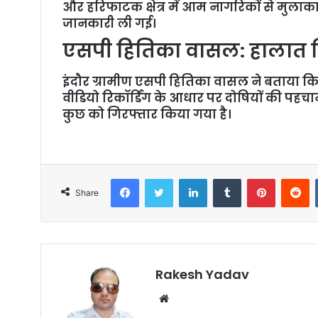
और हरिफाटक क्षेत्र में आम नागरिकों से मुलाकात
जानकारी ली गई।
एसपी हितिका वासल: हालात निय
इंदौर ग्रामीण एसपी हितिका वासल ने बताया कि ह
वीडियो रिकॉर्डिंग के आधार पर दोषियों की पहचा
कुछ को गिरफ्तार किया गया है।
Facebook
Twitter
LinkedIn
Tumblr
Pinterest
Reddit
Share
Rakesh Yadav
W
e