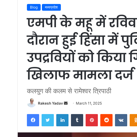
Blog
मध्यप्रदेश
एमपी के महू में रवि
दौरान हुई हिंसा में 
उपद्रवियों को किया ग
खिलाफ मामला दर्ज
कलयुग की कलम से रामेश्वर त्रिपाठी
Rakesh Yadav
S
March 11, 2025
e
Facebook
Twitter
LinkedIn
Tumblr
Pinterest
Reddit
VKontakte
n
d
a