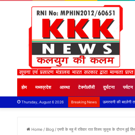
होम
मध्यप्रदेश
आस्था
टेक्नोलॉजी
दुर्घटना
पर्यटन
Thursday, August 6 2026
Breaking News
Home
/
Blog
/
एमपी के महू में रविवार रात विजय जुलूस के दौरान हुई ह