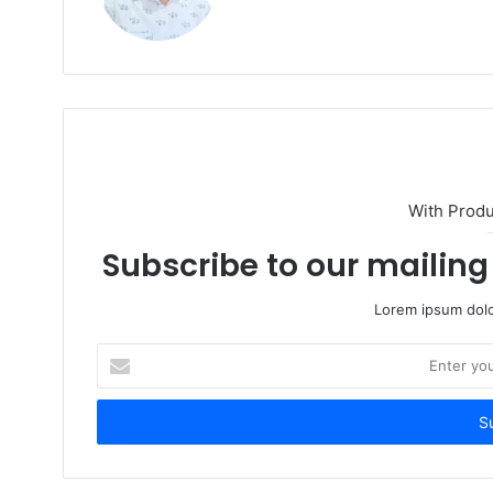
b
s
i
t
e
With Prod
Subscribe to our mailing 
Lorem ipsum dolo
E
n
t
e
r
y