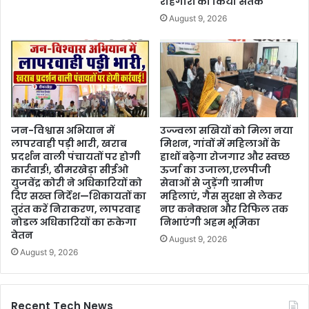
राहगीरों को किया सतर्क
August 9, 2026
जन-विश्वास अभियान में
उज्ज्वला सखियों को मिला नया
लापरवाही पड़ी भारी, खराब
मिशन, गांवों में महिलाओं के
प्रदर्शन वाली पंचायतों पर होगी
हाथों बढ़ेगा रोजगार और स्वच्छ
कार्रवाई!, ढीमरखेड़ा सीईओ
ऊर्जा का उजाला,एलपीजी
युजवेंद्र कोरी ने अधिकारियों को
सेवाओं से जुड़ेंगी ग्रामीण
दिए सख्त निर्देश—शिकायतों का
महिलाएं, गैस सुरक्षा से लेकर
तुरंत करें निराकरण, लापरवाह
नए कनेक्शन और रिफिल तक
नोडल अधिकारियों का रुकेगा
निभाएंगी अहम भूमिका
वेतन
August 9, 2026
August 9, 2026
Recent Tech News