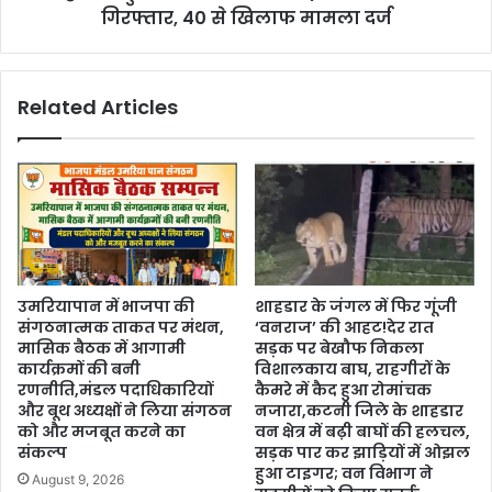
गिरफ्तार, 40 से खिलाफ मामला दर्ज
Related Articles
उमरियापान में भाजपा की
शाहडार के जंगल में फिर गूंजी
संगठनात्मक ताकत पर मंथन,
‘वनराज’ की आहट!देर रात
मासिक बैठक में आगामी
सड़क पर बेखौफ निकला
कार्यक्रमों की बनी
विशालकाय बाघ, राहगीरों के
रणनीति,मंडल पदाधिकारियों
कैमरे में कैद हुआ रोमांचक
और बूथ अध्यक्षों ने लिया संगठन
नजारा,कटनी जिले के शाहडार
को और मजबूत करने का
वन क्षेत्र में बढ़ी बाघों की हलचल,
संकल्प
सड़क पार कर झाड़ियों में ओझल
हुआ टाइगर; वन विभाग ने
August 9, 2026