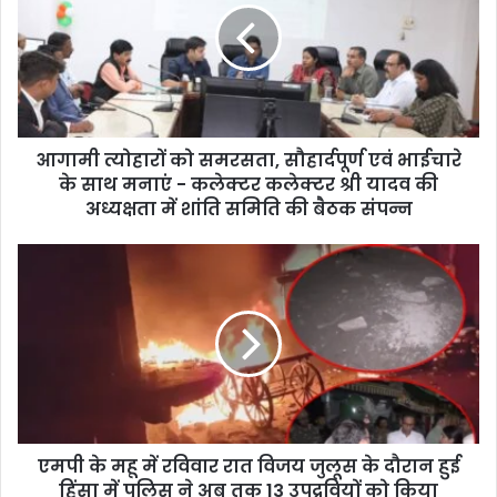
m
a
i
l
a
d
d
आगामी त्योहारों को समरसता, सौहार्दपूर्ण एवं भाईचारे
r
के साथ मनाएं - कलेक्टर कलेक्टर श्री यादव की
e
अध्यक्षता में शांति समिति की बैठक संपन्न
s
s
एमपी के महू में रविवार रात विजय जुलूस के दौरान हुई
हिंसा में पुलिस ने अब तक 13 उपद्रवियों को किया