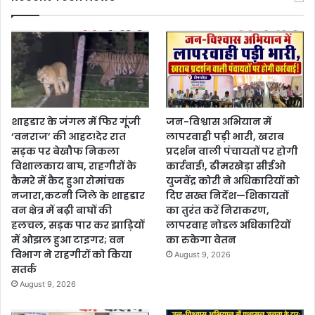
शाहडार के जंगल में फिर गूंजी
जन-विश्वास अभियान में
‘वनराज’ की आहट!देर रात
लापरवाही पड़ी भारी, खराब
सड़क पर बेखौफ निकला
प्रदर्शन वाली पंचायतों पर होगी
विशालकाय बाघ, राहगीरों के
कार्रवाई!, ढीमरखेड़ा सीईओ
कैमरे में कैद हुआ रोमांचक
युजवेंद्र कोरी ने अधिकारियों को
नजारा,कटनी जिले के शाहडार
दिए सख्त निर्देश—शिकायतों
वन क्षेत्र में बढ़ी बाघों की
का तुरंत करें निराकरण,
हलचल, सड़क पार कर झाड़ियों
लापरवाह नोडल अधिकारियों
में ओझल हुआ टाइगर; वन
का रुकेगा वेतन
विभाग ने राहगीरों को किया
August 9, 2026
सतर्क
August 9, 2026