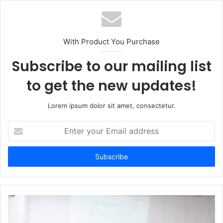
s
i
t
With Product You Purchase
e
Subscribe to our mailing list
to get the new updates!
Lorem ipsum dolor sit amet, consectetur.
E
n
t
e
r
y
o
u
r
E