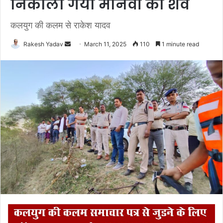
निकाला गया मानवी का शव
कलयुग की कलम से राकेश यादव
Rakesh Yadav
S
March 11, 2025
110
1 minute read
e
n
d
a
n
e
m
a
i
l