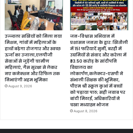
उज्ज्वला सखियों को मिला नया
जन-विश्वास अभियान में
मिशन, गांवों में महिलाओं के
प्रशासन जनता के द्वार: खितौली
हाथों बढ़ेगा रोजगार और स्वच्छ
में 151 फरियादें सुनीं, बरही में
ऊर्जा का उजाला,एलपीजी
उद्यमियों से संवाद और करेला में
सेवाओं से जुड़ेंगी ग्रामीण
₹33.50 करोड़ के सांदीपनि
महिलाएं, गैस सुरक्षा से लेकर
विद्यालय का
नए कनेक्शन और रिफिल तक
लोकार्पण,कलेक्टर-एसपी ने
निभाएंगी अहम भूमिका
संभाली शिक्षक की भूमिका,
पीएम श्री स्कूल कुआं में बच्चों
August 9, 2026
को पढ़ाया पाठ; सही जवाब पर
बांटी मिठाई, अधिकारियों ने
चखा मध्याह्न भोजन
August 8, 2026