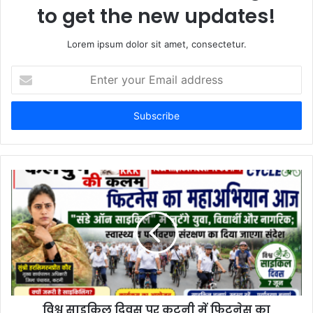
to get the new updates!
Lorem ipsum dolor sit amet, consectetur.
E
n
t
e
r
y
o
u
r
E
m
a
i
l
a
d
d
विश्व साइकिल दिवस पर कटनी में फिटनेस का