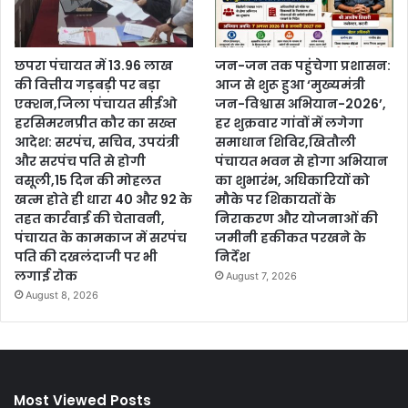
छपरा पंचायत में 13.96 लाख
जन-जन तक पहुंचेगा प्रशासन:
की वित्तीय गड़बड़ी पर बड़ा
आज से शुरू हुआ ‘मुख्यमंत्री
एक्शन,जिला पंचायत सीईओ
जन-विश्वास अभियान-2026’,
हरसिमरनप्रीत कौर का सख्त
हर शुक्रवार गांवों में लगेगा
आदेश: सरपंच, सचिव, उपयंत्री
समाधान शिविर,खितौली
और सरपंच पति से होगी
पंचायत भवन से होगा अभियान
वसूली,15 दिन की मोहलत
का शुभारंभ, अधिकारियों को
खत्म होते ही धारा 40 और 92 के
मौके पर शिकायतों के
तहत कार्रवाई की चेतावनी,
निराकरण और योजनाओं की
पंचायत के कामकाज में सरपंच
जमीनी हकीकत परखने के
पति की दखलंदाजी पर भी
निर्देश
लगाई रोक
August 7, 2026
August 8, 2026
Most Viewed Posts