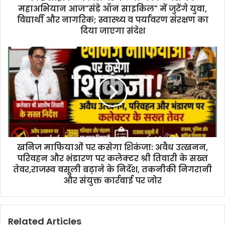
r
महाअभियान आज"संडे ऑन साइकिल" में जुटेंगे युवा,
e
विद्यार्थी और नागरिक; स्वास्थ्य व पर्यावरण संरक्षण का
s
दिया जाएगा संदेश
s
खनिज माफियाओं पर कसेगा शिकंजा: अवैध उत्खनन,
परिवहन और भंडारण पर कलेक्टर श्री तिवारी के सख्त
तेवर,राजस्व वसूली बढ़ाने के निर्देश, तकनीकी निगरानी
और संयुक्त कार्रवाई पर जोर
Related Articles