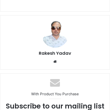
Rakesh Yadav
W
e
b
s
i
t
With Product You Purchase
e
Subscribe to our mailing list