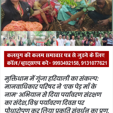
n
e
m
a
i
l
मुक्तिधाम में गूंजा हरियाली का संकल्प:
मानवाधिकार परिषद ने ‘एक पेड़ माँ के
नाम’ अभियान से दिया पर्यावरण संरक्षण
का संदेश,
विश्व पर्यावरण दिवस पर
पौधारोपण कर लिया प्रकृति संवर्धन का प्रण,