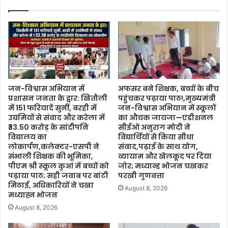
जन-विश्वास अभियान में
अफसर बने शिक्षक, बच्चों के बीच
प्रशासन जनता के द्वार: खितौली
पहुंचकर पढ़ाया पाठ!,मुख्यमंत्री
में 151 फरियादें सुनीं, बरही में
जन-विश्वास अभियान में स्कूलों
उद्यमियों से संवाद और करेला में
का औचक जायजा—एडीशनल
₹33.50 करोड़ के सांदीपनि
सीईओ अनुराग मोदी ने
विद्यालय का
विद्यार्थियों से किया सीधा
लोकार्पण,कलेक्टर-एसपी ने
संवाद,पढ़ाई के साथ योग,
संभाली शिक्षक की भूमिका,
व्यायाम और खेलकूद पर दिया
पीएम श्री स्कूल कुआं में बच्चों को
जोर; मध्यान्ह भोजन चखकर
पढ़ाया पाठ; सही जवाब पर बांटी
परखी गुणवत्ता
मिठाई, अधिकारियों ने चखा
August 8, 2026
मध्याह्न भोजन
August 8, 2026