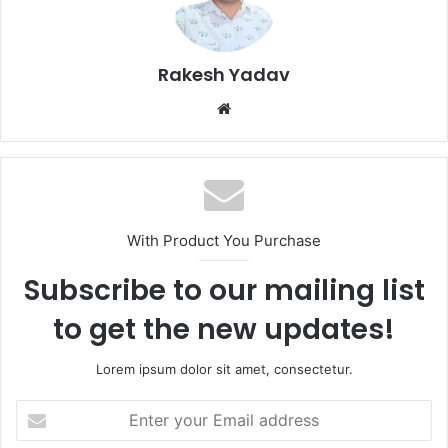
Rakesh Yadav
W
e
b
s
i
t
With Product You Purchase
e
Subscribe to our mailing list
to get the new updates!
Lorem ipsum dolor sit amet, consectetur.
E
n