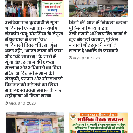
उमरिया पान कुदवारी में गूंजा
तिरंगे की शान में निकली कटनी
आदिवासी एकता का जयघोष,
पुलिस की भव्य बाइक
चंद्रकांत ‘चंदू’ चौरसिया के नेतृत्व
रैली,एसपी अभिनय विश्वकर्मा ने
में धूमधाम से मना विश्व
खुद संभाली कमान, पुलिस
आदिवासी दिवस“बिरसा मुंडा
जवानों और स्कूली बच्चों ने
अमर रहें”, “भारत माता की जय”
लगाए देशभक्ति के जयकारे
और “वंदे मातरम्” के नारों से
August 10, 2026
गूंजा क्षेत्र, समाज की एकता-
सम्मान और अधिकारों का दिया
संदेश,आदिवासी समाज की
संस्कृति, परंपरा और गौरवशाली
विरासत को सहेजने का लिया
संकल्प; स्वतंत्रता संग्राम के वीर
शहीदों को भी किया नमन
August 10, 2026