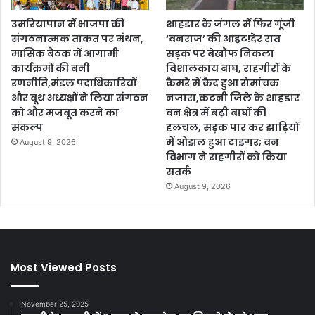
उमरियापान में भाजपा की
शाहडार के जंगल में फिर गूंजी
संगठनात्मक ताकत पर मंथन,
‘वनराज’ की आहट!देर रात
मासिक बैठक में आगामी
सड़क पर बेखौफ निकला
कार्यक्रमों की बनी
विशालकाय बाघ, राहगीरों के
रणनीति,मंडल पदाधिकारियों
कैमरे में कैद हुआ रोमांचक
और बूथ अध्यक्षों ने लिया संगठन
नजारा,कटनी जिले के शाहडार
को और मजबूत करने का
वन क्षेत्र में बढ़ी बाघों की
संकल्प
हलचल, सड़क पार कर झाड़ियों
में ओझल हुआ टाइगर; वन
August 9, 2026
विभाग ने राहगीरों को किया
सतर्क
August 9, 2026
Most Viewed Posts
November 25, 2025