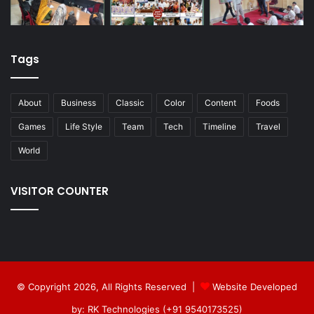
Tags
About
Business
Classic
Color
Content
Foods
Games
Life Style
Team
Tech
Timeline
Travel
World
VISITOR COUNTER
© Copyright 2026, All Rights Reserved |
Website Developed
by: RK Technologies (+91 9540173525)