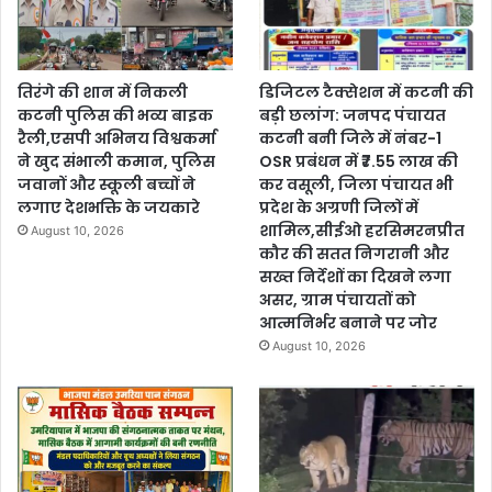
तिरंगे की शान में निकली
डिजिटल टैक्सेशन में कटनी की
कटनी पुलिस की भव्य बाइक
बड़ी छलांग: जनपद पंचायत
रैली,एसपी अभिनय विश्वकर्मा
कटनी बनी जिले में नंबर-1
ने खुद संभाली कमान, पुलिस
OSR प्रबंधन में ₹7.55 लाख की
जवानों और स्कूली बच्चों ने
कर वसूली, जिला पंचायत भी
लगाए देशभक्ति के जयकारे
प्रदेश के अग्रणी जिलों में
शामिल,सीईओ हरसिमरनप्रीत
August 10, 2026
कौर की सतत निगरानी और
सख्त निर्देशों का दिखने लगा
असर, ग्राम पंचायतों को
आत्मनिर्भर बनाने पर जोर
August 10, 2026