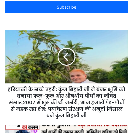
t
e
r
y
o
u
r
E
m
a
i
l
a
d
d
हरियाली के सच्चे प्रहरी: कुंज बिहारी जी ने बंजर भूमि को
r
बनाया फल-फूल और औषधीय पौधों का जीवंत
e
संसार,2007 में शुरू की थी नर्सरी, आज हजारों पेड़-पौधों
s
से महक रहा क्षेत्र; पर्यावरण संरक्षण की अनूठी मिसाल
s
बने कुंज बिहारी जी