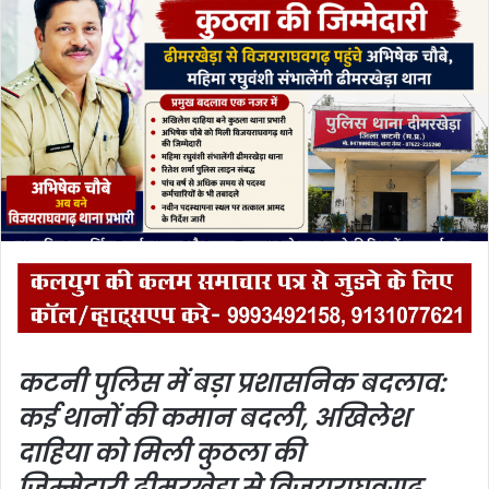
a
n
e
m
a
i
l
कटनी पुलिस में बड़ा प्रशासनिक बदलाव:
कई थानों की कमान बदली, अखिलेश
दाहिया को मिली कुठला की
जिम्मेदारी,
ढीमरखेड़ा से विजयराघवगढ़