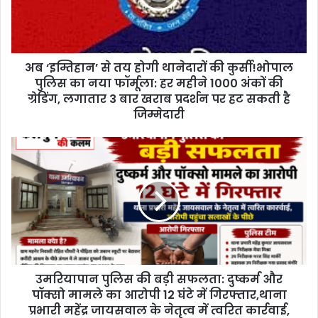
i
l
a
d
d
अब ‘इम्तिहान’ से तय होगी थानेदारों की कुर्सी!भोपाल
r
पुलिस का नया फॉर्मूला: हर महीने 1000 अंकों की
e
ग्रेडिंग, लगातार 3 बार खराब प्रदर्शन पर हट सकती है
s
जिम्मेदारी
s
उमरियापान पुलिस की बड़ी सफलता: दुष्कर्म और
पॉक्सो मामले का आरोपी 12 घंटे में गिरफ्तार,थाना
प्रभारी महेंद्र जायसवाल के नेतृत्व में त्वरित कार्रवाई,