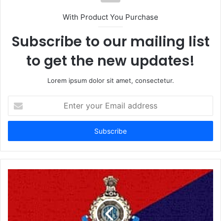
t
With Product You Purchase
e
Subscribe to our mailing list
to get the new updates!
Lorem ipsum dolor sit amet, consectetur.
E
n
t
e
r
y
o
u
r
E
m
a