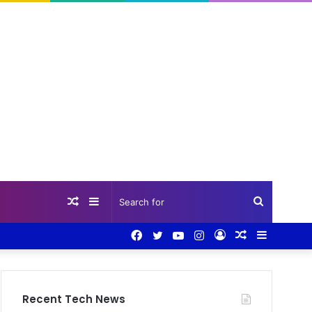
Random
Sidebar
Search
Facebook
Twitter
YouTube
Instagram
Log
Random
Sidebar
Article
for
In
Article
Recent Tech News