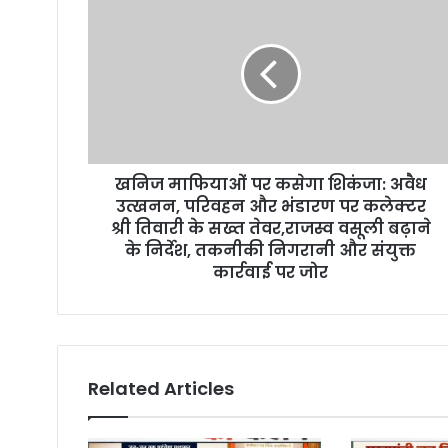
m
a
i
l
a
d
d
r
खनिज माफियाओं पर कसेगा शिकंजा: अवैध
e
उत्खनन, परिवहन और भंडारण पर कलेक्टर
s
श्री तिवारी के सख्त तेवर,राजस्व वसूली बढ़ाने
s
के निर्देश, तकनीकी निगरानी और संयुक्त
कार्रवाई पर जोर
Related Articles