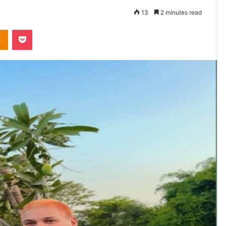
13
2 minutes read
Odnoklassniki
Pocket