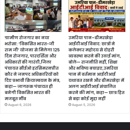
ग्रामीण रोजगार का नया
उमरिया पान–ढीमरखेड़ा
भरोसा: ‘विकसित भारत-जी
आईटीआई विवाद: छात्रों ने
राम जी’ योजना से मिलेगा 125
कलेक्टर महोदय से दोहरी
दिन रोजगार, पारदर्शिता और
व्यवस्था करने की उठाई मांग,
अधिकारों की गारंटी,जिला
बोले— राजनीति नहीं, शिक्षा
पंचायत सीईओ हरसिमरनप्रीत
और भविष्य बचाइए,उमरिया
कौर ने जनपद अधिकारियों को
पान में वर्तमान आईटीआई
दिए प्रभावी क्रियान्वयन के मंत्र,
यथावत रखने और ढीमरखेड़ा में
कहा— जागरूक पंचायत ही
अलग आईटीआई संचालित
बनेगी विकसित भारत की
करने की मांग, कहा— छात्र हित
मजबूत नींव
से बड़ा कोई मुद्दा नहीं
August 6, 2026
August 5, 2026