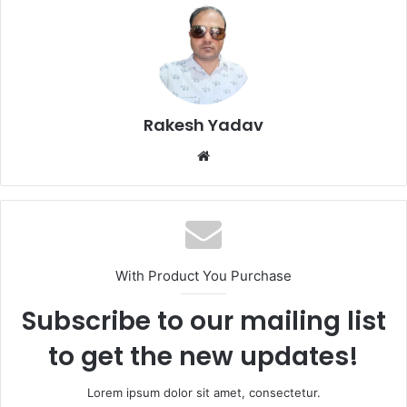
Rakesh Yadav
W
e
b
s
i
t
With Product You Purchase
e
Subscribe to our mailing list
to get the new updates!
Lorem ipsum dolor sit amet, consectetur.