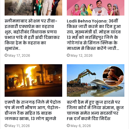
स्लीमनाबाद स्टेशन पर रीवा-
Ladli Behna Yojana: 36वीं
इतवारी एक्सप्रेस का ठहराव
किस्त जारी करने का दिन हुआ
शुरू, बहोरीबंद विधायक प्रणय
तय, मुख्यमंत्री डॉ. मोहन यादव
प्रभात पांडे ने हरी झंडी दिखाकर
13 मई को नरसिंहपुर जिले के
किया ट्रेन के ठहराव का
गोटेगांव से सिंगल क्लिक के
शुभारंभ..
माध्यम से किस्त करेंगे जारी…
May 17, 2026
May 12, 2026
एमपी के राजगढ़ जिले में पेट्रोल
बरगी डैम में हुए क्रूज हादसे पर
पंप में लगी भीषण आग, पेट्रोल-
जिला कोर्ट ने लिया संज्ञान, क्रूज
डीजल टैंक सहित 15 बाइक
चालक समेत अन्य सदस्यों पर
जलकर खाक, 13 लोग झुलसे
FIR दर्ज करने दिए निर्देश
May 11, 2026
May 6, 2026