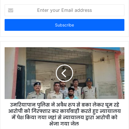
E
n
t
e
r
y
o
u
r
E
m
a
i
l
a
d
d
उमरियापान पुलिस ने अवैध रुप से बका लेकर घूम रहे
r
आरोपी को गिरफ्तार कर कार्यवाही करते हुए न्यायालय
e
में पेश किया गया जहां से न्यायालय द्वारा आरोपी को
s
भेजा गया जेल
s