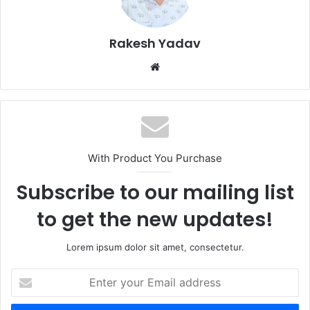
Rakesh Yadav
W
e
b
s
i
t
With Product You Purchase
e
Subscribe to our mailing list
to get the new updates!
Lorem ipsum dolor sit amet, consectetur.
E
n
t