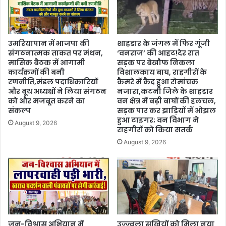
उमरियापान में भाजपा की
शाहडार के जंगल में फिर गूंजी
संगठनात्मक ताकत पर मंथन,
‘वनराज’ की आहट!देर रात
मासिक बैठक में आगामी
सड़क पर बेखौफ निकला
कार्यक्रमों की बनी
विशालकाय बाघ, राहगीरों के
रणनीति,मंडल पदाधिकारियों
कैमरे में कैद हुआ रोमांचक
और बूथ अध्यक्षों ने लिया संगठन
नजारा,कटनी जिले के शाहडार
को और मजबूत करने का
वन क्षेत्र में बढ़ी बाघों की हलचल,
संकल्प
सड़क पार कर झाड़ियों में ओझल
हुआ टाइगर; वन विभाग ने
August 9, 2026
राहगीरों को किया सतर्क
August 9, 2026
जन-विश्वास अभियान में
उज्ज्वला सखियों को मिला नया