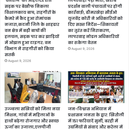
‘वनराज’ की आहट!देर रात
लापरवाही पड़ी भारी, खराब
सड़क पर बेखौफ निकला
प्रदर्शन वाली पंचायतों पर होगी
विशालकाय बाघ, राहगीरों के
कार्रवाई!, ढीमरखेड़ा सीईओ
कैमरे में कैद हुआ रोमांचक
युजवेंद्र कोरी ने अधिकारियों को
नजारा,कटनी जिले के शाहडार
दिए सख्त निर्देश—शिकायतों
वन क्षेत्र में बढ़ी बाघों की
का तुरंत करें निराकरण,
हलचल, सड़क पार कर झाड़ियों
लापरवाह नोडल अधिकारियों
में ओझल हुआ टाइगर; वन
का रुकेगा वेतन
विभाग ने राहगीरों को किया
August 9, 2026
सतर्क
August 9, 2026
उज्ज्वला सखियों को मिला नया
जन-विश्वास अभियान में
मिशन, गांवों में महिलाओं के
प्रशासन जनता के द्वार: खितौली
हाथों बढ़ेगा रोजगार और स्वच्छ
में 151 फरियादें सुनीं, बरही में
ऊर्जा का उजाला,एलपीजी
उद्यमियों से संवाद और करेला में