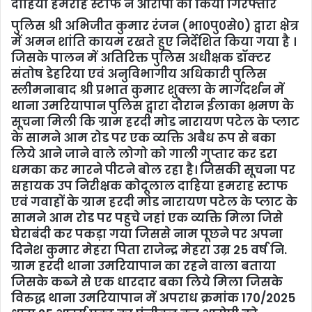
दाहिया हमराह स्टाफ ने आरोपी को किया गिरफ्तार
पुलिस श्री अभिजीत कुमार रंजन (भा0पु0से0) द्वारा क्षेत्र
में अमन शांति कायम रखते हुए निर्देशित किया गया है ।
जिसके पालन में अतिरिक्त पुलिस अधीक्षक डॉक्टर
संतोष डेहरिया एवं अनुविभागीय अधिकारी पुलिस
स्लीमनाबाद श्री प्रभात कुमार शुक्ला के मार्गदर्शन में
थाना उमरियापान पुलिस द्वारा दौरान ईलाका भ्रमण के
सूचना मिली कि ग्राम हरदी मोड नारायण पटेल के प्लाट
के सामने आम रोड पर एक व्यक्ति अबैध रूप से बका
लिये आने जाने वाले लोगो को गाली गुप्तार कर डरा
धमका कर मारने पीटने बोल रहा है। जिसकी सूचना पर
सहायक उप निरीक्षक कोदूलाल दाहिया हमराह स्टाफ
एवं गवाहों के ग्राम हरदी मोड नारायण पटेल के प्लाट के
सामने आम रोड पर पहुचे जहां एक व्यक्ति मिला जिसे
घेराबंदी कर पकड़ा गया जिससे नाम पूछने पर अपना
दिनेश कुमार मेहरा पिता राजेन्द्र मेहरा उम्र 25 वर्ष नि.
ग्राम हरदी थाना उमरियापान का रहने वाला बताया
जिसके कब्जे से एक धारदार बका लिये मिला जिसके
विरुद्ध थाना उमरियापान में अपराध क्रमांक 170/2025