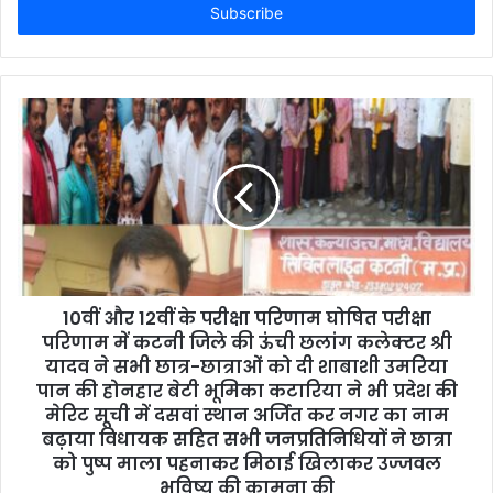
e
r
y
o
u
r
E
m
a
i
l
a
d
d
10वीं और 12वीं के परीक्षा परिणाम घोषित परीक्षा
r
परिणाम में कटनी जिले की ऊंची छलांग कलेक्टर श्री
e
यादव ने सभी छात्र-छात्राओं को दी शाबाशी उमरिया
s
पान की होनहार बेटी भूमिका कटारिया ने भी प्रदेश की
s
मेरिट सूची में दसवां स्थान अर्जित कर नगर का नाम
बढ़ाया विधायक सहित सभी जनप्रतिनिधियों ने छात्रा
को पुष्प माला पहनाकर मिठाई खिलाकर उज्जवल
भविष्य की कामना की