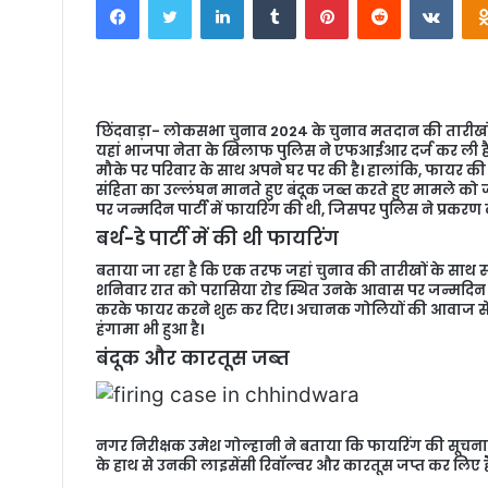
n
d
a
n
e
छिंदवाड़ा- लोकसभा चुनाव 2024 के चुनाव मतदान की तारीखों के
m
यहां भाजपा नेता के खिलाफ पुलिस ने एफआईआर दर्ज कर ली है।
a
मौके पर परिवार के साथ अपने घर पर की है। हालांकि, फायर की
संहिता का उल्लंघन मानते हुए बंदूक जब्त करते हुए मामले को 
i
पर जन्मदिन पार्टी में फायरिंग की थी, जिसपर पुलिस ने प्रकरण 
l
बर्थ-डे
पार्टी में की थी फायरिंग
बताया जा रहा है कि एक तरफ जहां चुनाव की तारीखों के साथ स
शनिवार रात को परासिया रोड स्थित उनके आवास पर जन्मदिन की 
करके फायर करने शुरु कर दिए। अचानक गोलियों की आवाज से इल
हंगामा भी हुआ है।
बंदूक और कारतूस जब्त
नगर निरीक्षक उमेश गोल्हानी ने बताया कि फायरिंग की सूचन
के हाथ से उनकी लाइसेंसी रिवॉल्वर और कारतूस जप्त कर लिए है