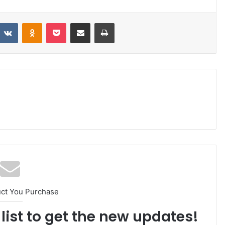
VKontakte
Odnoklassniki
Pocket
Share via Email
Print
uct You Purchase
list to get the new updates!