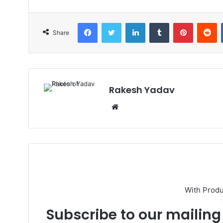
Facebook
Twitter
LinkedIn
Tumblr
Pinterest
Reddit
Share
Rakesh Yadav
W
e
b
s
i
t
e
With Prod
Subscribe to our mailing 