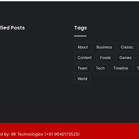
fied Posts
Tags
About
Business
Classic
Content
Foods
Games
Team
Tech
Timeline
T
World
d by: RK Technologies (+91 9540173525)