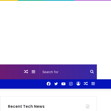
Random
Sidebar
Search
Facebook
Twitter
YouTube
Instagram
Log
Random
Sidebar
Article
for
In
Article
Recent Tech News