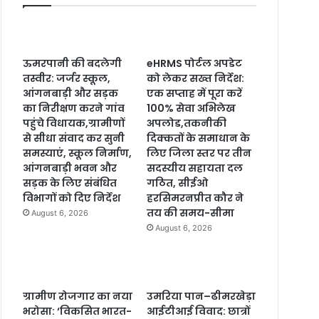
ऊमरपानी की बदलेगी
eHRMS पोर्टल अपडेट
तस्वीर: जर्जर स्कूल,
को लेकर सख्त निर्देश:
आंगनबाड़ी और सड़क
एक सप्ताह में पूरा करें
का निरीक्षण करने गांव
100% सेवा अभिलेख
पहुंचे विधायक,ग्रामीणों
अपलोड,तकनीकी
से सीधा संवाद कर सुनी
दिक्कतों के समाधान के
समस्याएं, स्कूल निर्माण,
लिए जिला स्तर पर तीन
आंगनबाड़ी भवन और
सदस्यीय सहायता दल
सड़क के लिए संबंधित
गठित, सीईओ
विभागों को दिए निर्देश
हरसिमरनप्रीत कौर ने
तय की समय-सीमा
August 6, 2026
August 6, 2026
ग्रामीण रोजगार का नया
उमरिया पान–ढीमरखेड़ा
भरोसा: ‘विकसित भारत-
आईटीआई विवाद: छात्रों