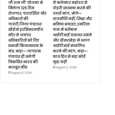
जी राम जी’ योजना से
ने कलेक्टर महोदय से
मिलेगा 125 दिन
दोहरी व्यवस्था करने की
रोजगार, पारदर्शिता और
उठाई मांग, बोले—
अधिकारों की
राजनीति नहीं, शिक्षा और
गारंटी,जिला पंचायत
भविष्य बचाइए,उमरिया
सीईओ हरसिमरनप्रीत
पान में वर्तमान
कौर ने जनपद
आईटीआई यथावत रखने
अधिकारियों को दिए
और ढीमरखेड़ा में अलग
प्रभावी क्रियान्वयन के
आईटीआई संचालित
मंत्र, कहा— जागरूक
करने की मांग, कहा—
पंचायत ही बनेगी
छात्र हित से बड़ा कोई
विकसित भारत की
मुद्दा नहीं
मजबूत नींव
August 5, 2026
August 6, 2026