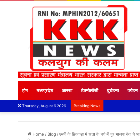
होम
मध्यप्रदेश
आस्था
टेक्नोलॉजी
दुर्घटना
पर्यटन
Thursday, August 6 2026
Breaking News
Home
/
Blog
/
एमपी के छिंदवाड़ा में सत्ता के नशे में चूर भाजपा नेता ने