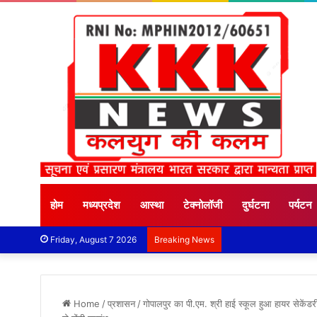
होम
मध्यप्रदेश
आस्था
टेक्नोलॉजी
दुर्घटना
पर्यटन
Friday, August 7 2026
Breaking News
Home
/
प्रशासन
/
गोपालपुर का पी.एम. श्री हाई स्कूल हुआ हायर सेकेंड