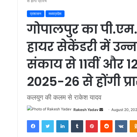
से होंगी प्रारंभ
प्रशासन
मध्यप्रदेश
गोपालपुर का पी.एम. 
हायर सेकेंडरी में उन
संकाय से 11वीं और 12व
2025-26 से होंगी प्रा
कलयुग की कलम से राकेश यादव
Rakesh Yadav
S
August 20, 20
e
Facebook
Twitter
LinkedIn
Tumblr
Pinterest
Reddit
VKontakte
n
d