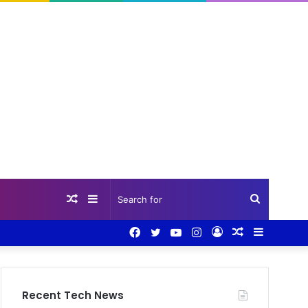
Random
Sidebar
Search
Facebook
Twitter
YouTube
Instagram
Log
Random
Sidebar
Article
for
In
Article
Recent Tech News