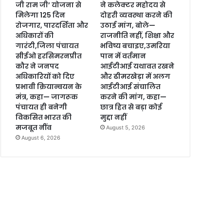
जी राम जी’ योजना से
ने कलेक्टर महोदय से
मिलेगा 125 दिन
दोहरी व्यवस्था करने की
रोजगार, पारदर्शिता और
उठाई मांग, बोले—
अधिकारों की
राजनीति नहीं, शिक्षा और
गारंटी,जिला पंचायत
भविष्य बचाइए,उमरिया
सीईओ हरसिमरनप्रीत
पान में वर्तमान
कौर ने जनपद
आईटीआई यथावत रखने
अधिकारियों को दिए
और ढीमरखेड़ा में अलग
प्रभावी क्रियान्वयन के
आईटीआई संचालित
मंत्र, कहा— जागरूक
करने की मांग, कहा—
पंचायत ही बनेगी
छात्र हित से बड़ा कोई
विकसित भारत की
मुद्दा नहीं
मजबूत नींव
August 5, 2026
August 6, 2026