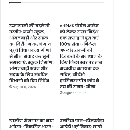
ऊमरपानी की बदलेगी
eHRMS पोर्टल अपडेट
तस्वीर: जर्जर स्कूल,
को लेकर सख्त निर्देश:
आंगनबाड़ी और सड़क
एक सप्ताह में पूरा करें
का निरीक्षण करने गांव
100% सेवा अभिलेख
पहुंचे विधायक,ग्रामीणों
अपलोड,तकनीकी
से सीधा संवाद कर सुनी
दिक्कतों के समाधान के
समस्याएं, स्कूल निर्माण,
लिए जिला स्तर पर तीन
आंगनबाड़ी भवन और
सदस्यीय सहायता दल
सड़क के लिए संबंधित
गठित, सीईओ
विभागों को दिए निर्देश
हरसिमरनप्रीत कौर ने
तय की समय-सीमा
August 6, 2026
August 6, 2026
ग्रामीण रोजगार का नया
उमरिया पान–ढीमरखेड़ा
भरोसा: ‘विकसित भारत-
आईटीआई विवाद: छात्रों