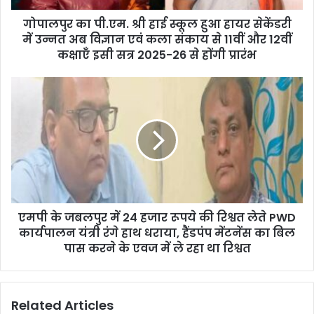
d
d
गोपालपुर का पी.एम. श्री हाई स्कूल हुआ हायर सेकेंडरी
r
में उन्नत अब विज्ञान एवं कला संकाय से 11वीं और 12वीं
e
कक्षाएँ इसी सत्र 2025-26 से होंगी प्रारंभ
s
s
एमपी के जबलपुर में 24 हजार रूपये की रिश्वत लेते PWD
कार्यपालन यंत्री रंगे हाथ धराया, हैंडपंप मेंटनेंस का बिल
पास करने के एवज में ले रहा था रिश्वत
Related Articles