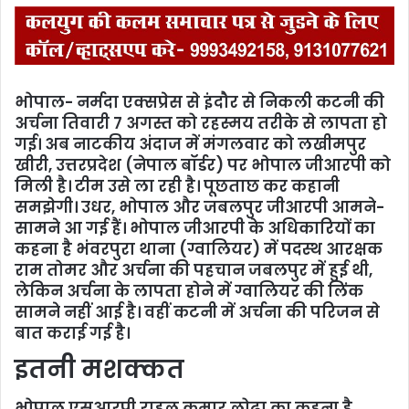
भोपाल- नर्मदा एक्सप्रेस से इंदौर से निकली कटनी की
अर्चना तिवारी 7 अगस्त को रहस्मय तरीके से लापता हो
गई। अब नाटकीय अंदाज में मंगलवार को लखीमपुर
खीरी, उत्तरप्रदेश (नेपाल बॉर्डर) पर भोपाल जीआरपी को
मिली है। टीम उसे ला रही है। पूछताछ कर कहानी
समझेगी। उधर, भोपाल और जबलपुर जीआरपी आमने-
सामने आ गई हैं। भोपाल जीआरपी के अधिकारियों का
कहना है भंवरपुरा थाना (ग्वालियर) में पदस्थ आरक्षक
राम तोमर और अर्चना की पहचान जबलपुर में हुई थी,
लेकिन अर्चना के लापता होने में ग्वालियर की लिंक
सामने नहीं आई है। वहीं कटनी में अर्चना की परिजन से
बात कराई गई है।
इतनी मशक्कत
भोपाल एसआरपी राहुल कुमार लोढा का कहना है