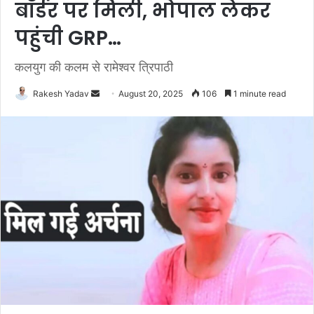
बॉर्डर पर मिली, भोपाल लेकर
पहुंची GRP…
कलयुग की कलम से रामेश्वर त्रिपाठी
Rakesh Yadav
S
August 20, 2025
106
1 minute read
e
n
d
a
n
e
m
a
i
l