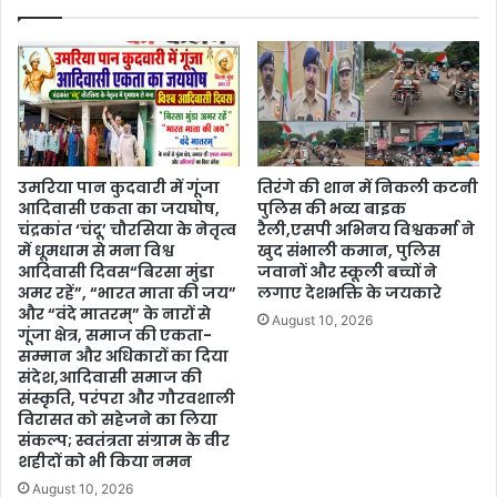
उमरिया पान कुदवारी में गूंजा
तिरंगे की शान में निकली कटनी
आदिवासी एकता का जयघोष,
पुलिस की भव्य बाइक
चंद्रकांत ‘चंदू’ चौरसिया के नेतृत्व
रैली,एसपी अभिनय विश्वकर्मा ने
में धूमधाम से मना विश्व
खुद संभाली कमान, पुलिस
आदिवासी दिवस“बिरसा मुंडा
जवानों और स्कूली बच्चों ने
अमर रहें”, “भारत माता की जय”
लगाए देशभक्ति के जयकारे
और “वंदे मातरम्” के नारों से
August 10, 2026
गूंजा क्षेत्र, समाज की एकता-
सम्मान और अधिकारों का दिया
संदेश,आदिवासी समाज की
संस्कृति, परंपरा और गौरवशाली
विरासत को सहेजने का लिया
संकल्प; स्वतंत्रता संग्राम के वीर
शहीदों को भी किया नमन
August 10, 2026