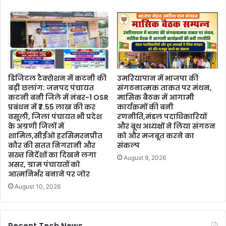
डिजिटल टैक्सेशन में कटनी की
उमरियापान में भाजपा की
बड़ी छलांग: जनपद पंचायत
संगठनात्मक ताकत पर मंथन,
कटनी बनी जिले में नंबर-1 OSR
मासिक बैठक में आगामी
प्रबंधन में ₹7.55 लाख की कर
कार्यक्रमों की बनी
वसूली, जिला पंचायत भी प्रदेश
रणनीति,मंडल पदाधिकारियों
के अग्रणी जिलों में
और बूथ अध्यक्षों ने लिया संगठन
शामिल,सीईओ हरसिमरनप्रीत
को और मजबूत करने का
कौर की सतत निगरानी और
संकल्प
सख्त निर्देशों का दिखने लगा
August 9, 2026
असर, ग्राम पंचायतों को
आत्मनिर्भर बनाने पर जोर
August 10, 2026
Recent Tech News