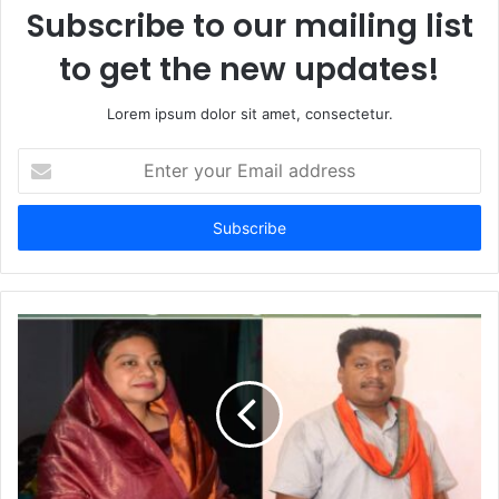
Subscribe to our mailing list
to get the new updates!
Lorem ipsum dolor sit amet, consectetur.
E
n
t
e
r
y
o
u
r
E
m
a
i
l
a