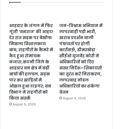
शाहडार के जंगल में फिर
जन-विश्वास अभियान में
गूंजी ‘वनराज’ की आहट!
लापरवाही पड़ी भारी,
देर रात सड़क पर बेखौफ
खराब प्रदर्शन वाली
निकला विशालकाय
पंचायतों पर होगी
बाघ, राहगीरों के कैमरे में
कार्रवाई!, ढीमरखेड़ा
कैद हुआ रोमांचक
सीईओ युजवेंद्र कोरी ने
नजारा,कटनी जिले के
अधिकारियों को दिए
शाहडार वन क्षेत्र में बढ़ी
सख्त निर्देश—शिकायतों
बाघों की हलचल, सड़क
का तुरंत करें निराकरण,
पार कर झाड़ियों में
लापरवाह नोडल
ओझल हुआ टाइगर; वन
अधिकारियों का रुकेगा
विभाग ने राहगीरों को
वेतन
किया सतर्क
August 9, 2026
August 9, 2026