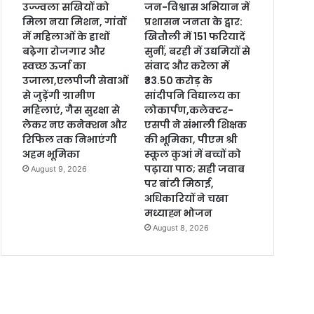
उज्ज्वला सखियों को
जन-विश्वास अभियान में
मिला नया मिशन, गांवों
प्रशासन जनता के द्वार:
में महिलाओं के हाथों
खितौली में 151 फरियादें
बढ़ेगा रोजगार और
सुनीं, बरही में उद्यमियों से
स्वच्छ ऊर्जा का
संवाद और करेला में
उजाला,एलपीजी सेवाओं
₹33.50 करोड़ के
से जुड़ेंगी ग्रामीण
सांदीपनि विद्यालय का
महिलाएं, गैस सुरक्षा से
लोकार्पण,कलेक्टर-
लेकर नए कनेक्शन और
एसपी ने संभाली शिक्षक
रिफिल तक निभाएंगी
की भूमिका, पीएम श्री
अहम भूमिका
स्कूल कुआं में बच्चों को
पढ़ाया पाठ; सही जवाब
August 9, 2026
पर बांटी मिठाई,
अधिकारियों ने चखा
मध्याह्न भोजन
August 8, 2026