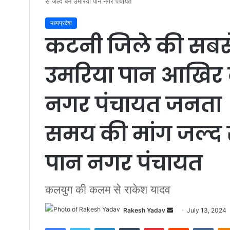
से जल्द बने उमरिया पान नगर पंचायत
मध्यप्रदेश
कटनी जिले की सबसे 
उमरिया पान आखिर
नगर पंचायत जनता उ
समय की मांग जल्द स
पान नगर पंचायत
कलयुग की कलम से राकेश यादव
Rakesh Yadav
S
July 13, 2024
e
Facebook
Twitter
LinkedIn
Tumblr
Pinterest
Reddit
VKontakte