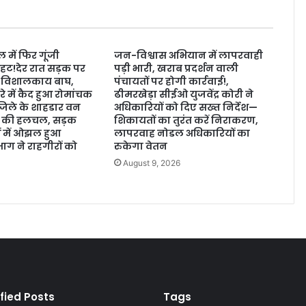
 में फिर गूंजी
जन-विश्वास अभियान में लापरवाही
ट!देर रात सड़क पर
पड़ी भारी, खराब प्रदर्शन वाली
 विशालकाय बाघ,
पंचायतों पर होगी कार्रवाई!,
रे में कैद हुआ रोमांचक
ढीमरखेड़ा सीईओ युजवेंद्र कोरी ने
िले के शाहडार वन
अधिकारियों को दिए सख्त निर्देश—
 बाघों की हलचल, सड़क
शिकायतों का तुरंत करें निराकरण,
ं में ओझल हुआ
लापरवाह नोडल अधिकारियों का
ाग ने राहगीरों को
रुकेगा वेतन
August 9, 2026
6
fied Posts
Tags