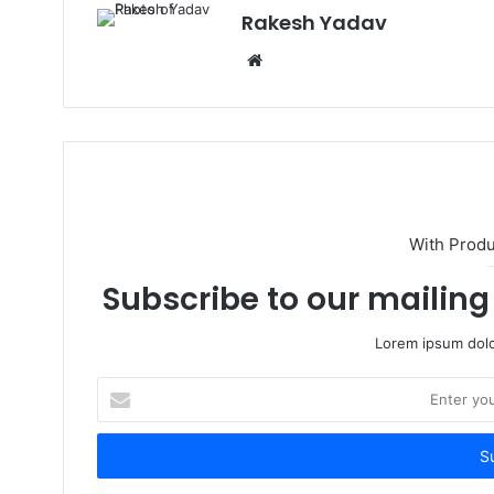
Rakesh Yadav
W
e
b
s
i
t
e
With Prod
Subscribe to our mailing 
Lorem ipsum dolo
E
n
t
e
r