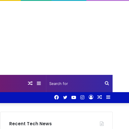
Random
Sidebar
Search
Facebook
Twitter
YouTube
Instagram
Log
Random
Sidebar
Article
for
In
Article
Recent Tech News