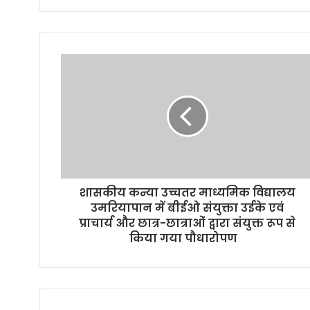
y
o
u
r
E
m
a
i
l
a
d
d
r
शासकीय कन्या उच्चतर माध्यमिक विद्यालय
e
उमरियापान में बीईओ संयुक्ता उईके एवं
s
प्राचार्य और छात्र-छात्राओं द्वारा संयुक्त रूप से
s
किया गया पौधारोपण