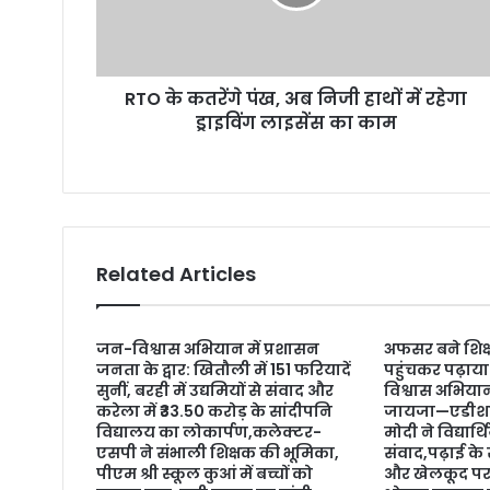
a
d
d
r
RTO के कतरेंगे पंख, अब निजी हाथों में रहेगा
e
ड्राइविंग लाइसेंस का काम
s
s
Related Articles
जन-विश्वास अभियान में प्रशासन
अफसर बने शिक्ष
जनता के द्वार: खितौली में 151 फरियादें
पहुंचकर पढ़ाया
सुनीं, बरही में उद्यमियों से संवाद और
विश्वास अभियान
करेला में ₹33.50 करोड़ के सांदीपनि
जायजा—एडीश
विद्यालय का लोकार्पण,कलेक्टर-
मोदी ने विद्यार्
एसपी ने संभाली शिक्षक की भूमिका,
संवाद,पढ़ाई के
पीएम श्री स्कूल कुआं में बच्चों को
और खेलकूद पर 