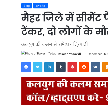
Blog
मध्यप्रदेश
मैहर जिले में सीमेंट फै
टैंकर, दो लोगों के 
कलयुग की कलम से रामेश्वर त्रिपाठी
Rakesh Yadav
S
December 26,
e
Facebook
Twitter
LinkedIn
Tumblr
Pinterest
Reddit
VKontakte
n
d
a
n
e
m
a
i