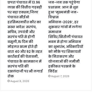
छपरा पंचायत में 13.96
जन-जन तक पहुंचेगा
लाख की वित्तीय गड़बड़ी
प्रशासन: आज से शुरू
पर बड़ा एक्शन,जिला
हुआ ‘मुख्यमंत्री जन-
पंचायत सीईओ
विश्वास
हरसिमरनप्रीत कौर का
अभियान-2026’, हर
सख्त आदेश: सरपंच,
शुक्रवार गांवों में लगेगा
सचिव, उपयंत्री और
समाधान
सरपंच पति से होगी
शिविर,खितौली पंचायत
वसूली,15 दिन की
भवन से होगा अभियान
मोहलत खत्म होते ही
का शुभारंभ, अधिकारियों
धारा 40 और 92 के तहत
को मौके पर शिकायतों
कार्रवाई की चेतावनी,
के निराकरण और
पंचायत के कामकाज में
योजनाओं की जमीनी
सरपंच पति की
हकीकत परखने के
दखलंदाजी पर भी लगाई
निर्देश
रोक
August 7, 2026
August 8, 2026