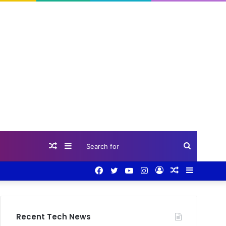
Random
Sidebar
Search
Facebook
Twitter
YouTube
Instagram
Log
Random
Sidebar
Article
for
In
Article
Recent Tech News