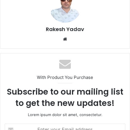
Rakesh Yadav
W
e
b
s
i
t
With Product You Purchase
e
Subscribe to our mailing list
to get the new updates!
Lorem ipsum dolor sit amet, consectetur.
E