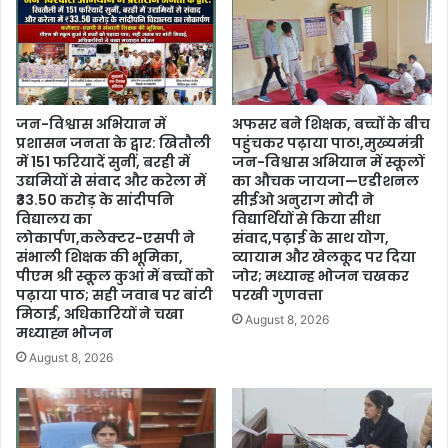
जन-विश्वास अभियान में
अफसर बने शिक्षक, बच्चों के बीच
प्रशासन जनता के द्वार: खितौली
पहुंचकर पढ़ाया पाठ!,मुख्यमंत्री
में 151 फरियादें सुनीं, बरही में
जन-विश्वास अभियान में स्कूलों
उद्यमियों से संवाद और करेला में
का औचक जायजा—एडीशनल
₹33.50 करोड़ के सांदीपनि
सीईओ अनुराग मोदी ने
विद्यालय का
विद्यार्थियों से किया सीधा
लोकार्पण,कलेक्टर-एसपी ने
संवाद,पढ़ाई के साथ योग,
संभाली शिक्षक की भूमिका,
व्यायाम और खेलकूद पर दिया
पीएम श्री स्कूल कुआं में बच्चों को
जोर; मध्यान्ह भोजन चखकर
पढ़ाया पाठ; सही जवाब पर बांटी
परखी गुणवत्ता
मिठाई, अधिकारियों ने चखा
August 8, 2026
मध्याह्न भोजन
August 8, 2026