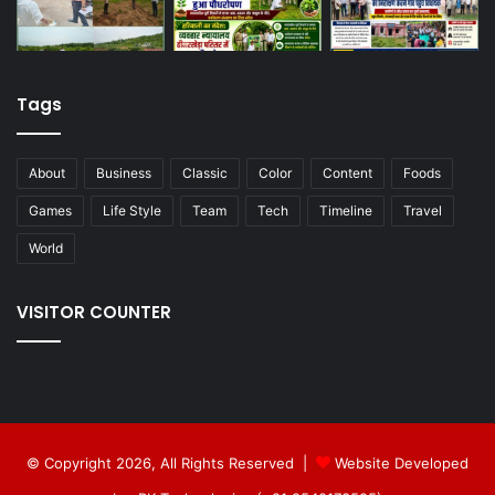
Tags
About
Business
Classic
Color
Content
Foods
Games
Life Style
Team
Tech
Timeline
Travel
World
VISITOR COUNTER
© Copyright 2026, All Rights Reserved |
Website Developed