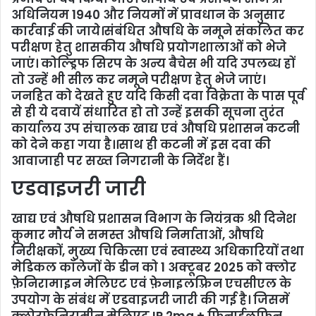
अधिनियम 1940 और नियमों में प्रावधान के अनुसार
कार्रवाई की जाये।संबंधित औषधि के नमूने संकलित कर
परीक्षण हेतु शासकीय औषधि प्रयोगशालाओं को भेजे
जाएं। कोल्ड्रिफ सिरप के अन्य बैचेस भी यदि उपलब्ध हों
तो उन्हें भी सील कर नमूने परीक्षण हेतु भेजे जाएं।
जनहित को देखते हुए यदि किसी दवा विक्रेता के पास पूर्व
से ही ये दवायें संधारित हो तो उन्हें इसकी सूचना तुरंत
कार्यालय उप संचालक खाद्य एवं औषधि प्रशासन कटनी
को देने कहा गया है।।साथ ही कटनी में इस दवा की
आवाजाही पर सख्त निगरानी के निर्देश हैं।
एडवाइजरी जारी
खाद्य एवं औषधि प्रशासन विभाग के नियंत्रक श्री दिनेश
कुमार मौर्य ने समस्त औषधि निर्माताओं, औषधि
निरीक्षकों, मुख्य चिकित्सा एवं स्वास्थ्य अधिकारियों तथा
मेडिकल कॉलेजों के डीन को 1 अक्टूबर 2025 को क्लोर
फ़ेनिरामाइन मेलिएट एवं फ़ेनाइलफ़्रिन एचसीएल के
उपयोग के संबंध में एडवाइजरी जारी की गई है। जिसमें