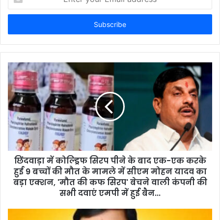
n
t
e
r
y
o
u
r
E
m
a
i
l
a
d
d
छिंदवाड़ा में कोल्ड्रिफ सिरप पीने के बाद एक-एक करके
r
हुई 9 बच्चों की मौत के मामले में सीएम मोहन यादव का
e
बड़ा एक्शन, 'मौत की कफ सिरप' बेचने वाली कंपनी की
s
सभी दवाएं एमपी में हुई बैन...
s