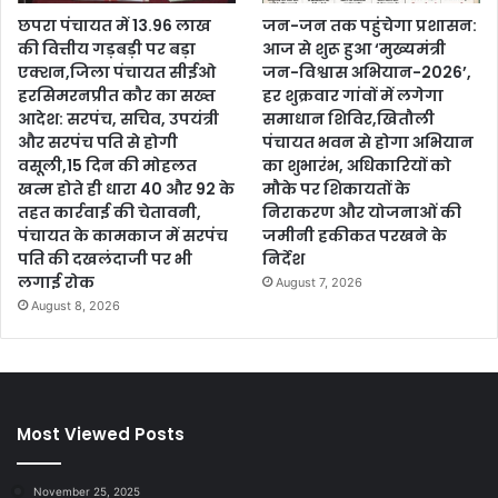
छपरा पंचायत में 13.96 लाख
जन-जन तक पहुंचेगा प्रशासन:
की वित्तीय गड़बड़ी पर बड़ा
आज से शुरू हुआ ‘मुख्यमंत्री
एक्शन,जिला पंचायत सीईओ
जन-विश्वास अभियान-2026’,
हरसिमरनप्रीत कौर का सख्त
हर शुक्रवार गांवों में लगेगा
आदेश: सरपंच, सचिव, उपयंत्री
समाधान शिविर,खितौली
और सरपंच पति से होगी
पंचायत भवन से होगा अभियान
वसूली,15 दिन की मोहलत
का शुभारंभ, अधिकारियों को
खत्म होते ही धारा 40 और 92 के
मौके पर शिकायतों के
तहत कार्रवाई की चेतावनी,
निराकरण और योजनाओं की
पंचायत के कामकाज में सरपंच
जमीनी हकीकत परखने के
पति की दखलंदाजी पर भी
निर्देश
लगाई रोक
August 7, 2026
August 8, 2026
Most Viewed Posts
November 25, 2025