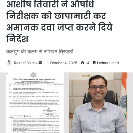
आशीष तिवारी ने औषधि
निरीक्षक को छापामारी कर
अमानक दवा जप्त करने दिये
निर्देश
कलयुग की कलम से रामेश्वर त्रिपाठी
Rakesh Yadav
S
October 4, 2025
14
1 minute read
e
n
d
a
n
e
m
a
i