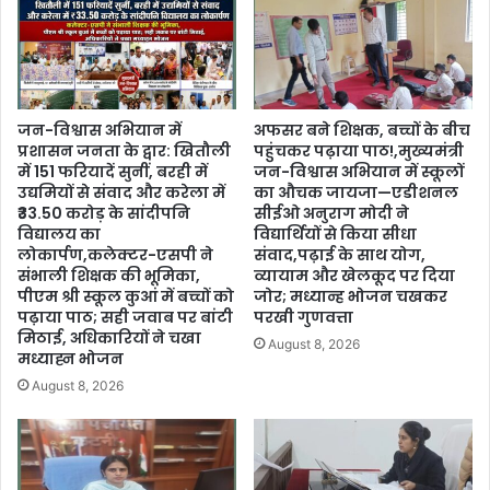
जन-विश्वास अभियान में
अफसर बने शिक्षक, बच्चों के बीच
प्रशासन जनता के द्वार: खितौली
पहुंचकर पढ़ाया पाठ!,मुख्यमंत्री
में 151 फरियादें सुनीं, बरही में
जन-विश्वास अभियान में स्कूलों
उद्यमियों से संवाद और करेला में
का औचक जायजा—एडीशनल
₹33.50 करोड़ के सांदीपनि
सीईओ अनुराग मोदी ने
विद्यालय का
विद्यार्थियों से किया सीधा
लोकार्पण,कलेक्टर-एसपी ने
संवाद,पढ़ाई के साथ योग,
संभाली शिक्षक की भूमिका,
व्यायाम और खेलकूद पर दिया
पीएम श्री स्कूल कुआं में बच्चों को
जोर; मध्यान्ह भोजन चखकर
पढ़ाया पाठ; सही जवाब पर बांटी
परखी गुणवत्ता
मिठाई, अधिकारियों ने चखा
August 8, 2026
मध्याह्न भोजन
August 8, 2026