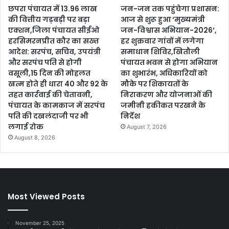
छपरा पंचायत में 13.96 लाख
जन-जन तक पहुंचेगा प्रशासन:
की वित्तीय गड़बड़ी पर बड़ा
आज से शुरू हुआ ‘मुख्यमंत्री
एक्शन,जिला पंचायत सीईओ
जन-विश्वास अभियान-2026’,
हरसिमरनप्रीत कौर का सख्त
हर शुक्रवार गांवों में लगेगा
आदेश: सरपंच, सचिव, उपयंत्री
समाधान शिविर,खितौली
और सरपंच पति से होगी
पंचायत भवन से होगा अभियान
वसूली,15 दिन की मोहलत
का शुभारंभ, अधिकारियों को
खत्म होते ही धारा 40 और 92 के
मौके पर शिकायतों के
तहत कार्रवाई की चेतावनी,
निराकरण और योजनाओं की
पंचायत के कामकाज में सरपंच
जमीनी हकीकत परखने के
पति की दखलंदाजी पर भी
निर्देश
लगाई रोक
August 7, 2026
August 8, 2026
Most Viewed Posts
November 25, 2025