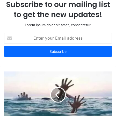
Subscribe to our mailing list
to get the new updates!
Lorem ipsum dolor sit amet, consectetur.
E
n
t
e
r
y
o
u
r
E
m
a
i
l
a