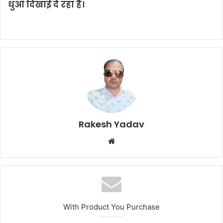
धुआं दिखाई दे रहा है।
Rakesh Yadav
W
e
b
s
i
t
With Product You Purchase
e