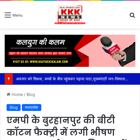
S
Menu
fo
अफसर बने शिक्षक, बच्चों के बीच पहुंचकर पढ़ाया पाठ!,मुख्यमंत्री जन-विश्वास अभियान में स्कूलों का औचक जायजा—एडीशनल सीईओ अनुराग मोदी ने विद्यार्थियों से किया सीधा संवाद,पढ़ाई के साथ योग, व्यायाम और खेलकूद पर दिया जोर; मध्यान्ह भोजन चखकर परखी गुणवत्ता
Home
/
Blog
Blog
मध्यप्रदेश
एमपी के बुरहानपुर की बीटी
कॉटन फैक्ट्री में लगी भीषण