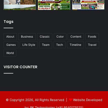
Tags
About
Business
Classic
Color
Content
Foods
Games
Life Style
Team
Tech
Timeline
Travel
World
VISITOR COUNTER
© Copyright 2026, All Rights Reserved |
Website Developed
by: RK Technologies (+91 9540173525)