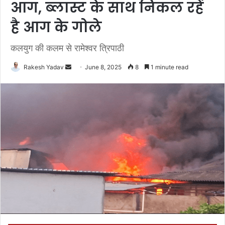
आग, ब्लास्ट के साथ निकल रहें
है आग के गोले
कलयुग की कलम से रामेश्वर त्रिपाठी
Rakesh Yadav
S
June 8, 2025
8
1 minute read
e
n
d
a
n
e
m
a
i
l