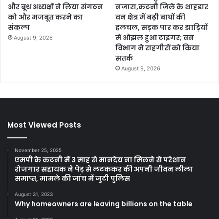
और बूथ अध्यक्षों ने लिया संगठन
नजारा,कटनी जिले के शाहडार
को और मजबूत करने का
वन क्षेत्र में बढ़ी बाघों की
संकल्प
हलचल, सड़क पार कर झाड़ियों
में ओझल हुआ टाइगर; वन
August 9, 2026
विभाग ने राहगीरों को किया
सतर्क
August 9, 2026
Most Viewed Posts
November 25, 2025
एमपी के कटनी में 3 माह से मानदेय ना मिलने से परेशान
रोजगार सहायक ने पेड़ से लटककर की अपनी जीवन लीला
समाप्त, मामले की जांच में जुटी पुलिस
August 31, 2023
Why homeowners are leaving billions on the table