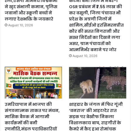
रैली,एसपी अभिनय विश्वकर्मा
कटनी बनी जिले में नंबर-1
ने खुद संभाली कमान, पुलिस
OSR प्रबंधन में ₹7.55 लाख की
जवानों और स्कूली बच्चों ने
कर वसूली, जिला पंचायत भी
लगाए देशभक्ति के जयकारे
प्रदेश के अग्रणी जिलों में
शामिल,सीईओ हरसिमरनप्रीत
August 10, 2026
कौर की सतत निगरानी और
सख्त निर्देशों का दिखने लगा
असर, ग्राम पंचायतों को
आत्मनिर्भर बनाने पर जोर
August 10, 2026
उमरियापान में भाजपा की
शाहडार के जंगल में फिर गूंजी
संगठनात्मक ताकत पर मंथन,
‘वनराज’ की आहट!देर रात
मासिक बैठक में आगामी
सड़क पर बेखौफ निकला
कार्यक्रमों की बनी
विशालकाय बाघ, राहगीरों के
रणनीति,मंडल पदाधिकारियों
कैमरे में कैद हुआ रोमांचक