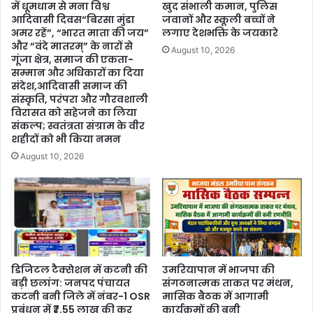
में धूमधाम से मना विश्व
खुद संभाली कमान, पुलिस
आदिवासी दिवस“बिरसा मुंडा
जवानों और स्कूली बच्चों ने
अमर रहें”, “भारत माता की जय”
लगाए देशभक्ति के जयकारे
और “वंदे मातरम्” के नारों से
August 10, 2026
गूंजा क्षेत्र, समाज की एकता-
सम्मान और अधिकारों का दिया
संदेश,आदिवासी समाज की
संस्कृति, परंपरा और गौरवशाली
विरासत को सहेजने का लिया
संकल्प; स्वतंत्रता संग्राम के वीर
शहीदों को भी किया नमन
August 10, 2026
डिजिटल टैक्सेशन में कटनी की
उमरियापान में भाजपा की
बड़ी छलांग: जनपद पंचायत
संगठनात्मक ताकत पर मंथन,
कटनी बनी जिले में नंबर-1 OSR
मासिक बैठक में आगामी
प्रबंधन में ₹7.55 लाख की कर
कार्यक्रमों की बनी