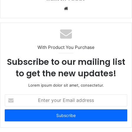
W
e
b
s
i
t
With Product You Purchase
e
Subscribe to our mailing list
to get the new updates!
Lorem ipsum dolor sit amet, consectetur.
E
n
t
e
r
y