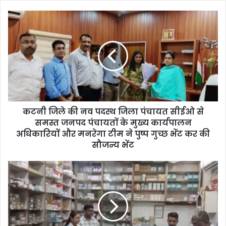
o
u
r
E
m
a
i
l
a
d
d
कटनी जिले की नव पदस्थ जिला पंचायत सीईओ से
r
समस्त जनपद पंचायतों के मुख्य कार्यपालन
e
अधिकारियों और मनरेगा टीम ने पुष्प गुच्छ भेंट कर की
s
सौजन्य भेंट
s