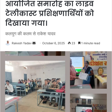
आयोजित समारोह का लाइव
टेलीकास्ट प्रशिक्षणार्थियों को
दिखाया गया।
कलयुग की कलम से राकेश यादव
Rakesh Yadav
S
October 6, 2025
23
1 minute read
e
n
d
a
n
e
m
a
i
l