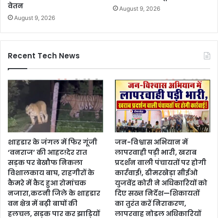
वेतन
August 9, 2026
August 9, 2026
Recent Tech News
शाहडार के जंगल में फिर गूंजी
जन-विश्वास अभियान में
‘वनराज’ की आहट!देर रात
लापरवाही पड़ी भारी, खराब
सड़क पर बेखौफ निकला
प्रदर्शन वाली पंचायतों पर होगी
विशालकाय बाघ, राहगीरों के
कार्रवाई!, ढीमरखेड़ा सीईओ
कैमरे में कैद हुआ रोमांचक
युजवेंद्र कोरी ने अधिकारियों को
नजारा,कटनी जिले के शाहडार
दिए सख्त निर्देश—शिकायतों
वन क्षेत्र में बढ़ी बाघों की
का तुरंत करें निराकरण,
हलचल, सड़क पार कर झाड़ियों
लापरवाह नोडल अधिकारियों