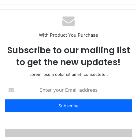
e
b
s
i
t
With Product You Purchase
e
Subscribe to our mailing list
to get the new updates!
Lorem ipsum dolor sit amet, consectetur.
E
n
t
e
r
y
o
u