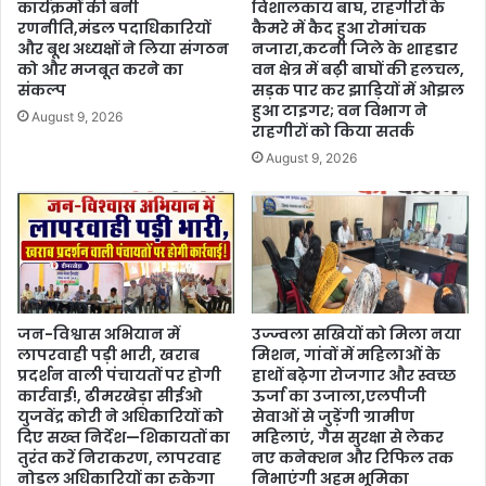
कार्यक्रमों की बनी
विशालकाय बाघ, राहगीरों के
रणनीति,मंडल पदाधिकारियों
कैमरे में कैद हुआ रोमांचक
और बूथ अध्यक्षों ने लिया संगठन
नजारा,कटनी जिले के शाहडार
को और मजबूत करने का
वन क्षेत्र में बढ़ी बाघों की हलचल,
संकल्प
सड़क पार कर झाड़ियों में ओझल
हुआ टाइगर; वन विभाग ने
August 9, 2026
राहगीरों को किया सतर्क
August 9, 2026
जन-विश्वास अभियान में
उज्ज्वला सखियों को मिला नया
लापरवाही पड़ी भारी, खराब
मिशन, गांवों में महिलाओं के
प्रदर्शन वाली पंचायतों पर होगी
हाथों बढ़ेगा रोजगार और स्वच्छ
कार्रवाई!, ढीमरखेड़ा सीईओ
ऊर्जा का उजाला,एलपीजी
युजवेंद्र कोरी ने अधिकारियों को
सेवाओं से जुड़ेंगी ग्रामीण
दिए सख्त निर्देश—शिकायतों का
महिलाएं, गैस सुरक्षा से लेकर
तुरंत करें निराकरण, लापरवाह
नए कनेक्शन और रिफिल तक
नोडल अधिकारियों का रुकेगा
निभाएंगी अहम भूमिका