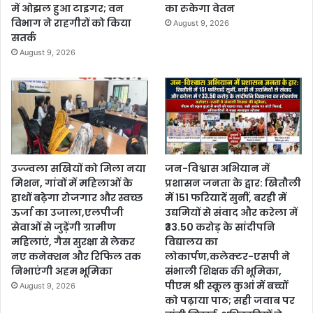
में ओझल हुआ टाइगर; वन
का रुकेगा वेतन
विभाग ने राहगीरों को किया
August 9, 2026
सतर्क
August 9, 2026
उज्ज्वला सखियों को मिला नया
जन-विश्वास अभियान में
मिशन, गांवों में महिलाओं के
प्रशासन जनता के द्वार: खितौली
हाथों बढ़ेगा रोजगार और स्वच्छ
में 151 फरियादें सुनीं, बरही में
ऊर्जा का उजाला,एलपीजी
उद्यमियों से संवाद और करेला में
सेवाओं से जुड़ेंगी ग्रामीण
₹33.50 करोड़ के सांदीपनि
महिलाएं, गैस सुरक्षा से लेकर
विद्यालय का
नए कनेक्शन और रिफिल तक
लोकार्पण,कलेक्टर-एसपी ने
निभाएंगी अहम भूमिका
संभाली शिक्षक की भूमिका,
पीएम श्री स्कूल कुआं में बच्चों
August 9, 2026
को पढ़ाया पाठ; सही जवाब पर