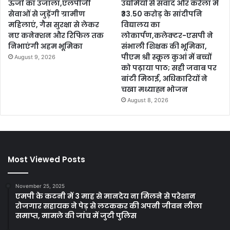
ऊर्जा का उजाला,एलपीजी
उद्यमियों से संवाद और करेला में
सेवाओं से जुड़ेंगी ग्रामीण
₹33.50 करोड़ के सांदीपनि
महिलाएं, गैस सुरक्षा से लेकर
विद्यालय का
नए कनेक्शन और रिफिल तक
लोकार्पण,कलेक्टर-एसपी ने
निभाएंगी अहम भूमिका
संभाली शिक्षक की भूमिका,
पीएम श्री स्कूल कुआं में बच्चों
August 9, 2026
को पढ़ाया पाठ; सही जवाब पर
बांटी मिठाई, अधिकारियों ने
चखा मध्याह्न भोजन
August 8, 2026
Most Viewed Posts
November 25, 2025
एमपी के कटनी में 3 माह से मानदेय ना मिलने से परेशान
रोजगार सहायक ने पेड़ से लटककर की अपनी जीवन लीला
समाप्त, मामले की जांच में जुटी पुलिस