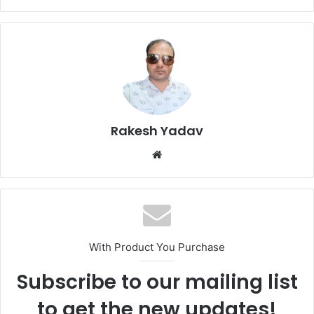
Rakesh Yadav
W
e
b
s
i
t
With Product You Purchase
e
Subscribe to our mailing list
to get the new updates!