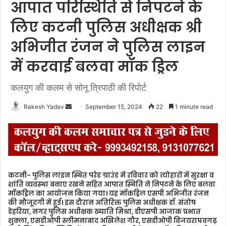
आपात परिस्थिति से निपटने के
लिए कटनी पुलिस अधीक्षक श्री
अभिजीत रंजन ने पुलिस लाइन
में करवाई बलवा मॉक ड्रिल
कलयुग की कलम से सोनू त्रिपाठी की रिपोर्ट
Rakesh Yadav
S
September 15, 2024
22
1 minute read
e
n
d
a
n
कटनी- पुलिस लाइन स्थित परेड ग्राउंड में रविवार को त्योहारों में सुरक्षा व
e
शांति व्यवस्था बनाए रखने सहित आपात स्थिति ने निपटने के लिए बलवा
m
मॉकड्रिल का आयोजन किया गया। यह मॉकड्रिल एसपी अभिजीत रंजन
की मौजूदगी में हुई। इस दौरान अतिरिक्त पुलिस अधीक्षक डॉ. संतोष
a
डेहरिया, नगर पुलिस अधीक्षक ख्याति मिश्रा, डीएसपी आजाक प्रभात
i
शुक्ला, एसडीओपी स्लीमनाबाद अखिलेश गौर, एसडीओपी विजयराघवगढ़