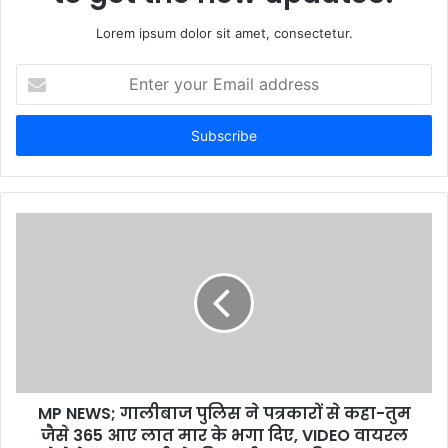
Lorem ipsum dolor sit amet, consectetur.
E
n
t
e
r
y
o
u
r
E
m
a
i
l
a
d
d
MP NEWS; गालीबाज पुलिस ने पत्रकारों से कहा-तुम
r
जैसे 365 आए लात मार के भगा दिए, VIDEO वायरल