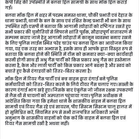
l
केपी सिंह की उपस्थिति में बलवा ड्रिल सामग्री के साथ मॉक ड्रिल कराई
गई।
बलवा मॉक ड्रिल में शहर में पदस्थ समस्त थाना, चौकी प्रभारी एवं देहात के
थाना प्रभारी, थानों के बल के साथ एवं रक्षित केन्द्र प्रभारी भी बल के साथ
उपस्थित रहीं। एसपी ने बताया कि आगामी त्योहारों को दृष्टिगत रखते हुए
सभी प्रकार की चुनौतियों से निपटने शांति पूर्वक, सौहाद्रपूर्ण वातावरण मे
सम्पन्न कराए जाने हेतु आगामी त्योहारों में कानून व्यवस्था बनाए रखने
के लिए पुलिस लाईन स्थित परेड ग्राउंड पर बलवा ड्रिल का आयोजन किया
गया, यह एक तरह का अभ्यास है, इसके साथ ही आपके द्वारा विस्तृत रूप से
बताया कि बलवा होने की स्थिति में टीम को क्रमवार क्या-क्या कार्यवाही
करनी होगी साथ ही अश्रु गैस पार्टी को किस प्रकार अश्रु गैस का इस्तेमाल
करना है, केन और लाठी पार्टी को किस प्रकार आगे बढऩा है और स्वयं को
बचाते हुए कैसे दंगाइयों को तितर-बितर करना है।
मॉक ड्रिल में टियर गैस पार्टी एवं बज्र वाहन द्वारा दंगाई बने पुलिस
कर्मचारियो को तितर-बितर करने के लिये टीयर गैस चलाए गए। सख्ती के
कारण दंगाई भाग खड़े हुए। जिसके बाद एंबुलेंस जो जीवन रक्षक उपकरणों
से लैस थी से घायलों को अस्पताल पहुंचाया गया। पुलिस अधीक्षक ने
आदेशित किया गया कि हमेशा थाने के शासकीय वाहन में बलवा ड्रिल
सामग्री एवं टियर गैस रहे एवं सायरन, पीए सिस्टम सिस्टम चालू हालत में
हो सुनिश्चित करें, नियमित रूप से सभी राजपत्रित अधिकारी अपने
अनुभाग के शासकीय वाहनों को चेक करें कि वाहन में बलवा ड्रिल एवं
टियर गैस सामग्री रखी है अथवा नहीं।