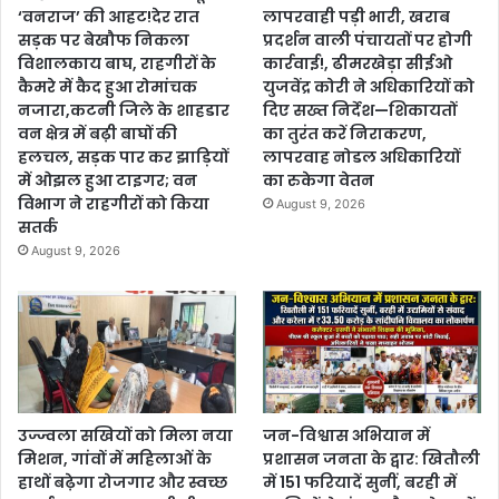
‘वनराज’ की आहट!देर रात
लापरवाही पड़ी भारी, खराब
सड़क पर बेखौफ निकला
प्रदर्शन वाली पंचायतों पर होगी
विशालकाय बाघ, राहगीरों के
कार्रवाई!, ढीमरखेड़ा सीईओ
कैमरे में कैद हुआ रोमांचक
युजवेंद्र कोरी ने अधिकारियों को
नजारा,कटनी जिले के शाहडार
दिए सख्त निर्देश—शिकायतों
वन क्षेत्र में बढ़ी बाघों की
का तुरंत करें निराकरण,
हलचल, सड़क पार कर झाड़ियों
लापरवाह नोडल अधिकारियों
में ओझल हुआ टाइगर; वन
का रुकेगा वेतन
विभाग ने राहगीरों को किया
August 9, 2026
सतर्क
August 9, 2026
उज्ज्वला सखियों को मिला नया
जन-विश्वास अभियान में
मिशन, गांवों में महिलाओं के
प्रशासन जनता के द्वार: खितौली
हाथों बढ़ेगा रोजगार और स्वच्छ
में 151 फरियादें सुनीं, बरही में