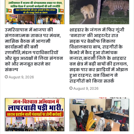
उमरियापान में भाजपा की
शाहडार के जंगल में फिर गूंजी
संगठनात्मक ताकत पर मंथन,
‘वनराज’ की आहट!देर रात
मासिक बैठक में आगामी
सड़क पर बेखौफ निकला
कार्यक्रमों की बनी
विशालकाय बाघ, राहगीरों के
रणनीति,मंडल पदाधिकारियों
कैमरे में कैद हुआ रोमांचक
और बूथ अध्यक्षों ने लिया संगठन
नजारा,कटनी जिले के शाहडार
को और मजबूत करने का
वन क्षेत्र में बढ़ी बाघों की हलचल,
संकल्प
सड़क पार कर झाड़ियों में ओझल
हुआ टाइगर; वन विभाग ने
August 9, 2026
राहगीरों को किया सतर्क
August 9, 2026