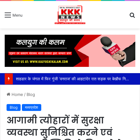
S
Menu
fo
शाहडार के जंगल में फिर गूंजी ‘वनराज’ की आहट!देर रात सड़क पर बेखौफ निकला विशालकाय बाघ, राहगीरों के कैमरे में कैद हुआ रोमांचक नजारा,कटनी जिले के शाहडार वन क्षेत्र में बढ़ी बाघों की हलचल, सड़क पार कर झाड़ियों में ओझल हुआ टाइगर; वन विभाग ने राहगीरों को किया सतर्क
Home
/
Blog
Blog
मध्यप्रदेश
आगामी त्यौहारों में सुरक्षा
व्यवस्था सुनिश्चित करने एवं