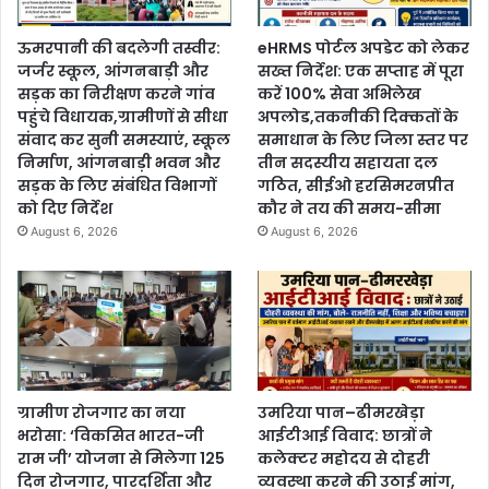
ऊमरपानी की बदलेगी तस्वीर:
eHRMS पोर्टल अपडेट को लेकर
जर्जर स्कूल, आंगनबाड़ी और
सख्त निर्देश: एक सप्ताह में पूरा
सड़क का निरीक्षण करने गांव
करें 100% सेवा अभिलेख
पहुंचे विधायक,ग्रामीणों से सीधा
अपलोड,तकनीकी दिक्कतों के
संवाद कर सुनी समस्याएं, स्कूल
समाधान के लिए जिला स्तर पर
निर्माण, आंगनबाड़ी भवन और
तीन सदस्यीय सहायता दल
सड़क के लिए संबंधित विभागों
गठित, सीईओ हरसिमरनप्रीत
को दिए निर्देश
कौर ने तय की समय-सीमा
August 6, 2026
August 6, 2026
ग्रामीण रोजगार का नया
उमरिया पान–ढीमरखेड़ा
भरोसा: ‘विकसित भारत-जी
आईटीआई विवाद: छात्रों ने
राम जी’ योजना से मिलेगा 125
कलेक्टर महोदय से दोहरी
दिन रोजगार, पारदर्शिता और
व्यवस्था करने की उठाई मांग,