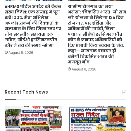
eHRMS पोर्टल अपडेट को लेकर
ग्रामीण रोजगार का नया
सख्त निर्देश: एक सप्ताह में पूरा
भरोसा: ‘विकसित भारत-जी राम
करें 100% सेवा अभिलेख
जी’ योजना से मिलेगा 125 दिन
अपलोड,तकनीकी दिक्कतों के
रोजगार, पारदर्शिता और
समाधान के लिए जिला स्तर पर
अधिकारों की गारंटी,जिला
तीन सदस्यीय सहायता दल
पंचायत सीईओ हरसिमरनप्रीत
गठित, सीईओ हरसिमरनप्रीत
कौर ने जनपद अधिकारियों को
कौर ने तय की समय-सीमा
दिए प्रभावी क्रियान्वयन के मंत्र,
कहा— जागरूक पंचायत ही
August 6, 2026
बनेगी विकसित भारत की
मजबूत नींव
August 6, 2026
Recent Tech News