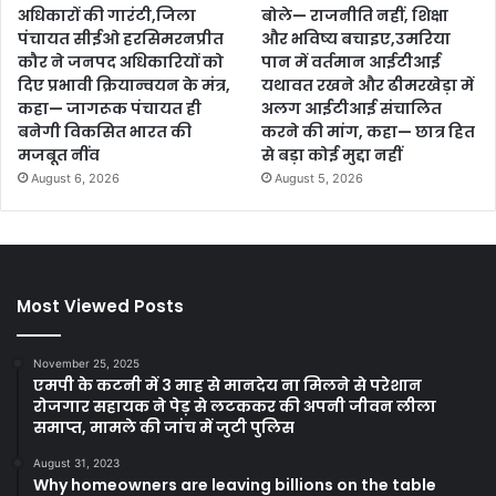
अधिकारों की गारंटी,जिला
बोले— राजनीति नहीं, शिक्षा
पंचायत सीईओ हरसिमरनप्रीत
और भविष्य बचाइए,उमरिया
कौर ने जनपद अधिकारियों को
पान में वर्तमान आईटीआई
दिए प्रभावी क्रियान्वयन के मंत्र,
यथावत रखने और ढीमरखेड़ा में
कहा— जागरूक पंचायत ही
अलग आईटीआई संचालित
बनेगी विकसित भारत की
करने की मांग, कहा— छात्र हित
मजबूत नींव
से बड़ा कोई मुद्दा नहीं
August 6, 2026
August 5, 2026
Most Viewed Posts
November 25, 2025
एमपी के कटनी में 3 माह से मानदेय ना मिलने से परेशान
रोजगार सहायक ने पेड़ से लटककर की अपनी जीवन लीला
समाप्त, मामले की जांच में जुटी पुलिस
August 31, 2023
Why homeowners are leaving billions on the table