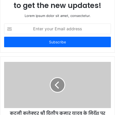
to get the new updates!
Lorem ipsum dolor sit amet, consectetur.
E
n
t
e
r
y
o
u
r
E
m
a
i
l
a
d
d
कटनी कलेक्टर श्री दिलीप कुमार यादव के निर्देश पर