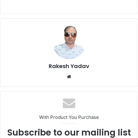
Rakesh Yadav
W
e
b
s
i
t
With Product You Purchase
e
Subscribe to our mailing list