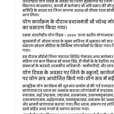
अंतर्राष्ट्रीय योग दिवस के अवसर पर जिला मुख्यालय पर जिल
l
विद्यालय माधवनगर, कटनी में कलेक्टर श्री अवि प्रसाद की म
समिति के सदस्य एवं जिला भाजपा अध्यक्ष श्री दीपक टंडन सोनी
भाग लिया।
योग कार्यक्रम के दौरान प्रधानमंत्री श्री नरेन्द्र
का प्रसारण किया गया।
दसवां अंतर्राष्ट्रीय योग दिवस – 2024 ‘राज्य स्तरीय योगाभ्यास
मुख्यमंत्री डॉ. मोहन यादव के मुख्य आतिथ्य में शुक्रवार को प्
प्रसारण सोशल मीडिया के विभिन्न प्लेटफॉर्म्स पर किया गया। 
गया।
इस दौरान सीईओ जिला पंचायत शिशिर गेमावत,अपर कलेक्टर श्
महिला एवं बाल विकास श्री नयन सिंह, डी पीसी के के डेहरिया एवं
संस्थाओं के सदस्यों, शासकीय अधिकारी- कर्मचारियों, और छात्र
योग दिवस के अवसर पर जिले के स्कूलों, कालेजो
पर योग सत्र आयोजित किये गये। योग सत्र में बड़
सामूहिक योग कार्यक्रम की शुरूआत प्रार्थना से की गई तत्पश्चात
प्राणायाम एवं ध्यान का अभ्यास कराया। योगासनों में ताड़ासन, 
वज्रासन, अर्द्ध उष्ट्रासन, उष्ट्रासन, शशकासन, उत्थानमंडू
उत्थानपादासन, अर्द्धहलासन, पवनमुक्तासन, शवासन का अभ्
और भ्रामरी प्राणायाम कराया गया। फिर ध्यान, संकल्प एवं शांत
रहनें सहित अन्य लाभों से अवगत कराया गया।