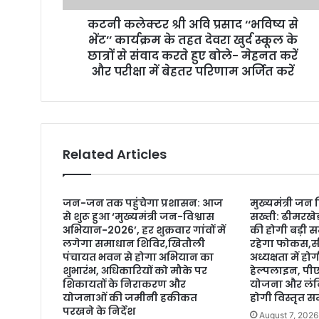
r
कटनी कलेक्टर श्री अवि प्रसाद ‘‘भविष्य से
e
भेंट’’ कार्यक्रम के तहत देवरा खुर्द स्कूल के
s
छात्रों से संवाद करते हुए बोले- मेहनत करें
s
और परीक्षा में बेहतर परिणाम अर्जित करें
Related Articles
जन-जन तक पहुंचेगा प्रशासन: आज
मुख्यमंत्री जन
से शुरू हुआ ‘मुख्यमंत्री जन-विश्वास
सख्ती: ढीमरखे
अभियान-2026’, हर शुक्रवार गांवों में
की होगी बड़ी स
लगेगा समाधान शिविर,खितौली
रहेगा फोकस,सी
पंचायत भवन से होगा अभियान का
अध्यक्षता में 
शुभारंभ, अधिकारियों को मौके पर
हेल्पलाइन, प
शिकायतों के निराकरण और
योजना और लंबि
योजनाओं की जमीनी हकीकत
होगी विस्तृत सम
परखने के निर्देश
August 7, 2026