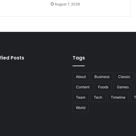
August 7, 2026
fied Posts
Tags
About
Business
Classic
Content
Foods
Games
Team
Tech
Timeline
T
World