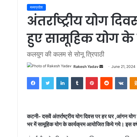
मध्यप्रदेश
अंतर्राष्ट्रीय योग द
हुए सामूहिक योग के 
कलयुग की कलम से सोनू त्रिपाठी
Rakesh Yadav
S
June 21, 2024
e
Facebook
Twitter
LinkedIn
Tumblr
Pinterest
Reddit
VKontakte
n
d
a
n
e
कटनी- दसवें अंतर्राष्ट्रीय योग दिवस पर हर घर ,आंगन योग क
m
भर में सामूहिक योग के कार्यक्रम आयोजित किये गये। इस वर
a
i