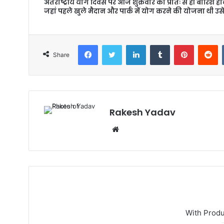
अंतर्राष्ट्रीय योग दिवस पर आज शुक्रवार को प्रातः से ही बारिश ह
जहां पहले खुले मैदान और पार्क में योग करने की योजना थी उ
Facebook
Twitter
LinkedIn
Tumblr
Pinterest
Reddit
Share
Rakesh Yadav
W
e
b
s
i
t
e
With Prod