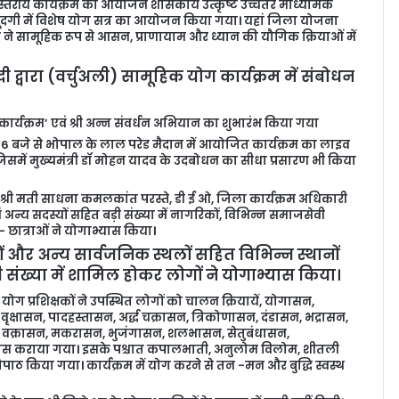
ा स्तरीय कार्यक्रम का आयोजन शासकीय उत्कृष्ट उच्चतर माध्यमिक
ौजूदगी में विशेष योग सत्र का आयोजन किया गया। यहां जिला योजना
 ने सामूहिक रूप से आसन, प्राणायाम और ध्यान की यौगिक क्रियाओं में
 मोदी द्वारा (वर्चुअली) सामूहिक योग कार्यक्रम में संबोधन
 कार्यक्रम’ एवं श्री अन्न संवर्धन अभियान का शुभारंभ किया गया
रातः 6 बजे से भोपाल के लाल परेड मैदान में आयोजित कार्यक्रम का लाइव
जिसमें मुख्यमंत्री डॉ मोहन यादव के उदबोधन का सीधा प्रसारण भी किया
री मती साधना कमलकांत परस्ते, डी ई ओ, जिला कार्यक्रम अधिकारी
 अन्य सदस्यों सहित बड़ी संख्या में नागरिकों, विभिन्न समाजसेवी
- छात्राओं ने योगाभ्यास किया।
ं और अन्य सार्वजनिक स्थलों सहित विभिन्न स्थानों
ी संख्या में शामिल होकर लोगों ने योगाभ्यास किया।
 योग प्रशिक्षकों ने उपस्थित लोगों को चालन क्रियायें, योगासन,
वृक्षासन, पादहस्तासन, अर्द्ध चक्रासन, त्रिकोणासन, दंडासन, भद्रासन,
कासन, वक्रासन, मकरासन, भुजंगासन, शलभासन, सेतुबंधासन,
यास कराया गया। इसके पश्चात कपालभाती, अनुलोम विलोम, शीतली
िपाठ किया गया। कार्यक्रम में योग करने से तन -मन और बुद्धि स्वस्थ