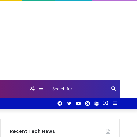
Random
Sidebar
Search
Facebook
Twitter
YouTube
Instagram
Log
Random
Sidebar
Article
for
In
Article
Recent Tech News