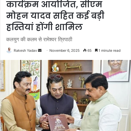
कार्यक्रम आयोजित, सीएम
मोहन यादव सहित कई बड़ी
हस्तियां होंगी शामिल
कलयुग की कलम से रामेश्वर त्रिपाठी
Rakesh Yadav
S
November 6, 2025
65
1 minute read
e
n
d
a
n
e
m
a
i
l