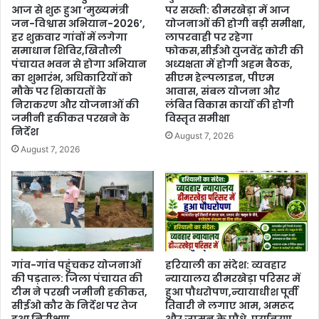
आज से शुरू हुआ ‘मुख्यमंत्री
पर सख्ती: ढीमरखेड़ा में आज
जन-विश्वास अभियान-2026’,
योजनाओं की होगी बड़ी समीक्षा,
हर शुक्रवार गांवों में लगेगा
लापरवाही पर रहेगा
समाधान शिविर,खितौली
फोकस,सीईओ युजवेंद्र कोरी की
पंचायत भवन से होगा अभियान
अध्यक्षता में होगी अहम बैठक,
का शुभारंभ, अधिकारियों को
सीएम हेल्पलाइन, पीएम
मौके पर शिकायतों के
आवास, संबल योजना और
निराकरण और योजनाओं की
लंबित विकास कार्यों की होगी
जमीनी हकीकत परखने के
विस्तृत समीक्षा
निर्देश
August 7, 2026
August 7, 2026
गांव-गांव पहुंचकर योजनाओं
हरियाली का संदेश: व्यवहार
की पड़ताल: जिला पंचायत की
न्यायालय ढीमरखेड़ा परिसर में
टीम ने परखी जमीनी हकीकत,
हुआ पौधरोपण,न्यायाधीश पूर्वी
सीईओ कौर के निर्देश पर तेज
तिवारी ने लगाए आम, अमरूद