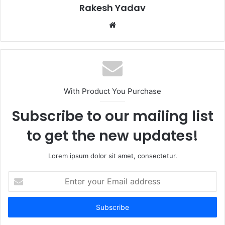
Rakesh Yadav
W
e
b
s
i
t
With Product You Purchase
e
Subscribe to our mailing list
to get the new updates!
Lorem ipsum dolor sit amet, consectetur.
E
n
t
e
r