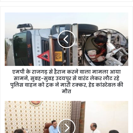
y
o
u
r
E
m
a
i
l
a
d
d
एमपी के राजगढ़ से हैरान करने वाला मामला आया
r
सामने, सुबह-सुबह उदयपुर से वारंट लेकर लौट रहे
e
पुलिस वाहन को ट्रक ने मारी टक्कर, हेड कांस्टेबल की
s
मौत
s