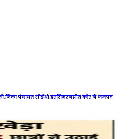
ारंटी,जिला पंचायत सीईओ हरसिमरनप्रीत कौर ने जनपद