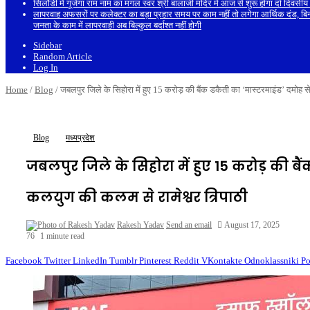
सिलौंडी में गूंजेगा राम नाम का मंगल स्वर श्री बालाजी मंदिर में आज से शुरू होगा दो द
लापरवाह अफसरों पर कलेक्टर का बड़ा प्रहार समय पर काम नहीं तो लगेगा आर्थिक दंड, बि
जनता के काम में लापरवाही अब बिल्कुल बर्दाश्त नहीं होगी
Sidebar
Random Article
Log In
Home
/
Blog
/
जबलपुर जिले के सिहोरा में हुए 15 करोड़ की बैंक डकैती का ‘मास्टरमाइंड’ दमोह से
Blog
मध्यप्रदेश
जबलपुर जिले के सिहोरा में हुए 15 करोड़ की बै
कलयुग की कलम से रामेश्वर त्रिपाठी
Rakesh Yadav
Send an email
August 17, 2025
76
1 minute read
Facebook
Twitter
LinkedIn
Tumblr
Pinterest
Reddit
VKontakte
Odnoklassniki
Po