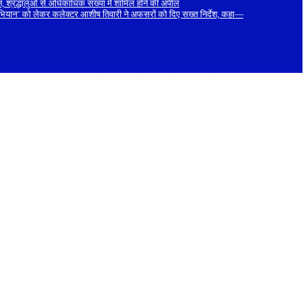
, श्रद्धालुओं से अधिकाधिक संख्या में शामिल होने की अपील
 अभियान’ को लेकर कलेक्टर आशीष तिवारी ने अफसरों को दिए सख्त निर्देश, कहा—
Facebook
Twitter
YouTube
Instagram