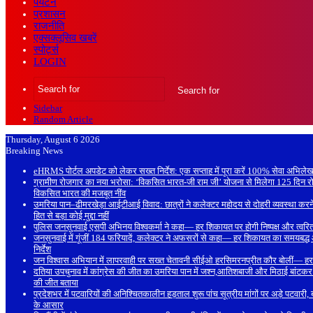
पर्यटन
प्रशासन
राजनीति
एक्सक्लूसिव खबरें
स्पोर्ट्स
LOGIN
Search for
Sidebar
Random Article
Thursday, August 6 2026
Breaking News
eHRMS पोर्टल अपडेट को लेकर सख्त निर्देश: एक सप्ताह में पूरा करें 100% सेवा अभ
ग्रामीण रोजगार का नया भरोसा: ‘विकसित भारत-जी राम जी’ योजना से मिलेगा 125 दिन रो
विकसित भारत की मजबूत नींव
उमरिया पान–ढीमरखेड़ा आईटीआई विवाद: छात्रों ने कलेक्टर महोदय से दोहरी व्यवस्था क
हित से बड़ा कोई मुद्दा नहीं
पुलिस जनसुनवाई एसपी अभिनय विश्वकर्मा ने कहा— हर शिकायत पर होगी निष्पक्ष और त्वरित क
जनसुनवाई में गूंजीं 184 फरियादें, कलेक्टर ने अफसरों से कहा— हर शिकायत का समयबद्
निर्देश
जन विश्वास अभियान में लापरवाही पर सख्त चेतावनी सीईओ हरसिमरनप्रीत कौर बोलीं— हर पात्
दतिया उपचुनाव में कांग्रेस की जीत का उमरिया पान में जश्न,आतिशबाजी और मिठाई बांटकर मनाई
की जीत बताया
प्रदेशभर में पटवारियों की अनिश्चितकालीन हड़ताल शुरू पांच सूत्रीय मांगों पर अड़े पटवारी
के आसार