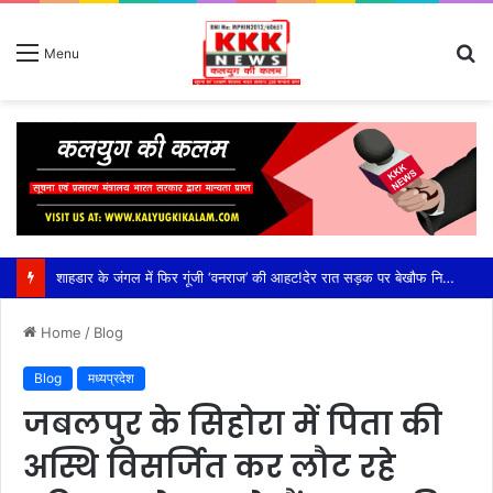
S
Menu
fo
शाहडार के जंगल में फिर गूंजी ‘वनराज’ की आहट!देर रात सड़क पर बेखौफ निकला विशालकाय बाघ, राहगीरों के कैमरे में कैद हुआ रोमांचक नजारा,कटनी जिले के शाहडार वन क्षेत्र में बढ़ी बाघों की हलचल, सड़क पार कर झाड़ियों में ओझल हुआ टाइगर; वन विभाग ने राहगीरों को किया सतर्क
Home
/
Blog
Blog
मध्यप्रदेश
जबलपुर के सिहोरा में पिता की
अस्थि विसर्जित कर लौट रहे