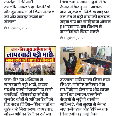
कार्यक्रमों की बनी
विशालकाय बाघ, राहगीरों के
रणनीति,मंडल पदाधिकारियों
कैमरे में कैद हुआ रोमांचक
और बूथ अध्यक्षों ने लिया संगठन
नजारा,कटनी जिले के शाहडार
को और मजबूत करने का
वन क्षेत्र में बढ़ी बाघों की हलचल,
संकल्प
सड़क पार कर झाड़ियों में ओझल
हुआ टाइगर; वन विभाग ने
August 9, 2026
राहगीरों को किया सतर्क
August 9, 2026
जन-विश्वास अभियान में
उज्ज्वला सखियों को मिला नया
लापरवाही पड़ी भारी, खराब
मिशन, गांवों में महिलाओं के
प्रदर्शन वाली पंचायतों पर होगी
हाथों बढ़ेगा रोजगार और स्वच्छ
कार्रवाई!, ढीमरखेड़ा सीईओ
ऊर्जा का उजाला,एलपीजी
युजवेंद्र कोरी ने अधिकारियों को
सेवाओं से जुड़ेंगी ग्रामीण
दिए सख्त निर्देश—शिकायतों का
महिलाएं, गैस सुरक्षा से लेकर
तुरंत करें निराकरण, लापरवाह
नए कनेक्शन और रिफिल तक
नोडल अधिकारियों का रुकेगा
निभाएंगी अहम भूमिका