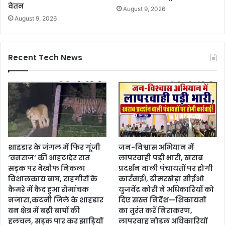
वेतन
August 9, 2026
August 9, 2026
Recent Tech News
शाहडार के जंगल में फिर गूंजी
जन-विश्वास अभियान में
‘वनराज’ की आहट!देर रात
लापरवाही पड़ी भारी, खराब
सड़क पर बेखौफ निकला
प्रदर्शन वाली पंचायतों पर होगी
विशालकाय बाघ, राहगीरों के
कार्रवाई!, ढीमरखेड़ा सीईओ
कैमरे में कैद हुआ रोमांचक
युजवेंद्र कोरी ने अधिकारियों को
नजारा,कटनी जिले के शाहडार
दिए सख्त निर्देश—शिकायतों
वन क्षेत्र में बढ़ी बाघों की
का तुरंत करें निराकरण,
हलचल, सड़क पार कर झाड़ियों
लापरवाह नोडल अधिकारियों