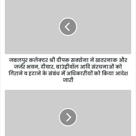
u
r
E
m
a
i
l
a
d
d
जबलपुर कलेक्टर श्री दीपक सक्सेना ने खतरनाक और
r
जर्जर भवन, दीवार, बाउंड्रीवॉल आदि संरचनाओं को
e
गिराने व हटाने के संबंध में अधिकारीयों को किया आदेश
s
जारी
s