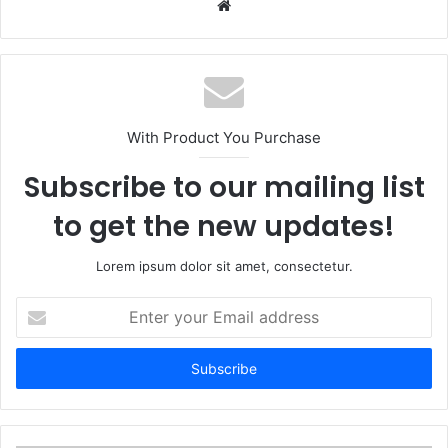
W
e
b
s
i
t
With Product You Purchase
e
Subscribe to our mailing list
to get the new updates!
Lorem ipsum dolor sit amet, consectetur.
E
n
t
e
r
y
o