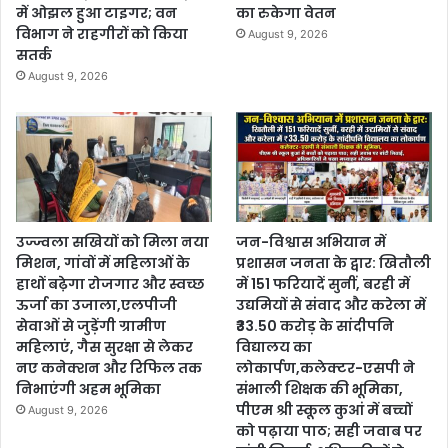
में ओझल हुआ टाइगर; वन
का रुकेगा वेतन
विभाग ने राहगीरों को किया
August 9, 2026
सतर्क
August 9, 2026
उज्ज्वला सखियों को मिला नया
जन-विश्वास अभियान में
मिशन, गांवों में महिलाओं के
प्रशासन जनता के द्वार: खितौली
हाथों बढ़ेगा रोजगार और स्वच्छ
में 151 फरियादें सुनीं, बरही में
ऊर्जा का उजाला,एलपीजी
उद्यमियों से संवाद और करेला में
सेवाओं से जुड़ेंगी ग्रामीण
₹33.50 करोड़ के सांदीपनि
महिलाएं, गैस सुरक्षा से लेकर
विद्यालय का
नए कनेक्शन और रिफिल तक
लोकार्पण,कलेक्टर-एसपी ने
निभाएंगी अहम भूमिका
संभाली शिक्षक की भूमिका,
पीएम श्री स्कूल कुआं में बच्चों
August 9, 2026
को पढ़ाया पाठ; सही जवाब पर