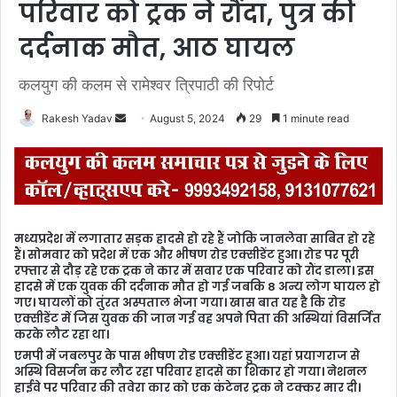
परिवार को ट्रक ने रौंदा, पुत्र की
दर्दनाक मौत, आठ घायल
कलयुग की कलम से रामेश्वर त्रिपाठी की रिपोर्ट
Rakesh Yadav
S
August 5, 2024
29
1 minute read
e
n
d
a
n
मध्यप्रदेश में लगातार सड़क हादसे हो रहे हैं जोकि जानलेवा साबित हो रहे
e
हैं। सोमवार को प्रदेश में एक और भीषण रोड एक्सीडेंट हुआ। रोड पर पूरी
m
रफ्तार से दौड़ रहे एक ट्रक ने कार में सवार एक परिवार को रौंद डाला। इस
हादसे में एक युवक की दर्दनाक मौत हो गई जबकि 8 अन्य लोग घायल हो
a
गए। घायलों को तुंरत अस्पताल भेजा गया। खास बात यह है कि रोड
i
एक्सीडेंट में जिस युवक की जान गई वह अपने पिता की अस्थियां विसर्जित
l
करके लौट रहा था।
एमपी में जबलपुर के पास भीषण रोड एक्सीडेंट हुआ। यहां प्रयागराज से
अस्थि विसर्जन कर लौट रहा परिवार हादसे का शिकार हो गया। नेशनल
हाईवे पर परिवार की तवेरा कार को एक कंटेनर ट्रक ने टक्कर मार दी।