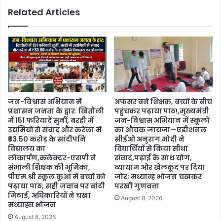
Related Articles
जन-विश्वास अभियान में
अफसर बने शिक्षक, बच्चों के बीच
प्रशासन जनता के द्वार: खितौली
पहुंचकर पढ़ाया पाठ!,मुख्यमंत्री
में 151 फरियादें सुनीं, बरही में
जन-विश्वास अभियान में स्कूलों
उद्यमियों से संवाद और करेला में
का औचक जायजा—एडीशनल
₹33.50 करोड़ के सांदीपनि
सीईओ अनुराग मोदी ने
विद्यालय का
विद्यार्थियों से किया सीधा
लोकार्पण,कलेक्टर-एसपी ने
संवाद,पढ़ाई के साथ योग,
संभाली शिक्षक की भूमिका,
व्यायाम और खेलकूद पर दिया
पीएम श्री स्कूल कुआं में बच्चों को
जोर; मध्यान्ह भोजन चखकर
पढ़ाया पाठ; सही जवाब पर बांटी
परखी गुणवत्ता
मिठाई, अधिकारियों ने चखा
August 8, 2026
मध्याह्न भोजन
August 8, 2026