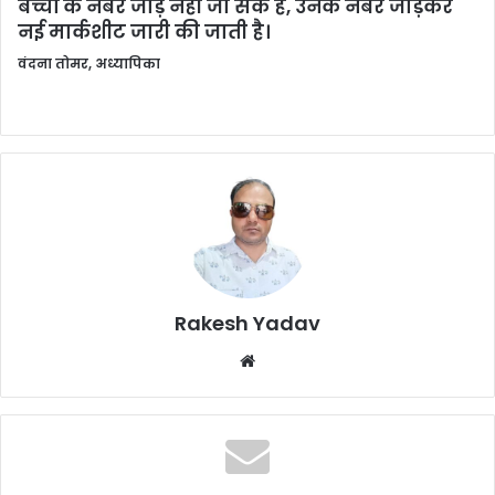
बच्चों के नंबर जोड़े नहीं जा सके हैं, उनके नंबर जोड़कर
नई मार्कशीट जारी की जाती है।
वंदना तोमर, अध्यापिका
Rakesh Yadav
W
e
b
s
i
t