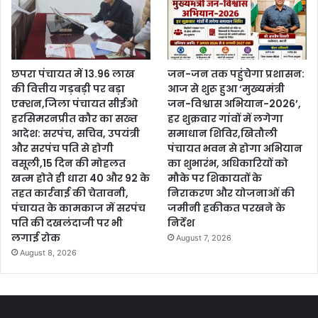
छपरा पंचायत में 13.96 लाख
जन-जन तक पहुंचेगा प्रशासन:
की वित्तीय गड़बड़ी पर बड़ा
आज से शुरू हुआ ‘मुख्यमंत्री
एक्शन,जिला पंचायत सीईओ
जन-विश्वास अभियान-2026’,
हरसिमरनप्रीत कौर का सख्त
हर शुक्रवार गांवों में लगेगा
आदेश: सरपंच, सचिव, उपयंत्री
समाधान शिविर,खितौली
और सरपंच पति से होगी
पंचायत भवन से होगा अभियान
वसूली,15 दिन की मोहलत
का शुभारंभ, अधिकारियों को
खत्म होते ही धारा 40 और 92 के
मौके पर शिकायतों के
तहत कार्रवाई की चेतावनी,
निराकरण और योजनाओं की
पंचायत के कामकाज में सरपंच
जमीनी हकीकत परखने के
पति की दखलंदाजी पर भी
निर्देश
लगाई रोक
August 7, 2026
August 8, 2026