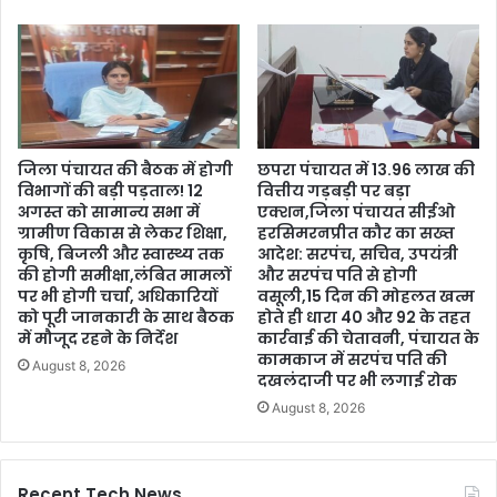
जिला पंचायत की बैठक में होगी
छपरा पंचायत में 13.96 लाख की
विभागों की बड़ी पड़ताल! 12
वित्तीय गड़बड़ी पर बड़ा
अगस्त को सामान्य सभा में
एक्शन,जिला पंचायत सीईओ
ग्रामीण विकास से लेकर शिक्षा,
हरसिमरनप्रीत कौर का सख्त
कृषि, बिजली और स्वास्थ्य तक
आदेश: सरपंच, सचिव, उपयंत्री
की होगी समीक्षा,लंबित मामलों
और सरपंच पति से होगी
पर भी होगी चर्चा, अधिकारियों
वसूली,15 दिन की मोहलत खत्म
को पूरी जानकारी के साथ बैठक
होते ही धारा 40 और 92 के तहत
में मौजूद रहने के निर्देश
कार्रवाई की चेतावनी, पंचायत के
कामकाज में सरपंच पति की
August 8, 2026
दखलंदाजी पर भी लगाई रोक
August 8, 2026
Recent Tech News