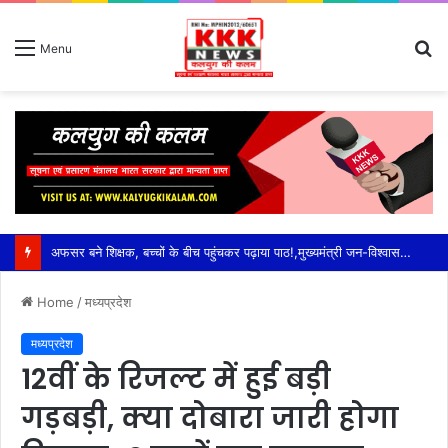
S
Menu
fo
अफसर बने शिक्षक, बच्चों के बीच पहुंचकर पढ़ाया पाठ!,मुख्यमंत्री जन-विश्वास अभियान में स्कूलों का औचक जायजा—एडीशनल सीईओ अनुराग मोदी ने विद्यार्थियों से किया सीधा संवाद,पढ़ाई के साथ योग, व्यायाम और खेलकूद पर दिया जोर; मध्यान्ह भोजन चखकर परखी गुणवत्ता
Home
/
मध्यप्रदेश
मध्यप्रदेश
12वीं के रिजल्ट में हुई बड़ी
गड़बड़ी, क्या दोबारा जारी होगा