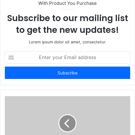
With Product You Purchase
e
Subscribe to our mailing list
to get the new updates!
Lorem ipsum dolor sit amet, consectetur.
E
n
t
e
r
y
o
u
r
E
m
a
i