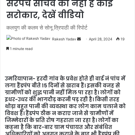
सरपंच सचिव को नहीं है कोई
सरोकार, देखें वीडियो
कलयुग की कलम से सोनू त्रिपाठी की रिपोर्ट
Rakesh Yadav
S
April 28, 2024
19
e
1 minute read
n
d
a
n
उमरियापान- हरदी गांव के प्रवेश होते ही वार्ड नं पांच में
e
लगा हैंडपंप बीते 15 दिनों से खराब हैं। इसकी वजह से
m
ग्रामीणों को शुद्ध पानी नहीं मिल पा रहा है। लोगों को
a
इधर-उधर की भागदौड़ करनी पड़ रही है। किसी तरह
i
थोड़ा बहुत पानी की व्यवस्था कर लोग काम चलाने को
l
विवश हैं। हैंडपंप ठीक न कराए जाने से ग्रामीणों में
जिम्मेदारों के प्रति रोष गहराता जा रहा है। लोगों का
कहना है कि बार-बार ग्राम पंचायत और संबंधित
अधिकारियों को अवगत कराने के बाद भी हैंडपंप की