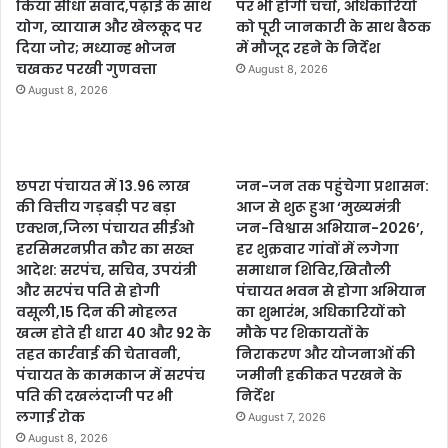
किया सीधा संवाद,पढ़ाई के साथ
पर भी होगी चर्चा, अधिकारियों
योग, व्यायाम और खेलकूद पर
को पूरी जानकारी के साथ बैठक
दिया जोर; मध्यान्ह भोजन
में मौजूद रहने के निर्देश
चखकर परखी गुणवत्ता
August 8, 2026
August 8, 2026
छपरा पंचायत में 13.96 लाख
जन-जन तक पहुंचेगा प्रशासन:
की वित्तीय गड़बड़ी पर बड़ा
आज से शुरू हुआ ‘मुख्यमंत्री
एक्शन,जिला पंचायत सीईओ
जन-विश्वास अभियान-2026’,
हरसिमरनप्रीत कौर का सख्त
हर शुक्रवार गांवों में लगेगा
आदेश: सरपंच, सचिव, उपयंत्री
समाधान शिविर,खितौली
और सरपंच पति से होगी
पंचायत भवन से होगा अभियान
वसूली,15 दिन की मोहलत
का शुभारंभ, अधिकारियों को
खत्म होते ही धारा 40 और 92 के
मौके पर शिकायतों के
तहत कार्रवाई की चेतावनी,
निराकरण और योजनाओं की
पंचायत के कामकाज में सरपंच
जमीनी हकीकत परखने के
पति की दखलंदाजी पर भी
निर्देश
लगाई रोक
August 7, 2026
August 8, 2026