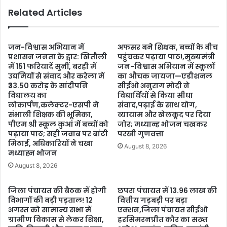
Related Articles
जन-विश्वास अभियान में
अफसर बने शिक्षक, बच्चों के बीच
प्रशासन जनता के द्वार: खितौली
पहुंचकर पढ़ाया पाठ!,मुख्यमंत्री
में 151 फरियादें सुनीं, बरही में
जन-विश्वास अभियान में स्कूलों
उद्यमियों से संवाद और करेला में
का औचक जायजा—एडीशनल
₹33.50 करोड़ के सांदीपनि
सीईओ अनुराग मोदी ने
विद्यालय का
विद्यार्थियों से किया सीधा
लोकार्पण,कलेक्टर-एसपी ने
संवाद,पढ़ाई के साथ योग,
संभाली शिक्षक की भूमिका,
व्यायाम और खेलकूद पर दिया
पीएम श्री स्कूल कुआं में बच्चों को
जोर; मध्यान्ह भोजन चखकर
पढ़ाया पाठ; सही जवाब पर बांटी
परखी गुणवत्ता
मिठाई, अधिकारियों ने चखा
August 8, 2026
मध्याह्न भोजन
August 8, 2026
जिला पंचायत की बैठक में होगी
छपरा पंचायत में 13.96 लाख की
विभागों की बड़ी पड़ताल! 12
वित्तीय गड़बड़ी पर बड़ा
अगस्त को सामान्य सभा में
एक्शन,जिला पंचायत सीईओ
ग्रामीण विकास से लेकर शिक्षा,
हरसिमरनप्रीत कौर का सख्त