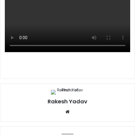
Rakesh Yadav
W
e
b
s