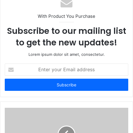
i
t
With Product You Purchase
e
Subscribe to our mailing list
to get the new updates!
Lorem ipsum dolor sit amet, consectetur.
E
n
t
e
r
y
o
u
r
E
m