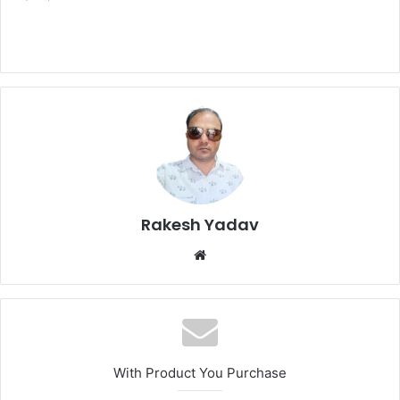
Rakesh Yadav
W
e
b
s
i
t
With Product You Purchase
e