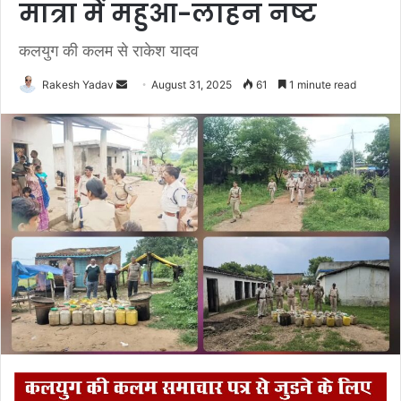
मात्रा में महुआ-लाहन नष्ट
कलयुग की कलम से राकेश यादव
Rakesh Yadav
S
August 31, 2025
61
1 minute read
e
n
d
a
n
e
m
a
i
l