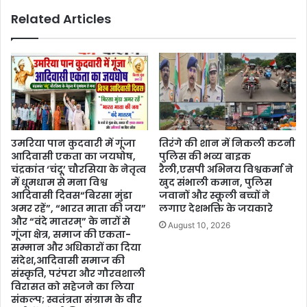
Related Articles
उमरिया पान कुदवारी में गूंजा
तिरंगे की शान में निकली कटनी
आदिवासी एकता का जयघोष,
पुलिस की भव्य बाइक
चंद्रकांत ‘चंदू’ चौरसिया के नेतृत्व
रैली,एसपी अभिनय विश्वकर्मा ने
में धूमधाम से मना विश्व
खुद संभाली कमान, पुलिस
आदिवासी दिवस“बिरसा मुंडा
जवानों और स्कूली बच्चों ने
अमर रहें”, “भारत माता की जय”
लगाए देशभक्ति के जयकारे
और “वंदे मातरम्” के नारों से
August 10, 2026
गूंजा क्षेत्र, समाज की एकता-
सम्मान और अधिकारों का दिया
संदेश,आदिवासी समाज की
संस्कृति, परंपरा और गौरवशाली
विरासत को सहेजने का लिया
संकल्प; स्वतंत्रता संग्राम के वीर