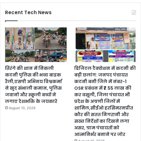
Recent Tech News
तिरंगे की शान में निकली
डिजिटल टैक्सेशन में कटनी की
कटनी पुलिस की भव्य बाइक
बड़ी छलांग: जनपद पंचायत
रैली,एसपी अभिनय विश्वकर्मा
कटनी बनी जिले में नंबर-1
ने खुद संभाली कमान, पुलिस
OSR प्रबंधन में ₹7.55 लाख की
जवानों और स्कूली बच्चों ने
कर वसूली, जिला पंचायत भी
लगाए देशभक्ति के जयकारे
प्रदेश के अग्रणी जिलों में
शामिल,सीईओ हरसिमरनप्रीत
August 10, 2026
कौर की सतत निगरानी और
सख्त निर्देशों का दिखने लगा
असर, ग्राम पंचायतों को
आत्मनिर्भर बनाने पर जोर
August 10, 2026