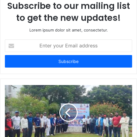
Subscribe to our mailing list
to get the new updates!
Lorem ipsum dolor sit amet, consectetur.
E
n
t
e
r
y
o
u
r
E
m
a
i
l
a