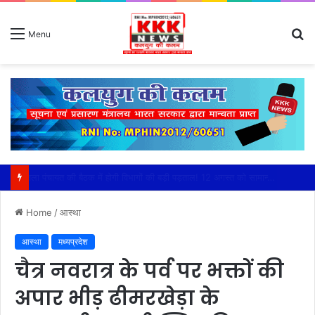
S
Menu
fo
छपरा पंचायत में 13.96 लाख की वित्तीय गड़बड़ी पर बड़ा एक्शन,जिला पंचायत सीईओ हरसिमरनप्रीत कौर का सख्त आदेश: सरपंच, सचिव, उपयंत्री और सरपंच पति से होगी वसूली,15 दिन की मोहलत खत्म होते ही धारा 40 और 92 के तहत कार्रवाई की चेतावनी, पंचायत के कामकाज में सरपंच पति की दखलंदाजी पर भी लगाई रोक
Home
/
आस्था
आस्था
मध्यप्रदेश
चैत्र नवरात्र के पर्व पर भक्तों की
अपार भीड़ ढीमरखेड़ा के