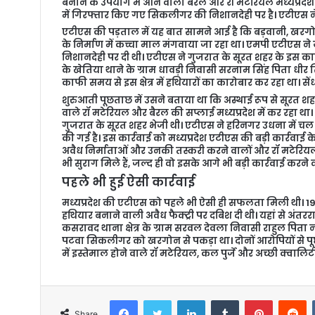
बनाने के उपयोग में आने वाला बैरल और रॉ मटेरियल मध्यप्रदेश
a
में गिरफ्तार किए गए सिकलीगर की निशानदेही पर है। एटीएस ने भ
i
एटीएस की पड़ताल में यह बात सामने आई है कि बड़वानी, खरगो
के निर्माण में कच्चा माल मंगवाया जा रहा था। एमपी एटीएस ने
l
निशानदेही पर दी थी। एटीएस ने गुजरात के सूरत शहर के इस कारखान
के खेतिया थाने के ग्राम धावड़ी निवासी सरनाम सिंह पिता धीर स
काफी समय से इस क्षेत्र में हथियारों का कारोबार कर रहा था। सें
शुरुआती पूछताछ में उसने बताया था कि अस्थाई रूप से सूरत शहर क
वाले रॉ मटेरियल और बैरल की सप्लाई मध्यप्रदेश में कर रहा 
गुजरात के सूरत शहर भेजी थी। एटीएस ने हरिनगर उधना में चल र
की गई है। इस कार्रवाई को मध्यप्रदेश एटीएस की बड़ी कार्रवाई के
अवैध निर्माताओं और उनकी तस्करी करने वालों और रॉ मटेरिय
भी सुराग मिले हैं, जल्द ही वो इसके आगे भी बड़ी कार्रवाई करने व
पहले भी हुई ऐसी कार्रवाई
मध्यप्रदेश की एटीएस को पहले भी ऐसी ही सफलता मिली थी। 19 मा
हथियार बनाने वाली अवैध फैक्ट्री पर दबिश दी थी। यहां से अंतर
कसरावद थाना क्षेत्र के ग्राम सरवल देवला निवासी राहुल पिता
पटवा सिकलीगर को खरगोन से पकड़ा था। दोनों आरोपियों से पूछत
में इस्तेमाल होने वाले रॉ मटेरियल, कल पुर्जे और अच्छी क्वालि
Facebook
Twitter
LinkedIn
Tumblr
Pinterest
Reddit
Share