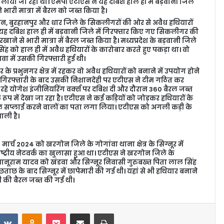
 लाया जा रहा था। एमपी एटीएस ने यह दबिश हाल ही में बड़वानी जिले
ारी मात्रा में बैरल को जब्त किया है।
न, बुरहानपुर और धार जिले के सिकलीगरों की ओर से अवैध हथियारों
 यह दबिश हाल ही में बड़वानी जिले में गिरफ्तार किए गए सिकलीगर की
े से भारी मात्रा में बैरल जब्त किया है। मध्यप्रदेश के बड़वानी जिले
िंह को हाल ही में अवैध हथियारों के कारोबार करते हुए पकड़ा था। वो
धवा में उसकी गिरफ्तारी हुई थी।
े प्रभुनगर क्षेत्र में रहकर वो अवैध हथियारों को बनाने में उपयोग होने
था। गिरफ्तारी के बाद उसकी निशानदेही पर एटीएस ने टीम गठित कर
हे योगेश इंजीनियरिंग वर्क्स पर दबिश दी और दौरान 360 बैरल जब्त
 रूप में देखा जा रहा है। एटीएस ने कई कड़ियों को जोड़कर हथियारों के
ल सप्लाई करने वालों का पता लगा लिया। एटीएस को अगली कड़ी के
ाली है।
र्च 2024 को खरगोन जिले के गोगांवा थाना क्षेत्र के सिग्नूर में
राष्ट्रीय नेटवर्क का खुलासा हुआ था। एटीएस ने खरगोन जिले के
 नानूराम यादव को खंडवा और सिग्नूर निवासी गुरुबख्त पिता लाल सिंह
ाछ के बाद सिग्नूर में छापेमारी की गई थी। यहां से भी हथियार बनाने
टी की बैरल जब्त की गई थी।
VKontakte
Odnoklassniki
Pocket
Share via Email
Print