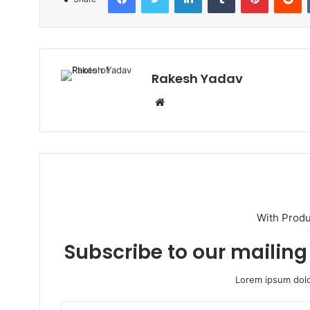
Rakesh Yadav
W
e
b
s
i
t
e
With Prod
Subscribe to our mailing 
Lorem ipsum dolo
E