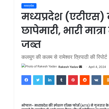
मध्यप्रदेश
मध्यप्रदेश (एटीएस) 
छापेमारी, भारी मात्रा
जब्त
कलयुग की कलम से रामेश्वर त्रिपाठी की रिपोर्ट
Rakesh Yadav
S
April 4, 2024
e
Facebook
Twitter
LinkedIn
Tumblr
Pinterest
Reddit
VKontakte
n
d
a
n
e
भोपाल- मध्यप्रदेश की स्पेशल टॉस्क फोर्स (ATS) ने गुजरात क
m