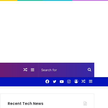
Random
Sidebar
Search
Facebook
Twitter
YouTube
Instagram
Log
Random
Sidebar
Article
for
In
Article
Recent Tech News