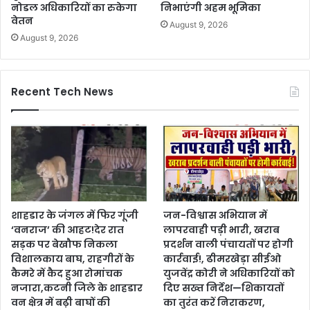
नोडल अधिकारियों का रुकेगा
निभाएंगी अहम भूमिका
वेतन
August 9, 2026
August 9, 2026
Recent Tech News
शाहडार के जंगल में फिर गूंजी
जन-विश्वास अभियान में
‘वनराज’ की आहट!देर रात
लापरवाही पड़ी भारी, खराब
सड़क पर बेखौफ निकला
प्रदर्शन वाली पंचायतों पर होगी
विशालकाय बाघ, राहगीरों के
कार्रवाई!, ढीमरखेड़ा सीईओ
कैमरे में कैद हुआ रोमांचक
युजवेंद्र कोरी ने अधिकारियों को
नजारा,कटनी जिले के शाहडार
दिए सख्त निर्देश—शिकायतों
वन क्षेत्र में बढ़ी बाघों की
का तुरंत करें निराकरण,