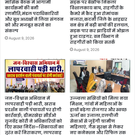
मासिक बैठक में आगामी
सड़क पर बेखौफ निकला
कार्यक्रमों की बनी
विशालकाय बाघ, राहगीरों के
रणनीति,मंडल पदाधिकारियों
कैमरे में कैद हुआ रोमांचक
और बूथ अध्यक्षों ने लिया संगठन
नजारा,कटनी जिले के शाहडार
को और मजबूत करने का
वन क्षेत्र में बढ़ी बाघों की हलचल,
संकल्प
सड़क पार कर झाड़ियों में ओझल
हुआ टाइगर; वन विभाग ने
August 9, 2026
राहगीरों को किया सतर्क
August 9, 2026
जन-विश्वास अभियान में
उज्ज्वला सखियों को मिला नया
लापरवाही पड़ी भारी, खराब
मिशन, गांवों में महिलाओं के
प्रदर्शन वाली पंचायतों पर होगी
हाथों बढ़ेगा रोजगार और स्वच्छ
कार्रवाई!, ढीमरखेड़ा सीईओ
ऊर्जा का उजाला,एलपीजी
युजवेंद्र कोरी ने अधिकारियों को
सेवाओं से जुड़ेंगी ग्रामीण
दिए सख्त निर्देश—शिकायतों का
महिलाएं, गैस सुरक्षा से लेकर
तुरंत करें निराकरण, लापरवाह
नए कनेक्शन और रिफिल तक