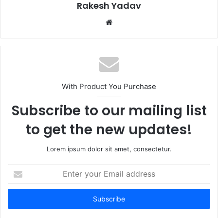
Rakesh Yadav
W
e
b
s
i
t
With Product You Purchase
e
Subscribe to our mailing list
to get the new updates!
Lorem ipsum dolor sit amet, consectetur.
E
n
t
e
r