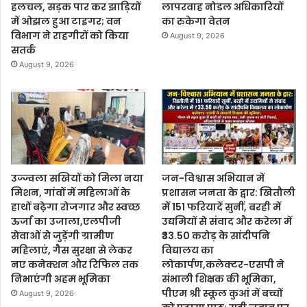
हलचल, सड़क पार कर झाड़ियों
लापरवाह नोडल अधिकारियों
में ओझल हुआ टाइगर; वन
का रुकेगा वेतन
विभाग ने राहगीरों को किया
August 9, 2026
सतर्क
August 9, 2026
उज्ज्वला सखियों को मिला नया
जन-विश्वास अभियान में
मिशन, गांवों में महिलाओं के
प्रशासन जनता के द्वार: खितौली
हाथों बढ़ेगा रोजगार और स्वच्छ
में 151 फरियादें सुनीं, बरही में
ऊर्जा का उजाला,एलपीजी
उद्यमियों से संवाद और करेला में
सेवाओं से जुड़ेंगी ग्रामीण
₹33.50 करोड़ के सांदीपनि
महिलाएं, गैस सुरक्षा से लेकर
विद्यालय का
नए कनेक्शन और रिफिल तक
लोकार्पण,कलेक्टर-एसपी ने
निभाएंगी अहम भूमिका
संभाली शिक्षक की भूमिका,
पीएम श्री स्कूल कुआं में बच्चों
August 9, 2026