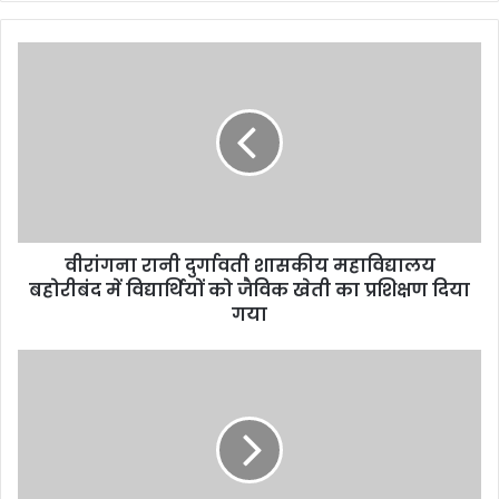
y
o
u
r
E
m
a
i
l
a
d
d
वीरांगना रानी दुर्गावती शासकीय महाविद्यालय
r
बहोरीबंद में विद्यार्थियों को जैविक खेती का प्रशिक्षण दिया
e
गया
s
s