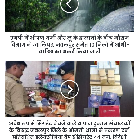
a
i
l
a
d
d
एमपी में भीषण गर्मी और लू के हालातों के बीच मौसम
r
विभाग ने ग्वालियर, जबलपुर समेत 10 जिलों में आंधी-
e
बारिश का अलर्ट किया जारी
s
s
अवैध रूप से सिगरेट बेचने वाले 4 पान दुकान संचालकों
के विरूद्ध जबलपुर जिले के ओमती थाना में प्रकरण दर्ज,
प्रतिबंधित इलेक्ट्रोनिक वेप ई सिगरेट 44 नग, विदेशी