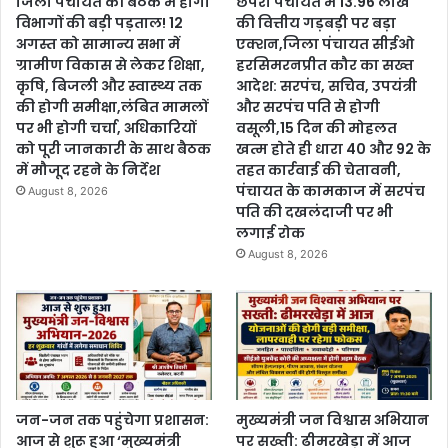
जिला पंचायत की बैठक में होगी
छपरा पंचायत में 13.96 लाख
विभागों की बड़ी पड़ताल! 12
की वित्तीय गड़बड़ी पर बड़ा
अगस्त को सामान्य सभा में
एक्शन,जिला पंचायत सीईओ
ग्रामीण विकास से लेकर शिक्षा,
हरसिमरनप्रीत कौर का सख्त
कृषि, बिजली और स्वास्थ्य तक
आदेश: सरपंच, सचिव, उपयंत्री
की होगी समीक्षा,लंबित मामलों
और सरपंच पति से होगी
पर भी होगी चर्चा, अधिकारियों
वसूली,15 दिन की मोहलत
को पूरी जानकारी के साथ बैठक
खत्म होते ही धारा 40 और 92 के
में मौजूद रहने के निर्देश
तहत कार्रवाई की चेतावनी,
पंचायत के कामकाज में सरपंच
August 8, 2026
पति की दखलंदाजी पर भी
लगाई रोक
August 8, 2026
जन-जन तक पहुंचेगा प्रशासन:
मुख्यमंत्री जन विश्वास अभियान
आज से शुरू हुआ ‘मुख्यमंत्री
पर सख्ती: ढीमरखेड़ा में आज