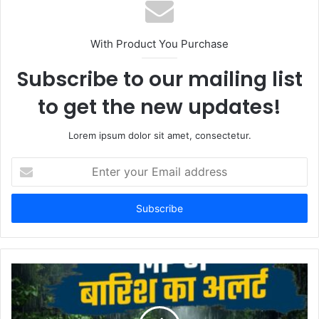
s
i
t
With Product You Purchase
e
Subscribe to our mailing list
to get the new updates!
Lorem ipsum dolor sit amet, consectetur.
E
n
t
e
r
y
o
u
r
E
m