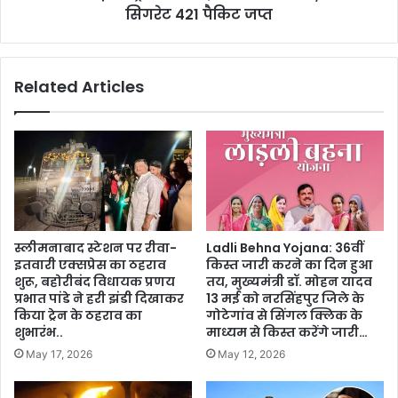
सिगरेट 421 पैकिट जप्त
Related Articles
स्लीमनाबाद स्टेशन पर रीवा-
Ladli Behna Yojana: 36वीं
इतवारी एक्सप्रेस का ठहराव
किस्त जारी करने का दिन हुआ
शुरू, बहोरीबंद विधायक प्रणय
तय, मुख्यमंत्री डॉ. मोहन यादव
प्रभात पांडे ने हरी झंडी दिखाकर
13 मई को नरसिंहपुर जिले के
किया ट्रेन के ठहराव का
गोटेगांव से सिंगल क्लिक के
शुभारंभ..
माध्यम से किस्त करेंगे जारी…
May 17, 2026
May 12, 2026