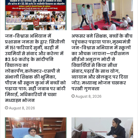
जन-विश्वास अभियान में
अफसर बने शिक्षक, बच्चों के बीच
प्रशासन जनता के द्वार: खितौली
पहुंचकर पढ़ाया पाठ!,मुख्यमंत्री
में 151 फरियादें सुनीं, बरही में
जन-विश्वास अभियान में स्कूलों
उद्यमियों से संवाद और करेला में
का औचक जायजा—एडीशनल
₹33.50 करोड़ के सांदीपनि
सीईओ अनुराग मोदी ने
विद्यालय का
विद्यार्थियों से किया सीधा
लोकार्पण,कलेक्टर-एसपी ने
संवाद,पढ़ाई के साथ योग,
संभाली शिक्षक की भूमिका,
व्यायाम और खेलकूद पर दिया
पीएम श्री स्कूल कुआं में बच्चों को
जोर; मध्यान्ह भोजन चखकर
पढ़ाया पाठ; सही जवाब पर बांटी
परखी गुणवत्ता
मिठाई, अधिकारियों ने चखा
August 8, 2026
मध्याह्न भोजन
August 8, 2026