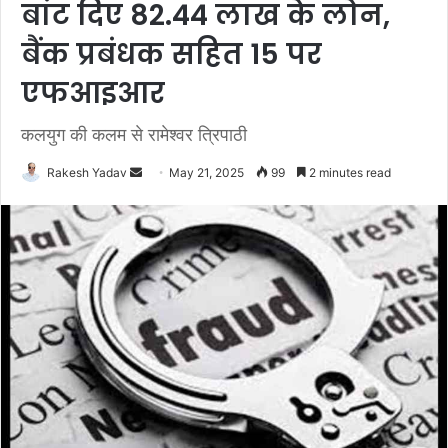
बांट दिए 82.44 लाख के लोन,
बैंक प्रबंधक सहित 15 पर
एफआइआर
कलयुग की कलम से रामेश्वर त्रिपाठी
Rakesh Yadav
S
May 21, 2025
99
2 minutes read
e
n
d
a
n
e
m
a
i
l