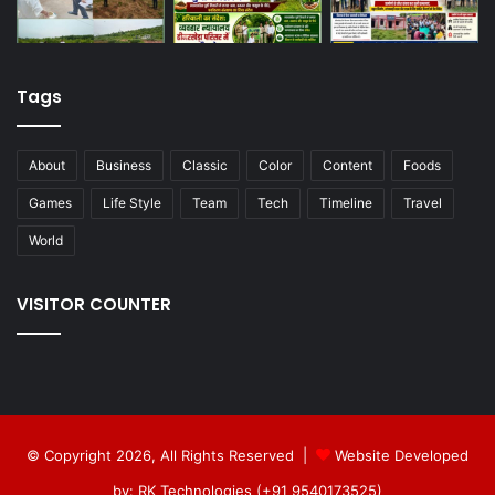
Tags
About
Business
Classic
Color
Content
Foods
Games
Life Style
Team
Tech
Timeline
Travel
World
VISITOR COUNTER
© Copyright 2026, All Rights Reserved |
Website Developed
by: RK Technologies (+91 9540173525)