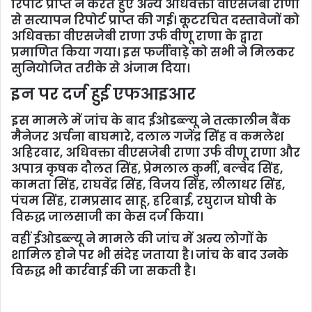
रिपोर्ट प्राप्त न करते हुए अन्य अधिवक्ता वीएसजेबी राणा
से सत्यापन रिपोर्ट प्राप्त की गई। कूटरचित दस्तावेजों को
अधिवक्ता वीएसजेबी राणा उर्फ वीणू राणा के द्वारा
प्रमाणित किया गया। इस फर्जीवाड़े को सभी ने मिलकर
सुनियोजित तरीके से अंजाम दिया।
इन पर दर्ज हुई एफआइआर
इस मामले में जांच के बाद ईओडब्ल्यू ने तत्कालीन बैंक
मैनेजर अर्चना बाघमारे, दलाल गजेंद्र सिंह व कमलेश
अहिरवार, अधिवक्ता वीएसजेबी राणा उर्फ वीणू राणा और
अपात्र कृषक दौलत सिंह, प्रेमलाल कुर्मी, बल्वेद सिंह,
कामता सिंह, राघवेंद्र सिंह, विजय सिंह, लीलाधर सिंह,
पंचम सिंह, रामप्रसाद साहू, हरिबाई, रघुराज घोषी के
विरुद्ध जालसाजी का केस दर्ज किया।
वहीं ईओडब्ल्यू ने मामले की जांच में अन्य लोगों के
शामिल होने पर भी संदेह जताया है। जांच के बाद उनके
विरुद्ध भी कार्रवाई की जा सकती है।