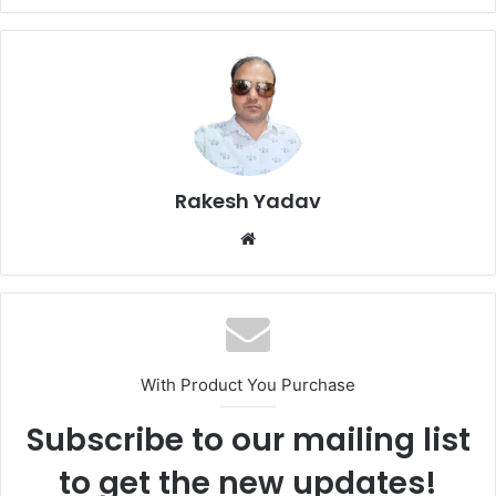
Rakesh Yadav
W
e
b
s
i
t
With Product You Purchase
e
Subscribe to our mailing list
to get the new updates!