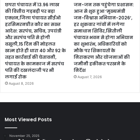
छपरा पंचायत में 13.96 लाख
जन-जन तक पहुंचेगा प्रशासन:
की वित्तीय गड़बड़ी पर बड़ा
आज से शुरू हुआ ‘मुख्यमंत्री
एक्शन,जिला पंचायत सीईओ
जन-विश्वास अभियान-2026’,
हरसिमरनप्रीत कौर का सख्त
हर शुक्रवार गांवों में लगेगा
आदेश: सरपंच, सचिव, उपयंत्री
समाधान शिविर,खितौली
और सरपंच पति से होगी
पंचायत भवन से होगा अभियान
वसूली,15 दिन की मोहलत
का शुभारंभ, अधिकारियों को
खत्म होते ही धारा 40 और 92 के
मौके पर शिकायतों के
तहत कार्रवाई की चेतावनी,
निराकरण और योजनाओं की
पंचायत के कामकाज में सरपंच
जमीनी हकीकत परखने के
पति की दखलंदाजी पर भी
निर्देश
लगाई रोक
August 7, 2026
August 8, 2026
Most Viewed Posts
November 25, 2025