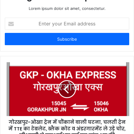
Lorem ipsum dolor sit amet, consectetur.
E
n
t
e
r
y
o
u
r
E
m
a
i
l
a
d
d
गोरखपुर-ओखा ट्रेन में चौंकाने वाली घटना, चलती ट्रेन
r
में TTE का टेबलेट, ब्लैक कोट व अंडरगारमेंट ले उड़े चोर,
e