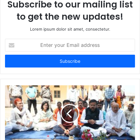
Subscribe to our mailing list
to get the new updates!
Lorem ipsum dolor sit amet, consectetur.
E
n
t
e
r
y
o
u
r
E
m
a
i
l
a