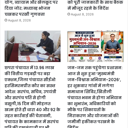
योग, व्यायाम और खेलकूद पर
को पूरी जानकारी के साथ बैठक
दिया जोर; मध्यान्ह भोजन
में मौजूद रहने के निर्देश
चखकर परखी गुणवत्ता
August 8, 2026
August 8, 2026
छपरा पंचायत में 13.96 लाख
जन-जन तक पहुंचेगा प्रशासन:
की वित्तीय गड़बड़ी पर बड़ा
आज से शुरू हुआ ‘मुख्यमंत्री
एक्शन,जिला पंचायत सीईओ
जन-विश्वास अभियान-2026’,
हरसिमरनप्रीत कौर का सख्त
हर शुक्रवार गांवों में लगेगा
आदेश: सरपंच, सचिव, उपयंत्री
समाधान शिविर,खितौली
और सरपंच पति से होगी
पंचायत भवन से होगा अभियान
वसूली,15 दिन की मोहलत
का शुभारंभ, अधिकारियों को
खत्म होते ही धारा 40 और 92 के
मौके पर शिकायतों के
तहत कार्रवाई की चेतावनी,
निराकरण और योजनाओं की
पंचायत के कामकाज में सरपंच
जमीनी हकीकत परखने के
पति की दखलंदाजी पर भी
निर्देश