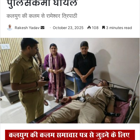
पुलिसकर्मी घायल
कलयुग की कलम से रामेश्वर त्रिपाठी
Rakesh Yadav
S
October 23, 2025
108
3 minutes read
e
n
d
a
n
e
m
a
i
l