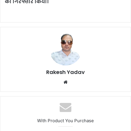
को गिरफ्तार किया।
Rakesh Yadav
W
e
b
s
i
t
With Product You Purchase
e