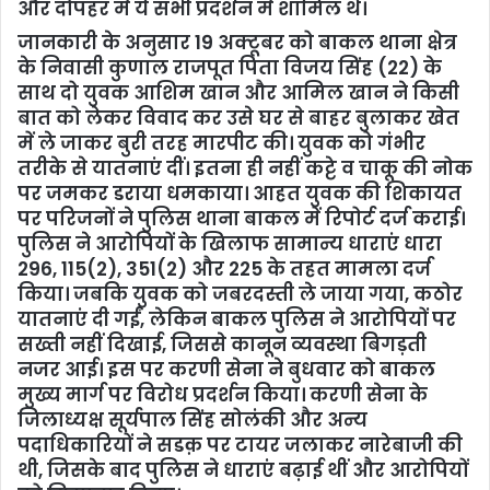
और दोपहर में ये सभी प्रदर्शन में शामिल थे।
जानकारी के अनुसार 19 अक्टूबर को बाकल थाना क्षेत्र
के निवासी कुणाल राजपूत पिता विजय सिंह (22) के
साथ दो युवक आशिम खान और आमिल खान ने किसी
बात को लेकर विवाद कर उसे घर से बाहर बुलाकर खेत
में ले जाकर बुरी तरह मारपीट की। युवक को गंभीर
तरीके से यातनाएं दीं। इतना ही नहीं कट्टे व चाकू की नोक
पर जमकर डराया धमकाया। आहत युवक की शिकायत
पर परिजनों ने पुलिस थाना बाकल में रिपोर्ट दर्ज कराई।
पुलिस ने आरोपियों के खिलाफ सामान्य धाराएं धारा
296, 115(2), 351(2) और 225 के तहत मामला दर्ज
किया। जबकि युवक को जबरदस्ती ले जाया गया, कठोर
यातनाएं दी गईं, लेकिन बाकल पुलिस ने आरोपियों पर
सख्ती नहीं दिखाई, जिससे कानून व्यवस्था बिगड़ती
नजर आई। इस पर करणी सेना ने बुधवार को बाकल
मुख्य मार्ग पर विरोध प्रदर्शन किया। करणी सेना के
जिलाध्यक्ष सूर्यपाल सिंह सोलंकी और अन्य
पदाधिकारियों ने सडक़ पर टायर जलाकर नारेबाजी की
थी, जिसके बाद पुलिस ने धाराएं बढ़ाई थीं और आरोपियों