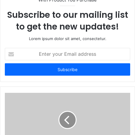
e
Subscribe to our mailing list
to get the new updates!
Lorem ipsum dolor sit amet, consectetur.
E
n
t
e
r
y
o
u
r
E
m
a
i
l