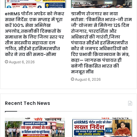
eHRMS पोर्टल अपडेट को लेकर
ग्रामीण रोजगार का नया
सख्त निर्देश: एक सप्ताह में पूरा
भरोसा: ‘विकसित भारत-जी राम
करें 100% सेवा अभिलेख
जी’ योजना से मिलेगा 125 दिन
अपलोड,तकनीकी दिक्कतों के
रोजगार, पारदर्शिता और
समाधान के लिए जिला स्तर पर
अधिकारों की गारंटी,जिला
तीन सदस्यीय सहायता दल
पंचायत सीईओ हरसिमरनप्रीत
गठित, सीईओ हरसिमरनप्रीत
कौर ने जनपद अधिकारियों को
कौर ने तय की समय-सीमा
दिए प्रभावी क्रियान्वयन के मंत्र,
कहा— जागरूक पंचायत ही
August 6, 2026
बनेगी विकसित भारत की
मजबूत नींव
August 6, 2026
Recent Tech News