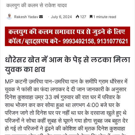
कलयुग की कलम से राकेश यादव
Rakesh Yadav
S
July 6, 2024
127
1 minute read
e
n
d
a
n
धौरेसर खेत में आम के पेड़ से लटका मिला
e
युवक का शव
m
a
MP कटनी उमरिया पान-उमरिया पान के समीपि ग्राम धौरेसर में
i
युवक ने फांसी का फंदा लगाकर दे दी जान जानकारी के अनुसार
l
दिनेश कुशवाहा उम्र 33 वर्ष गुरुवार की रात घर में परिवार के
साथ भोजन कर कर सोया हुआ था लगभग 4:00 बजे घर के
परिजन जागे तो दिनेश घर पर नहीं था घर के दरवाजा खुले हुए थे
परिजनों ने सोचा कहीं सुबह से घूमने गया होगा सुबह जब बहुत देर
हो गई तो परिजनों ने ढूंढने की कोशिश की मृतक दिनेश कुशवाहा