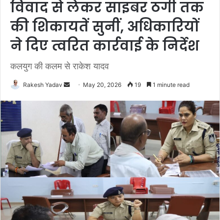
विवाद से लेकर साइबर ठगी तक
की शिकायतें सुनीं, अधिकारियों
ने दिए त्वरित कार्रवाई के निर्देश
कलयुग की कलम से राकेश यादव
Rakesh Yadav
S
May 20, 2026
19
1 minute read
e
n
d
a
n
e
m
a
i
l