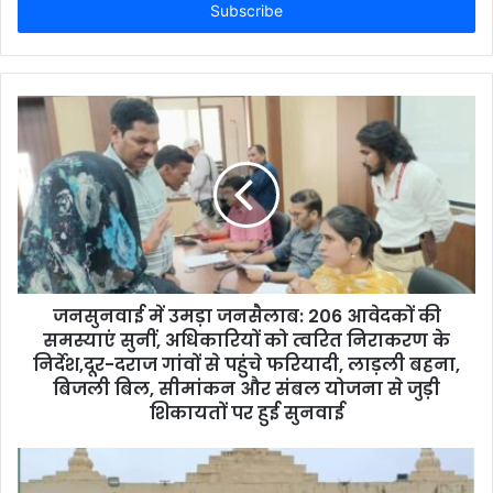
e
r
y
o
u
r
E
m
a
i
l
a
d
d
जनसुनवाई में उमड़ा जनसैलाब: 206 आवेदकों की
r
समस्याएं सुनीं, अधिकारियों को त्वरित निराकरण के
e
निर्देश,दूर-दराज गांवों से पहुंचे फरियादी, लाड़ली बहना,
s
बिजली बिल, सीमांकन और संबल योजना से जुड़ी
s
शिकायतों पर हुई सुनवाई