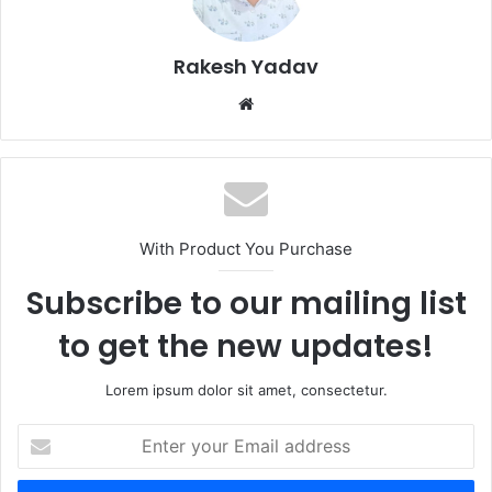
Rakesh Yadav
W
e
b
s
i
t
With Product You Purchase
e
Subscribe to our mailing list
to get the new updates!
Lorem ipsum dolor sit amet, consectetur.
E
n
t