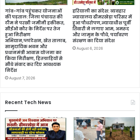
गांव-गांव पहुंचकर योजनाओं
हरियाली का संदेश: व्यवहार
की पड़ताल: जिला पंचायत की
न्यायालय ढीमरखेड़ा परिसर में
टीम ने परखी जमीनी हकीकत,
हुआ पौधरोपण,न्यायाधीश पूर्वी
सीईओ कौर के निर्देश पर तेज
तिवारी ने लगाए आम, अमरूद
हुआ निरीक्षण
और जामुन के पौधे, पर्यावरण
अभियान,प्लांटेशन, खेत तालाब,
संरक्षण का दिया संदेश
सामुदायिक भवन और
August 6, 2026
प्रधानमंत्री आवास योजना का
किया निरीक्षण, हितग्राहियों से
सीधे संवाद कर दिए आवश्यक
निर्देश
August 7, 2026
Recent Tech News