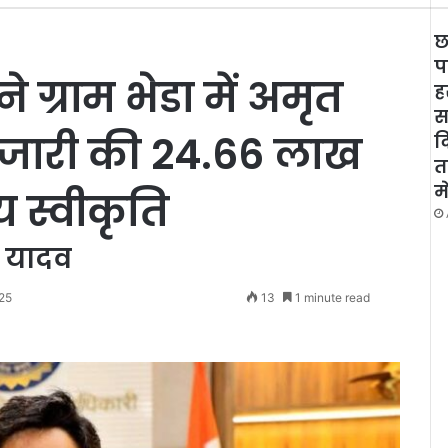
छ
प
े ग्राम भेडा में अमृत
ह
स
ु जारी की 24.66 लाख
द
त
म
 स्वीकृति
 यादव
25
13
1 minute read