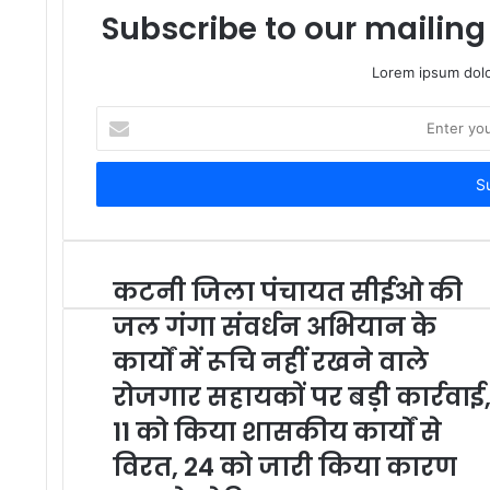
Subscribe to our mailing 
Lorem ipsum dolo
E
n
t
e
r
y
o
u
कटनी जिला पंचायत सीईओ की
r
जल गंगा संवर्धन अभियान के
E
m
कार्यों में रूचि नहीं रखने वाले
a
रोजगार सहायकों पर बड़ी कार्रवाई
i
l
11 को किया शासकीय कार्यों से
a
विरत, 24 को जारी किया कारण
d
d