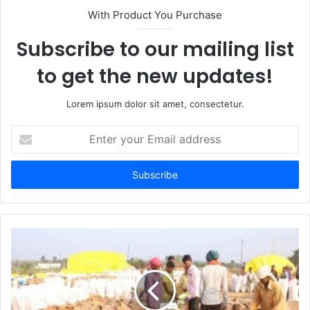
t
With Product You Purchase
e
Subscribe to our mailing list
to get the new updates!
Lorem ipsum dolor sit amet, consectetur.
E
n
t
e
r
y
o
u
r
E
m
a
i