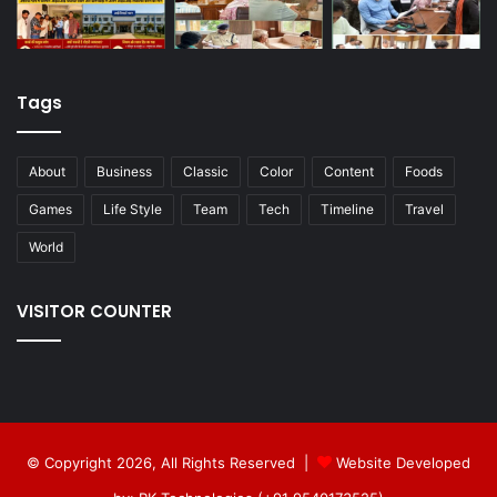
Tags
About
Business
Classic
Color
Content
Foods
Games
Life Style
Team
Tech
Timeline
Travel
World
VISITOR COUNTER
© Copyright 2026, All Rights Reserved |
Website Developed