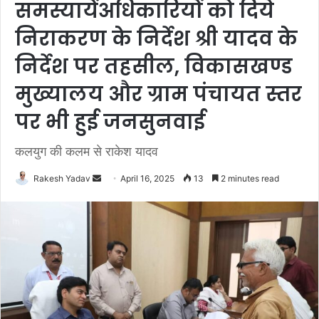
समस्यायेंअधिकारियों को दिये
निराकरण के निर्देश श्री यादव के
निर्देश पर तहसील, विकासखण्ड
मुख्यालय और ग्राम पंचायत स्तर
पर भी हुई जनसुनवाई
कलयुग की कलम से राकेश यादव
Rakesh Yadav
S
April 16, 2025
13
2 minutes read
e
n
d
a
n
e
m
a