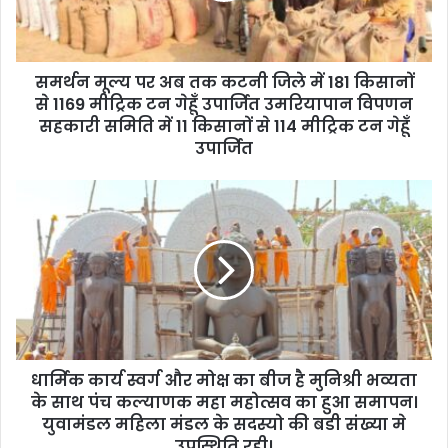
l
a
d
d
समर्थन मूल्य पर अब तक कटनी जिले में 181 किसानों
r
से 1169 मीट्रिक टन गेहूँ उपार्जित उमरियापान विपणन
e
सहकारी समिति में 11 किसानों से 114 मीट्रिक टन गेहूँ
s
उपार्जित
s
धार्मिक कार्य स्वर्ग और मोक्ष का बीज है मुनिश्री भव्यता
के साथ पंच कल्याणक महा महोत्सव का हुआ समापन।
युवामंडल महिला मंडल के सदस्यो की बडी संख्या मे
उपस्थिति रही।