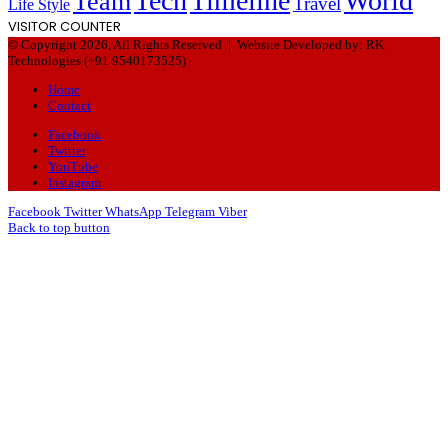
Tech
Timeline
World
Team
Travel
Life Style
VISITOR COUNTER
© Copyright 2026, All Rights Reserved |
Website Developed by: RK
Technologies (+91 9540173525)
Home
Contact
Facebook
Twitter
YouTube
Instagram
Facebook
Twitter
WhatsApp
Telegram
Viber
Back to top button