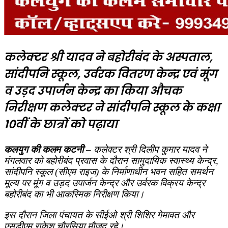
कलेक्‍टर श्री यादव ने बहोरीबंद के अस्‍पताल,
सांदीपनि स्‍कूल, उर्वरक वितरण केन्‍द्र एवं मूंग
व उड़द उपार्जन केन्‍द्र का किया औचक
निरीक्षण
कलेक्‍टर ने सांदीपनि स्‍कूल के कक्षा
10वीं के छात्रों को पढ़ाया
कलयुग की कलम कटनी
– कलेक्‍टर श्री दिलीप कुमार यादव ने
मंगलवार को बहोरीबंद प्रवास के दौरान सामुदायिक स्‍वास्‍थ्‍य केन्‍द्र,
सांदीपनि स्‍कूल (सीएम राइज) के निर्माणाधीन भवन सहित समर्थन
म‍ूल्‍य पर मूंग व उड़द उपार्जन केन्‍द्र और उर्वरक विक्रय केन्‍द्र
बहोरीबंद का भी आकस्मिक निरीक्षण किया।
इस दौरान जिला पंचायत के सीईओ श्री शिशिर गेमावत और
एसडीएम राकेश चौरसिया मौजूद रहे।