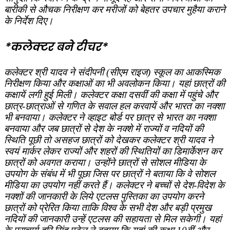
बारीकी से औचक निरीक्षण कर मरीजों को बेहतर उपचार मुहैया कराने
के निर्देश दिए।
*कलेक्‍टर बने टीचर*
कलेक्‍टर श्री यादव ने संदीपनी (सीएम राइज) स्‍कूल का आकस्‍मिक
निरीक्षण किया और कक्षाओं का भी अवलोकन किया। यहां छात्रों की
कक्षायें लगी हुई मिली। कलेक्‍टर कक्षा दसवीं की कक्षा में पहुंचे और
छात्र-छात्राओं से गणित के सवाल हल करवायें और भारत का नक्‍शा
भी बनवाया। कलेक्‍टर ने व्‍हाइट बोर्ड पर छात्र से भारत का नक्‍शा
बनवाया और जब छात्रों से देश के नक्‍शे में राज्‍यों व नदियों की
स्थिति पूछी तो असहज छात्रों को देखकर कलेक्‍टर श्री यादव ने
स्‍वयं मार्कर लेकर राज्‍यों और शहरों की स्थितियों का डिमार्केशन कर
छात्रों को अवगत कराया। उन्‍होंने छात्रों से सोशल मीडिया के
उपयोग के संबंध में भी पूछा जिस पर छात्रों ने बताया कि वे सोशल
मीडिया का उपयोग नहीं करते हैं। कलेक्‍टर ने बच्‍चों से देश-विदेश के
नक्‍शों की जानकारी के लिये एटलस पुस्तिका का उपयोग करने
छात्रों को प्रेरित किया ताकि विश्‍व के सभी देश और बड़ी प्रमुख
नदियों की जानकारी उन्‍हें एटलस की सहायता से मिल सकेगी। यहां