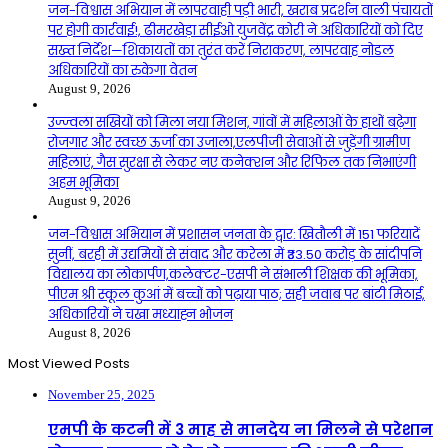
जन-विश्वास अभियान में लापरवाही पड़ी भारी, खराब प्रदर्शन वाली पंचायतों
पर होगी कार्रवाई!, ढीमरखेड़ा सीईओ युजवेंद्र कोरी ने अधिकारियों को दिए
सख्त निर्देश—शिकायतों का तुरंत करें निराकरण, लापरवाह नोडल
अधिकारियों का रुकेगा वेतन
August 9, 2026
उज्ज्वला सखियों को मिला नया मिशन, गांवों में महिलाओं के हाथों बढ़ेगा
रोजगार और स्वच्छ ऊर्जा का उजाला,एलपीजी सेवाओं से जुड़ेंगी ग्रामीण
महिलाएं, गैस सुरक्षा से लेकर नए कनेक्शन और रिफिल तक निभाएंगी
अहम भूमिका
August 9, 2026
जन-विश्वास अभियान में प्रशासन जनता के द्वार: खितौली में 151 फरियादें
सुनीं, बरही में उद्यमियों से संवाद और करेला में ₹33.50 करोड़ के सांदीपनि
विद्यालय का लोकार्पण,कलेक्टर-एसपी ने संभाली शिक्षक की भूमिका,
पीएम श्री स्कूल कुआं में बच्चों को पढ़ाया पाठ; सही जवाब पर बांटी मिठाई,
अधिकारियों ने चखा मध्याह्न भोजन
August 8, 2026
Most Viewed Posts
November 25, 2025
एमपी के कटनी में 3 माह से मानदेय ना मिलने से परेशान