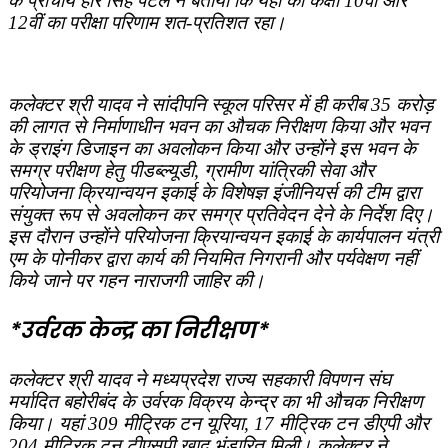
के प्राचार्य हरि सिंह पटेल ने बताया कि यहां की कक्षा 10वीं और
12वीं का परीक्षा परिणाम शत-प्रतिशत रहा।
कलेक्‍टर श्री यादव ने सांदीपनि स्‍कूल परिसर में ही करीब 35 करोड़
की लागत से निर्माणाधीन भवन का औचक निरीक्षण किया और भवन
के ड्राइंग डिजाइन का अवलोकन किया और उन्‍होंने इस भवन के
समग्र परीक्षण हेतु पीडब्‍ल्‍यूडी, ग्रामीण यांत्रिकी सेवा और
परियोजना क्रियान्‍वयन इकाई के विशेषज्ञ इंजीनियर्स की टीम द्वारा
संयुक्‍त रूप से अवलोकन कर समग्र प्रतिवेदन देने के निर्देश दिए।
इस दौरान उन्‍होंने परियोजना क्रियान्‍वयन इकाई के कार्यपालन यंत्री
एम के पोनीकर द्वारा कार्य की नियमित निगरानी और पर्यवेक्षण नहीं
किये जाने पर गहन नाराजगी जाहिर की।
*उर्वरक केन्‍द्र का निरीक्षण*
कलेक्‍टर श्री यादव ने मध्‍यप्रदेश राज्य सहकारी विपणन संघ
मर्यादित बहोरीबंद के उर्वरक विक्रय केन्‍द्र का भी औचक निरीक्षण
किया। यहां 309 मीट्रिक टन यूरिया, 17 मीट्रिक टन डीएपी और
204 मीट्रिक टन टीएसपी खाद भंडारित मिली। कलेक्‍टर ने