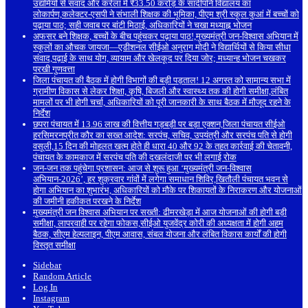
उद्यमियों से संवाद और करेला में ₹33.50 करोड़ के सांदीपनि विद्यालय का
लोकार्पण,कलेक्टर-एसपी ने संभाली शिक्षक की भूमिका, पीएम श्री स्कूल कुआं में बच्चों को
पढ़ाया पाठ; सही जवाब पर बांटी मिठाई, अधिकारियों ने चखा मध्याह्न भोजन
अफसर बने शिक्षक, बच्चों के बीच पहुंचकर पढ़ाया पाठ!,मुख्यमंत्री जन-विश्वास अभियान में
स्कूलों का औचक जायजा—एडीशनल सीईओ अनुराग मोदी ने विद्यार्थियों से किया सीधा
संवाद,पढ़ाई के साथ योग, व्यायाम और खेलकूद पर दिया जोर; मध्यान्ह भोजन चखकर
परखी गुणवत्ता
जिला पंचायत की बैठक में होगी विभागों की बड़ी पड़ताल! 12 अगस्त को सामान्य सभा में
ग्रामीण विकास से लेकर शिक्षा, कृषि, बिजली और स्वास्थ्य तक की होगी समीक्षा,लंबित
मामलों पर भी होगी चर्चा, अधिकारियों को पूरी जानकारी के साथ बैठक में मौजूद रहने के
निर्देश
छपरा पंचायत में 13.96 लाख की वित्तीय गड़बड़ी पर बड़ा एक्शन,जिला पंचायत सीईओ
हरसिमरनप्रीत कौर का सख्त आदेश: सरपंच, सचिव, उपयंत्री और सरपंच पति से होगी
वसूली,15 दिन की मोहलत खत्म होते ही धारा 40 और 92 के तहत कार्रवाई की चेतावनी,
पंचायत के कामकाज में सरपंच पति की दखलंदाजी पर भी लगाई रोक
जन-जन तक पहुंचेगा प्रशासन: आज से शुरू हुआ ‘मुख्यमंत्री जन-विश्वास
अभियान-2026’, हर शुक्रवार गांवों में लगेगा समाधान शिविर,खितौली पंचायत भवन से
होगा अभियान का शुभारंभ, अधिकारियों को मौके पर शिकायतों के निराकरण और योजनाओं
की जमीनी हकीकत परखने के निर्देश
मुख्यमंत्री जन विश्वास अभियान पर सख्ती: ढीमरखेड़ा में आज योजनाओं की होगी बड़ी
समीक्षा, लापरवाही पर रहेगा फोकस,सीईओ युजवेंद्र कोरी की अध्यक्षता में होगी अहम
बैठक, सीएम हेल्पलाइन, पीएम आवास, संबल योजना और लंबित विकास कार्यों की होगी
विस्तृत समीक्षा
Sidebar
Random Article
Log In
Instagram