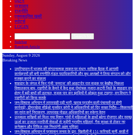
पर्यटन
प्रशासन
राजनीति
एक्सक्लूसिव खबरें
स्पोर्ट्स
LOGIN
Search for
Sidebar
Random Article
Sunday, August 9 2026
Breaking News
उमरियापान में भाजपा की संगठनात्मक ताकत पर मंथन, मासिक बैठक में आगामी
कार्यक्रमों की बनी रणनीति,मंडल पदाधिकारियों और बूथ अध्यक्षों ने लिया संगठन को और
मजबूत करने का संकल्प
शाहडार के जंगल में फिर गूंजी ‘वनराज’ की आहट!देर रात सड़क पर बेखौफ निकला
विशालकाय बाघ, राहगीरों के कैमरे में कैद हुआ रोमांचक नजारा,कटनी जिले के शाहडार वन
क्षेत्र में बढ़ी बाघों की हलचल, सड़क पार कर झाड़ियों में ओझल हुआ टाइगर; वन विभाग ने
राहगीरों को किया सतर्क
जन-विश्वास अभियान में लापरवाही पड़ी भारी, खराब प्रदर्शन वाली पंचायतों पर होगी
कार्रवाई!, ढीमरखेड़ा सीईओ युजवेंद्र कोरी ने अधिकारियों को दिए सख्त निर्देश—शिकायतों
का तुरंत करें निराकरण, लापरवाह नोडल अधिकारियों का रुकेगा वेतन
उज्ज्वला सखियों को मिला नया मिशन, गांवों में महिलाओं के हाथों बढ़ेगा रोजगार और स्वच्छ
ऊर्जा का उजाला,एलपीजी सेवाओं से जुड़ेंगी ग्रामीण महिलाएं, गैस सुरक्षा से लेकर नए
कनेक्शन और रिफिल तक निभाएंगी अहम भूमिका
जन-विश्वास अभियान में प्रशासन जनता के द्वार: खितौली में 151 फरियादें सुनीं, बरही में