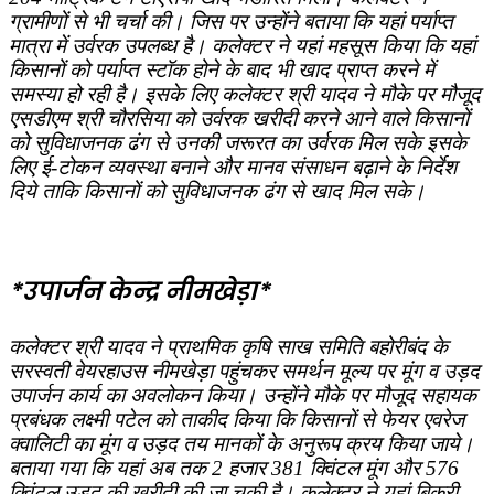
ग्रामीणों से भी चर्चा की। जिस पर उन्‍होंने बताया कि यहां पर्याप्‍त
मात्रा में उर्वरक उपलब्‍ध है। कलेक्‍टर ने यहां महसूस किया कि यहां
किसानों को पर्याप्‍त स्टॉक होने के बाद भी खाद प्राप्‍त करने में
समस्‍या हो रही है। इसके लिए कलेक्‍टर श्री यादव ने मौके पर मौजूद
एसडीएम श्री चौरसिया को उर्वरक खरीदी करने आने वाले किसानों
को सुविधाजनक ढंग से उनकी जरूरत का उर्वरक मिल सके इसके
लिए ई-टोकन व्‍यवस्‍था बनाने और मानव संसाधन बढ़ाने के निर्देश
दिये ताकि किसानों को सुविधाजनक ढंग से खाद मिल सके।
*उपार्जन केन्‍द्र नीमखेड़ा*
कलेक्‍टर श्री यादव ने प्राथमिक कृषि साख समिति बहोरीबंद के
सरस्‍वती वेयरहाउस नीमखेड़ा पहुंचकर समर्थन मूल्‍य पर मूंग व उड़द
उपार्जन कार्य का अवलोकन किया। उन्होंने मौके पर मौजूद सहायक
प्रबंधक लक्ष्‍मी पटेल को ताकीद किया कि किसानों से फेयर एवरेज
क्वालिटी का मूंग व उड़द तय मानकों के अनुरूप क्रय किया जाये।
बताया गया कि यहां अब तक 2 हजार 381 क्विंटल मूंग और 576
क्विंटल उड़द की खरीदी की जा चुकी है। कलेक्‍टर ने यहां बिक्री