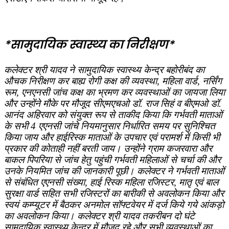
*सामुदायिक स्‍वास्‍थ्‍य का निरीक्षण*
कलेक्‍टर श्री यादव ने सामुदायिक स्‍वास्‍थ्‍य केन्‍द्र बहोरीबंद का
औचक निरीक्षण कर बाह्य रोगी कक्ष की व्‍यवस्‍था, महिला वार्ड, नर्सिंग
रूम, एनएनसी जांच कक्ष का भ्रमण कर व्‍यवस्‍थाओं का जायजा लिया
और उन्‍होंने मौके पर मौजूद सीएमएचओ डॉ. राज सिहं व बीएमओ डॉ.
आनंद अहिरवार को संयुक्‍त रूप से ताकीद किया कि गर्भवती माताओं
के सभी 4 एएनसी जांचे नियमानुसार निर्धारित समय पर सुनिश्चित
किया जाय और हाईरिस्‍क माताओं के उपचार एवं परामर्श में किसी भी
प्रकार की कोताही नहीं बरती जाय। उन्‍होंने ग्राम कजरवारा और
बाकल पिपरिया से जांच हेतु पहुंची गर्भवती महिलाओं से चर्चा की और
उनके नियमित जांच की जानकारी पूछी। कलेक्‍टर ने गर्भवती माताओं
से संबंधित एएनसी संख्‍या, हाई रिस्‍क महिला रजिस्‍टर, मातृ एवं बाल
सुरक्षा वार्ड सहित सभी रजिस्‍टरों का बारीकी से अवलोकन किया और
स्‍वयं कम्‍प्‍यूटर में बैठकर अनमोल सॉफ्टवेयर में दर्ज किये गये आंकड़ो
का अवलोकन किया। कलेक्‍टर श्री यादव तकरीबन दो घंटे
सामुदायिक स्‍वास्‍थ्‍य केन्‍द्र में मौजूद रहे और सभी व्‍यवस्‍थाओं का