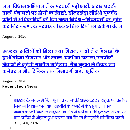
जन-विश्वास अभियान में लापरवाही पड़ी भारी, खराब प्रदर्शन
वाली पंचायतों पर होगी कार्रवाई!, ढीमरखेड़ा सीईओ युजवेंद्र
कोरी ने अधिकारियों को दिए सख्त निर्देश—शिकायतों का तुरंत
करें निराकरण, लापरवाह नोडल अधिकारियों का रुकेगा वेतन
August 9, 2026
उज्ज्वला सखियों को मिला नया मिशन, गांवों में महिलाओं के
हाथों बढ़ेगा रोजगार और स्वच्छ ऊर्जा का उजाला,एलपीजी
सेवाओं से जुड़ेंगी ग्रामीण महिलाएं, गैस सुरक्षा से लेकर नए
कनेक्शन और रिफिल तक निभाएंगी अहम भूमिका
August 9, 2026
Recent Tech News
शाहडार के जंगल में फिर गूंजी ‘वनराज’ की आहट!देर रात सड़क पर बेखौफ
निकला विशालकाय बाघ, राहगीरों के कैमरे में कैद हुआ रोमांचक
नजारा,कटनी जिले के शाहडार वन क्षेत्र में बढ़ी बाघों की हलचल, सड़क पार
कर झाड़ियों में ओझल हुआ टाइगर; वन विभाग ने राहगीरों को किया सतर्क
August 9, 2026