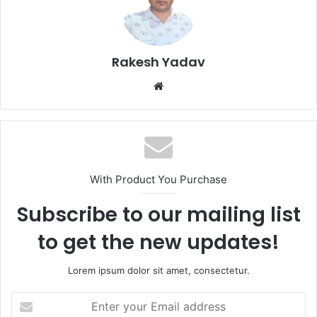
Rakesh Yadav
W
e
b
s
i
t
With Product You Purchase
e
Subscribe to our mailing list
to get the new updates!
Lorem ipsum dolor sit amet, consectetur.
E
n