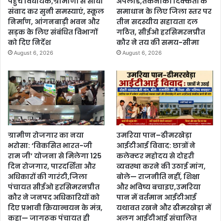
पहुंचे विधायक,ग्रामीणों से सीधा
अपलोड,तकनीकी दिक्कतों के
संवाद कर सुनी समस्याएं, स्कूल
समाधान के लिए जिला स्तर पर
निर्माण, आंगनबाड़ी भवन और
तीन सदस्यीय सहायता दल
सड़क के लिए संबंधित विभागों
गठित, सीईओ हरसिमरनप्रीत
को दिए निर्देश
कौर ने तय की समय-सीमा
August 6, 2026
August 6, 2026
ग्रामीण रोजगार का नया
उमरिया पान–ढीमरखेड़ा
भरोसा: ‘विकसित भारत-जी
आईटीआई विवाद: छात्रों ने
राम जी’ योजना से मिलेगा 125
कलेक्टर महोदय से दोहरी
दिन रोजगार, पारदर्शिता और
व्यवस्था करने की उठाई मांग,
अधिकारों की गारंटी,जिला
बोले— राजनीति नहीं, शिक्षा
पंचायत सीईओ हरसिमरनप्रीत
और भविष्य बचाइए,उमरिया
कौर ने जनपद अधिकारियों को
पान में वर्तमान आईटीआई
दिए प्रभावी क्रियान्वयन के मंत्र,
यथावत रखने और ढीमरखेड़ा में
कहा— जागरूक पंचायत ही
अलग आईटीआई संचालित