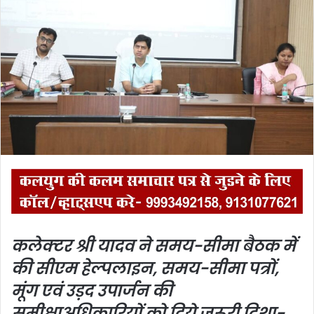
a
n
e
m
a
i
l
कलेक्‍टर श्री यादव ने समय-सीमा बैठक में
की सीएम हेल्पलाइन, समय-सीमा पत्रों,
मूंग एवं उड़द उपार्जन की
समीक्षा
अधिकारियों को दिये जरूरी दिशा-