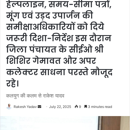
हेल्पलाइन, समय-सीमा पत्रों,
मूंग एवं उड़द उपार्जन की
समीक्षाअधिकारियों को दिये
जरूरी दिशा-निर्देश इस दौरान
जिला पंचायत के सीईओ श्री
शिशिर गेमावत और अपर
कलेक्‍टर साधना परस्‍ते मौजूद
रहे।
कलयुग की कलम से राकेश यादव
Rakesh Yadav
S
July 22, 2025
9
3 minutes read
e
n
d