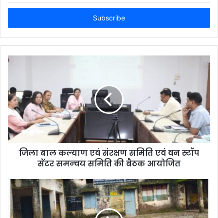
t
e
r
y
o
u
r
E
m
a
i
l
a
d
d
जिला बाल कल्याण एवं संरक्षण समिति एवं वन स्‍टॉप
r
सेंटर समन्‍वय समिति की बैठक आयोजित
e
s
s