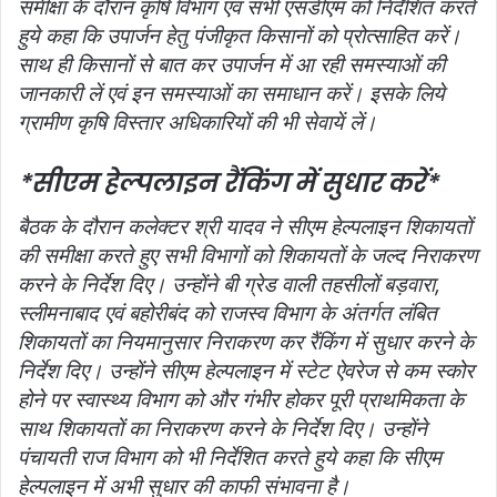
समीक्षा के दौरान कृषि विभाग एवं सभी एसडीएम को निर्देशित करते
हुये कहा कि उपार्जन हेतु पंजीकृत किसानों को प्रोत्‍साहित करें।
साथ ही किसानों से बात कर उपार्जन में आ रही समस्‍याओं की
जानकारी लें एवं इन समस्‍याओं का समाधान करें। इसके लिये
ग्रामीण कृषि विस्‍तार अधिकारियों की भी सेवायें लें।
*सीएम हेल्‍पलाइन रैंकिंग में सुधार करें*
बैठक के दौरान कलेक्‍टर श्री यादव ने सीएम हेल्‍पलाइन शिकायतों
की समीक्षा करते हुए सभी विभागों को शिकायतों के जल्‍द निराकरण
करने के निर्देश दिए। उन्‍होंने बी ग्रेड वाली तहसीलों बड़वारा,
स्‍लीमनाबाद एवं बहोरीबंद को राजस्‍व विभाग के अंतर्गत लंबित
शिकायतों का नियमानुसार निराकरण कर रैंकिंग में सुधार करने के
निर्देश दिए। उन्‍होंने सीएम हेल्‍पलाइन में स्‍टेट ऐवरेज से कम स्‍कोर
होने पर स्‍वास्‍थ्‍य विभाग को और गंभीर होकर पूरी प्राथमिकता के
साथ शिकायतों का निराकरण करने के निर्देश दिए। उन्‍होंने
पंचायती राज विभाग को भी निर्देशित करते हुये कहा कि सीएम
हेल्‍पलाइन में अभी सुधार की काफी संभावना है।