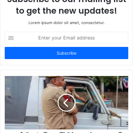
to get the new updates!
Lorem ipsum dolor sit amet, consectetur.
E
n
t
e
r
y
o
u
r
E
m
a
i
l
a
d