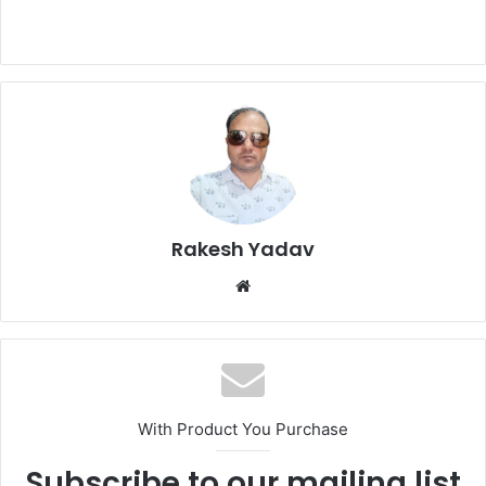
Rakesh Yadav
W
e
b
s
i
t
With Product You Purchase
e
Subscribe to our mailing list