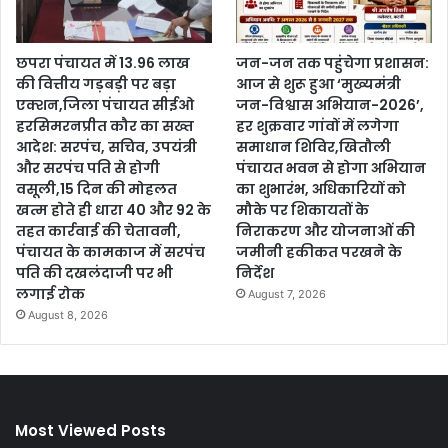
छपरा पंचायत में 13.96 लाख
जन-जन तक पहुंचेगा प्रशासन:
की वित्तीय गड़बड़ी पर बड़ा
आज से शुरू हुआ ‘मुख्यमंत्री
एक्शन,जिला पंचायत सीईओ
जन-विश्वास अभियान-2026’,
हरसिमरनप्रीत कौर का सख्त
हर शुक्रवार गांवों में लगेगा
आदेश: सरपंच, सचिव, उपयंत्री
समाधान शिविर,खितौली
और सरपंच पति से होगी
पंचायत भवन से होगा अभियान
वसूली,15 दिन की मोहलत
का शुभारंभ, अधिकारियों को
खत्म होते ही धारा 40 और 92 के
मौके पर शिकायतों के
तहत कार्रवाई की चेतावनी,
निराकरण और योजनाओं की
पंचायत के कामकाज में सरपंच
जमीनी हकीकत परखने के
पति की दखलंदाजी पर भी
निर्देश
लगाई रोक
August 7, 2026
August 8, 2026
Most Viewed Posts