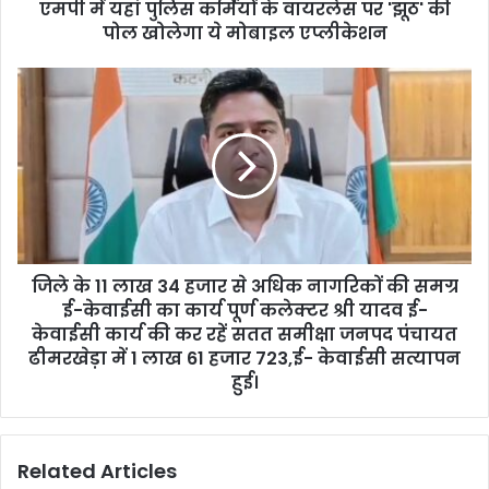
d
एमपी में यहां पुलिस कर्मियों के वायरलेस पर 'झूठ' की
r
पोल खोलेगा ये मोबाइल एप्लीकेशन
e
s
s
जिले के 11 लाख 34 हजार से अधिक नागरिकों की समग्र
ई-केवाईसी का कार्य पूर्ण कलेक्टर श्री यादव ई-
केवाईसी कार्य की कर रहें सतत समीक्षा जनपद पंचायत
ढीमरखेड़ा में 1 लाख 61 हजार 723,ई- केवाईसी सत्यापन
हुई।
Related Articles