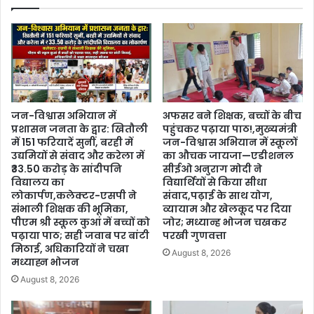
जन-विश्वास अभियान में
अफसर बने शिक्षक, बच्चों के बीच
प्रशासन जनता के द्वार: खितौली
पहुंचकर पढ़ाया पाठ!,मुख्यमंत्री
में 151 फरियादें सुनीं, बरही में
जन-विश्वास अभियान में स्कूलों
उद्यमियों से संवाद और करेला में
का औचक जायजा—एडीशनल
₹33.50 करोड़ के सांदीपनि
सीईओ अनुराग मोदी ने
विद्यालय का
विद्यार्थियों से किया सीधा
लोकार्पण,कलेक्टर-एसपी ने
संवाद,पढ़ाई के साथ योग,
संभाली शिक्षक की भूमिका,
व्यायाम और खेलकूद पर दिया
पीएम श्री स्कूल कुआं में बच्चों को
जोर; मध्यान्ह भोजन चखकर
पढ़ाया पाठ; सही जवाब पर बांटी
परखी गुणवत्ता
मिठाई, अधिकारियों ने चखा
August 8, 2026
मध्याह्न भोजन
August 8, 2026