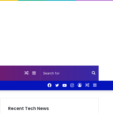
Random
Sidebar
Search
Facebook
Twitter
YouTube
Instagram
Log
Random
Sidebar
Article
for
In
Article
Recent Tech News