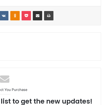
VKontakte
Odnoklassniki
Pocket
Share via Email
Print
uct You Purchase
list to get the new updates!