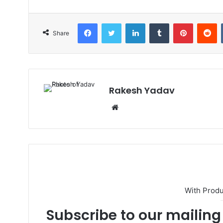
Facebook
Twitter
LinkedIn
Tumblr
Pinterest
Reddit
Share
Rakesh Yadav
W
e
b
s
i
t
e
With Prod
Subscribe to our mailing 