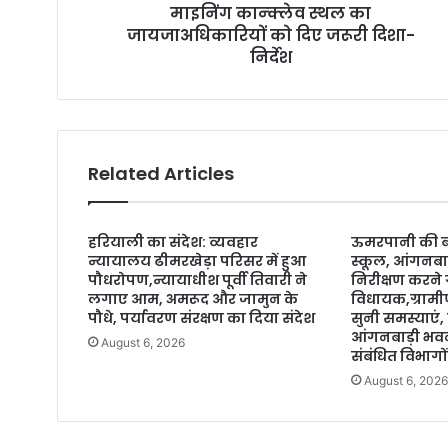
माइनिंग कान्क्लेव स्थल का
s
जायजाअधिकारियों को दिए जरूरी दिशा-
s
निर्देश
Related Articles
हरियाली का संदेश: व्यवहार
ऊमरपानी की बद
न्यायालय ढीमरखेड़ा परिसर में हुआ
स्कूल, आंगनबा
पौधरोपण,न्यायाधीश पूर्वी तिवारी ने
निरीक्षण करने ग
लगाए आम, अमरूद और जामुन के
विधायक,ग्रामीण
पौधे, पर्यावरण संरक्षण का दिया संदेश
सुनी समस्याएं, 
आंगनबाड़ी भव
August 6, 2026
संबंधित विभागों
August 6, 202