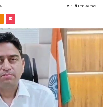
25
7
1 minute read
Odnoklassniki
Pocket