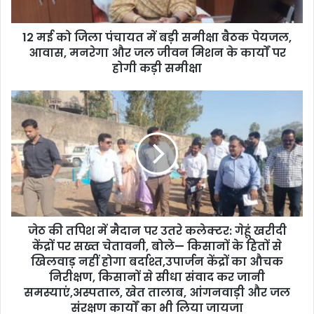
a
d
d
12 मई को जिला पंचायत में बड़ी समीक्षा बैठक पेयजल,
r
आवास, मनरेगा और जल जीवन मिशन के कार्यों पर
e
होगी कड़ी समीक्षा
s
s
जेठ की तपिश में मैदान पर उतरे कलेक्टर: गेहूं खरीदी
केंद्रों पर सख्त चेतावनी, बोले— किसानों के हितों से
खिलवाड़ नहीं होगा बर्दाश्त,उपार्जन केंद्रों का औचक
निरीक्षण, किसानों से सीधा संवाद कर जानी
समस्याएं,अस्पताल, खेत तालाब, आंगनवाड़ी और जल
संरक्षण कार्यों का भी लिया जायजा