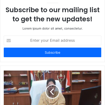
e
Subscribe to our mailing list
to get the new updates!
Lorem ipsum dolor sit amet, consectetur.
E
n
t
e
r
y
o
u
r
E
m
a
i
l