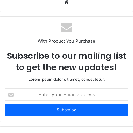
W
e
b
s
i
t
With Product You Purchase
e
Subscribe to our mailing list
to get the new updates!
Lorem ipsum dolor sit amet, consectetur.
E
n
t
e
r
y
o