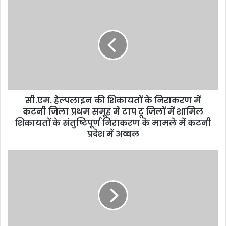
u
r
E
m
a
i
l
a
d
d
सी.एम. हेल्पलाइन की शिकायतों के निराकरण में
r
कटनी जिला प्रथम समूह मे टाप टू जिलों में शामिल
e
शिकायतों के संतुष्टिपूर्ण निराकरण के मामले में कटनी
s
प्रदेश में अव्वल
s