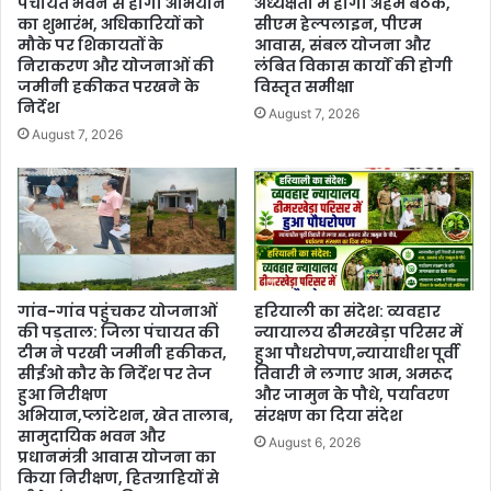
पंचायत भवन से होगा अभियान
अध्यक्षता में होगी अहम बैठक,
का शुभारंभ, अधिकारियों को
सीएम हेल्पलाइन, पीएम
मौके पर शिकायतों के
आवास, संबल योजना और
निराकरण और योजनाओं की
लंबित विकास कार्यों की होगी
जमीनी हकीकत परखने के
विस्तृत समीक्षा
निर्देश
August 7, 2026
August 7, 2026
गांव-गांव पहुंचकर योजनाओं
हरियाली का संदेश: व्यवहार
की पड़ताल: जिला पंचायत की
न्यायालय ढीमरखेड़ा परिसर में
टीम ने परखी जमीनी हकीकत,
हुआ पौधरोपण,न्यायाधीश पूर्वी
सीईओ कौर के निर्देश पर तेज
तिवारी ने लगाए आम, अमरूद
हुआ निरीक्षण
और जामुन के पौधे, पर्यावरण
अभियान,प्लांटेशन, खेत तालाब,
संरक्षण का दिया संदेश
सामुदायिक भवन और
August 6, 2026
प्रधानमंत्री आवास योजना का
किया निरीक्षण, हितग्राहियों से