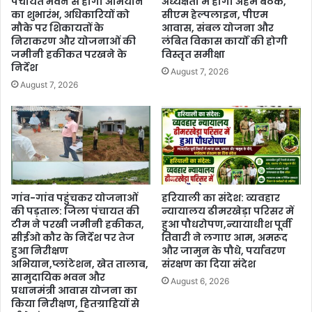
पंचायत भवन से होगा अभियान
अध्यक्षता में होगी अहम बैठक,
का शुभारंभ, अधिकारियों को
सीएम हेल्पलाइन, पीएम
मौके पर शिकायतों के
आवास, संबल योजना और
निराकरण और योजनाओं की
लंबित विकास कार्यों की होगी
जमीनी हकीकत परखने के
विस्तृत समीक्षा
निर्देश
August 7, 2026
August 7, 2026
गांव-गांव पहुंचकर योजनाओं
हरियाली का संदेश: व्यवहार
की पड़ताल: जिला पंचायत की
न्यायालय ढीमरखेड़ा परिसर में
टीम ने परखी जमीनी हकीकत,
हुआ पौधरोपण,न्यायाधीश पूर्वी
सीईओ कौर के निर्देश पर तेज
तिवारी ने लगाए आम, अमरूद
हुआ निरीक्षण
और जामुन के पौधे, पर्यावरण
अभियान,प्लांटेशन, खेत तालाब,
संरक्षण का दिया संदेश
सामुदायिक भवन और
August 6, 2026
प्रधानमंत्री आवास योजना का
किया निरीक्षण, हितग्राहियों से