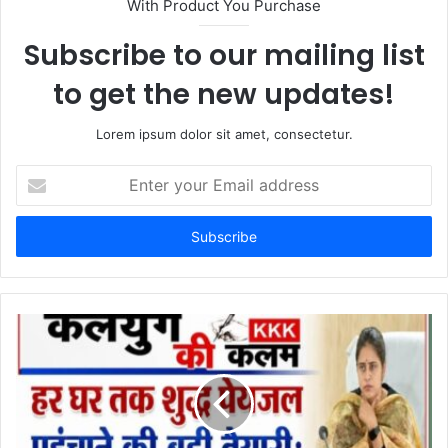
With Product You Purchase
e
Subscribe to our mailing list
to get the new updates!
Lorem ipsum dolor sit amet, consectetur.
E
n
t
e
r
y
o
u
r
E
m
a
i
l