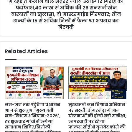
में दहशत फैलाने वाले अंतरराज्यीय उठाईगीर गिरोह का
पर्दाफाश,40 लाख से अधिक की 26 सनसनीखेज
वारदातों का खुलासा, दो मास्टरमाइंड गिरफ्तार; तीन
राज्यों के 15 से अधिक जिलों में फैला था अपराध का
नेटवर्क
Related Articles
जन-जन तक पहुंचेगा प्रशासन:
मुख्यमंत्री जन विश्वास अभियान
आज से शुरू हुआ ‘मुख्यमंत्री
पर सख्ती: ढीमरखेड़ा में आज
जन-विश्वास अभियान-2026’,
योजनाओं की होगी बड़ी समीक्षा,
हर शुक्रवार गांवों में लगेगा
लापरवाही पर रहेगा
समाधान शिविर,खितौली
फोकस,सीईओ युजवेंद्र कोरी की