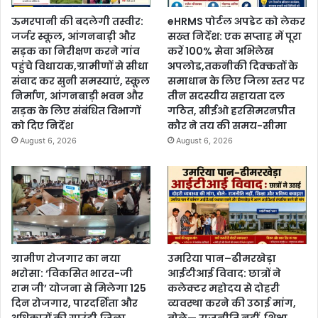
ऊमरपानी की बदलेगी तस्वीर:
eHRMS पोर्टल अपडेट को लेकर
जर्जर स्कूल, आंगनबाड़ी और
सख्त निर्देश: एक सप्ताह में पूरा
सड़क का निरीक्षण करने गांव
करें 100% सेवा अभिलेख
पहुंचे विधायक,ग्रामीणों से सीधा
अपलोड,तकनीकी दिक्कतों के
संवाद कर सुनी समस्याएं, स्कूल
समाधान के लिए जिला स्तर पर
निर्माण, आंगनबाड़ी भवन और
तीन सदस्यीय सहायता दल
सड़क के लिए संबंधित विभागों
गठित, सीईओ हरसिमरनप्रीत
को दिए निर्देश
कौर ने तय की समय-सीमा
August 6, 2026
August 6, 2026
ग्रामीण रोजगार का नया
उमरिया पान–ढीमरखेड़ा
भरोसा: ‘विकसित भारत-जी
आईटीआई विवाद: छात्रों ने
राम जी’ योजना से मिलेगा 125
कलेक्टर महोदय से दोहरी
दिन रोजगार, पारदर्शिता और
व्यवस्था करने की उठाई मांग,