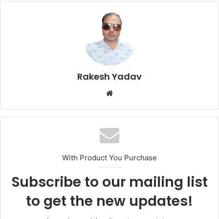
Rakesh Yadav
W
e
b
s
i
t
With Product You Purchase
e
Subscribe to our mailing list
to get the new updates!