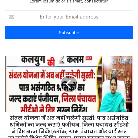
Lorem ipsum dolor sit amet, consectetur.
E
n
t
e
r
y
o
u
r
E
m
a
i
l
a
d
d
संबल योजना में अब नहीं चलेगी सुस्ती: पात्र असंगठित
r
श्रमिकों का जल्द कराएं पंजीयन, जिला पंचायत सीईओ
e
ने दिए सख्त निर्देश,ब्लॉक, ग्राम पंचायत और वार्ड स्तर
s