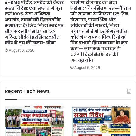
eHRMS पोर्टल अपडेट को लेकर
ग्रामीण रोजगार का नया
सख्त निर्देश: एक सप्ताह में पूरा
भरोसा: ‘विकसित भारत-जी राम
करें 100% सेवा अभिलेख
जी’ योजना से मिलेगा 125 दिन
अपलोड,तकनीकी दिक्कतों के
रोजगार, पारदर्शिता और
समाधान के लिए जिला स्तर पर
अधिकारों की गारंटी,जिला
तीन सदस्यीय सहायता दल
पंचायत सीईओ हरसिमरनप्रीत
गठित, सीईओ हरसिमरनप्रीत
कौर ने जनपद अधिकारियों को
कौर ने तय की समय-सीमा
दिए प्रभावी क्रियान्वयन के मंत्र,
कहा— जागरूक पंचायत ही
August 6, 2026
बनेगी विकसित भारत की
मजबूत नींव
August 6, 2026
Recent Tech News