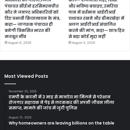
अधिकारों की गारंटी,जिला
बोले— राजनीति नहीं, शिक्षा
पंचायत सीईओ हरसिमरनप्रीत
और भविष्य बचाइए,उमरिया
कौर ने जनपद अधिकारियों को
पान में वर्तमान आईटीआई
दिए प्रभावी क्रियान्वयन के मंत्र,
यथावत रखने और ढीमरखेड़ा में
कहा— जागरूक पंचायत ही
अलग आईटीआई संचालित
बनेगी विकसित भारत की
करने की मांग, कहा— छात्र हित
मजबूत नींव
से बड़ा कोई मुद्दा नहीं
August 6, 2026
August 5, 2026
Most Viewed Posts
November 25, 2025
एमपी के कटनी में 3 माह से मानदेय ना मिलने से परेशान
रोजगार सहायक ने पेड़ से लटककर की अपनी जीवन लीला
समाप्त, मामले की जांच में जुटी पुलिस
August 31, 2023
Why homeowners are leaving billions on the table