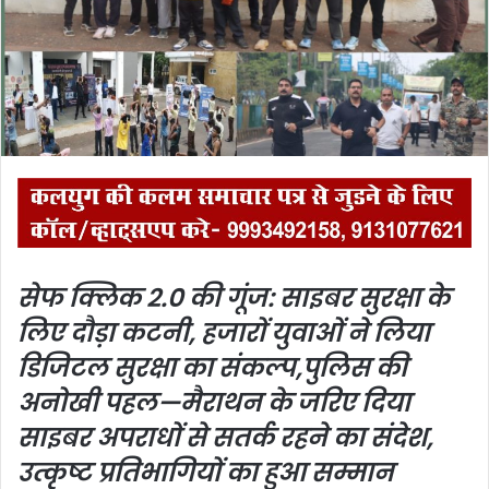
m
a
i
l
सेफ क्लिक 2.0 की गूंज: साइबर सुरक्षा के
लिए दौड़ा कटनी, हजारों युवाओं ने लिया
डिजिटल सुरक्षा का संकल्प,
पुलिस की
अनोखी पहल—मैराथन के जरिए दिया
साइबर अपराधों से सतर्क रहने का संदेश,
उत्कृष्ट प्रतिभागियों का हुआ सम्मान