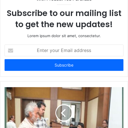
e
Subscribe to our mailing list
to get the new updates!
Lorem ipsum dolor sit amet, consectetur.
E
n
t
e
r
y
o
u
r
E
m
a
i
l