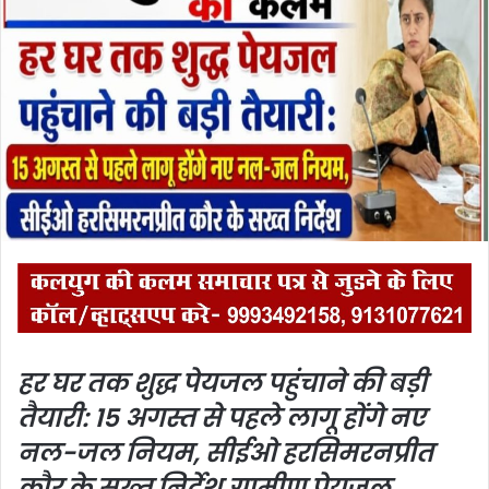
a
n
e
m
a
i
l
हर घर तक शुद्ध पेयजल पहुंचाने की बड़ी
तैयारी: 15 अगस्त से पहले लागू होंगे नए
नल-जल नियम, सीईओ हरसिमरनप्रीत
कौर के सख्त निर्देश,
ग्रामीण पेयजल