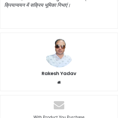
क्रियान्वयन में सक्रिय भूमिका निभाएं।
Rakesh Yadav
W
e
b
s
i
t
With Product You Purchase