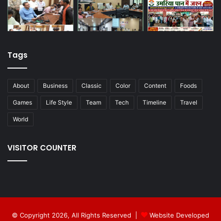
Tags
About
Business
Classic
Color
Content
Foods
Games
Life Style
Team
Tech
Timeline
Travel
World
VISITOR COUNTER
© Copyright 2026, All Rights Reserved |
Website Developed