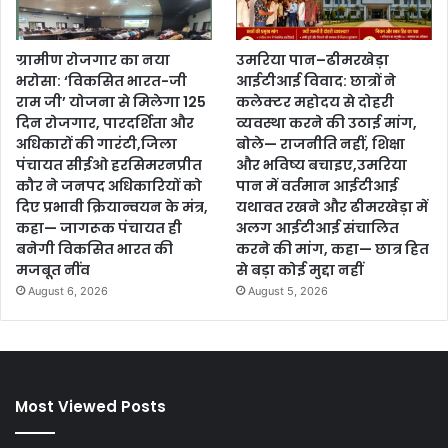
ग्रामीण रोजगार का नया
उमरिया पान–ढीमरखेड़ा
भरोसा: ‘विकसित भारत-जी
आईटीआई विवाद: छात्रों ने
राम जी’ योजना से मिलेगा 125
कलेक्टर महोदय से दोहरी
दिन रोजगार, पारदर्शिता और
व्यवस्था करने की उठाई मांग,
अधिकारों की गारंटी,जिला
बोले— राजनीति नहीं, शिक्षा
पंचायत सीईओ हरसिमरनप्रीत
और भविष्य बचाइए,उमरिया
कौर ने जनपद अधिकारियों को
पान में वर्तमान आईटीआई
दिए प्रभावी क्रियान्वयन के मंत्र,
यथावत रखने और ढीमरखेड़ा में
कहा— जागरूक पंचायत ही
अलग आईटीआई संचालित
बनेगी विकसित भारत की
करने की मांग, कहा— छात्र हित
मजबूत नींव
से बड़ा कोई मुद्दा नहीं
August 6, 2026
August 5, 2026
Most Viewed Posts