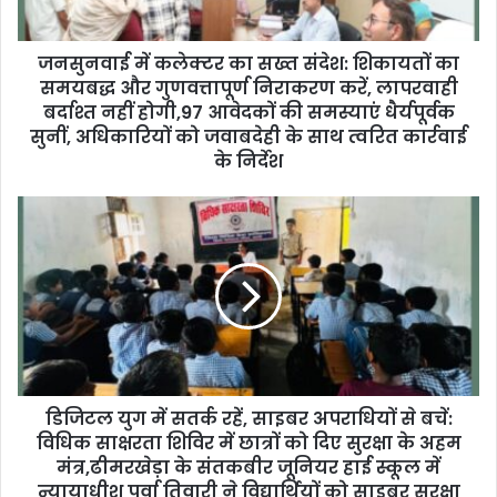
a
d
d
जनसुनवाई में कलेक्टर का सख्त संदेश: शिकायतों का
r
समयबद्ध और गुणवत्तापूर्ण निराकरण करें, लापरवाही
e
बर्दाश्त नहीं होगी,97 आवेदकों की समस्याएं धैर्यपूर्वक
s
सुनीं, अधिकारियों को जवाबदेही के साथ त्वरित कार्रवाई
s
के निर्देश
डिजिटल युग में सतर्क रहें, साइबर अपराधियों से बचें:
विधिक साक्षरता शिविर में छात्रों को दिए सुरक्षा के अहम
मंत्र,ढीमरखेड़ा के संतकबीर जूनियर हाई स्कूल में
न्यायाधीश पूर्वा तिवारी ने विद्यार्थियों को साइबर सुरक्षा