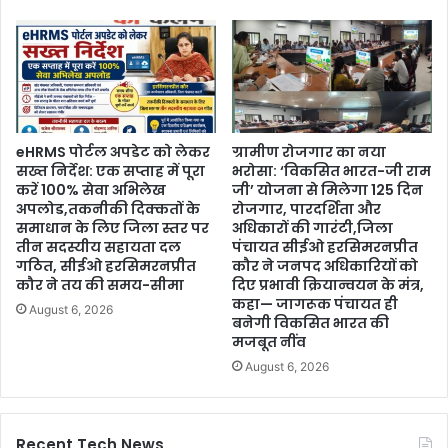
eHRMS पोर्टल अपडेट को लेकर
ग्रामीण रोजगार का नया
सख्त निर्देश: एक सप्ताह में पूरा
भरोसा: ‘विकसित भारत-जी राम
करें 100% सेवा अभिलेख
जी’ योजना से मिलेगा 125 दिन
अपलोड,तकनीकी दिक्कतों के
रोजगार, पारदर्शिता और
समाधान के लिए जिला स्तर पर
अधिकारों की गारंटी,जिला
तीन सदस्यीय सहायता दल
पंचायत सीईओ हरसिमरनप्रीत
गठित, सीईओ हरसिमरनप्रीत
कौर ने जनपद अधिकारियों को
कौर ने तय की समय-सीमा
दिए प्रभावी क्रियान्वयन के मंत्र,
कहा— जागरूक पंचायत ही
August 6, 2026
बनेगी विकसित भारत की
मजबूत नींव
August 6, 2026
Recent Tech News