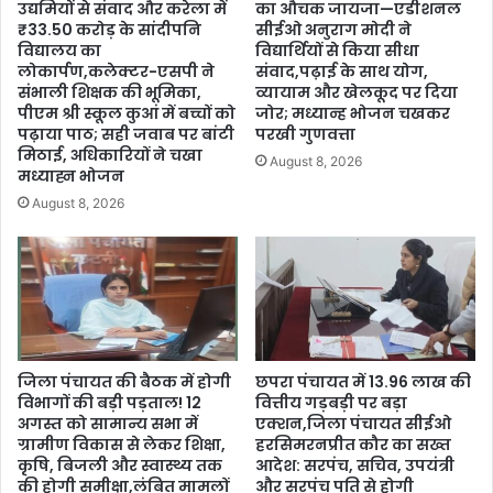
उद्यमियों से संवाद और करेला में
का औचक जायजा—एडीशनल
₹33.50 करोड़ के सांदीपनि
सीईओ अनुराग मोदी ने
विद्यालय का
विद्यार्थियों से किया सीधा
लोकार्पण,कलेक्टर-एसपी ने
संवाद,पढ़ाई के साथ योग,
संभाली शिक्षक की भूमिका,
व्यायाम और खेलकूद पर दिया
पीएम श्री स्कूल कुआं में बच्चों को
जोर; मध्यान्ह भोजन चखकर
पढ़ाया पाठ; सही जवाब पर बांटी
परखी गुणवत्ता
मिठाई, अधिकारियों ने चखा
August 8, 2026
मध्याह्न भोजन
August 8, 2026
जिला पंचायत की बैठक में होगी
छपरा पंचायत में 13.96 लाख की
विभागों की बड़ी पड़ताल! 12
वित्तीय गड़बड़ी पर बड़ा
अगस्त को सामान्य सभा में
एक्शन,जिला पंचायत सीईओ
ग्रामीण विकास से लेकर शिक्षा,
हरसिमरनप्रीत कौर का सख्त
कृषि, बिजली और स्वास्थ्य तक
आदेश: सरपंच, सचिव, उपयंत्री
की होगी समीक्षा,लंबित मामलों
और सरपंच पति से होगी