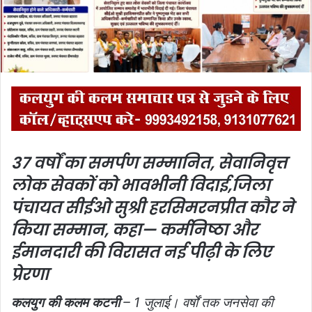
i
l
37 वर्षों का समर्पण सम्मानित, सेवानिवृत्त
लोक सेवकों को भावभीनी विदाई,
जिला
पंचायत सीईओ सुश्री हरसिमरनप्रीत कौर ने
किया सम्मान, कहा— कर्मनिष्ठा और
ईमानदारी की विरासत नई पीढ़ी के लिए
प्रेरणा
कलयुग की कलम कटनी
– 1 जुलाई। वर्षों तक जनसेवा की