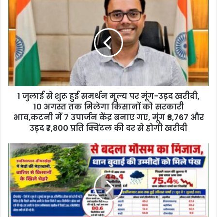
u
r
E
m
a
i
l
a
d
d
1 जुलाई से शुरू हुई समर्थन मूल्य पर मूंग-उड़द खरीदी,
r
10 अगस्त तक मिलेगा किसानों को सरकारी
e
भाव,कटनी में 7 उपार्जन केंद्र बनाए गए, मूंग ₹8,767 और
s
उड़द ₹7,800 प्रति क्विंटल की दर से होगी खरीदी
s