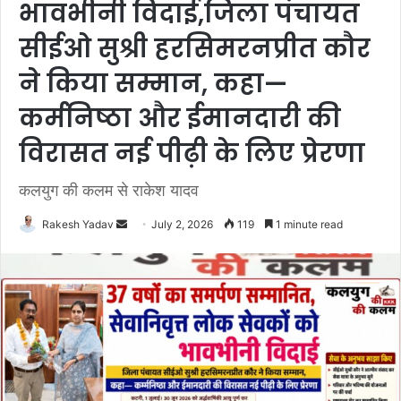
भावभीनी विदाई,जिला पंचायत
सीईओ सुश्री हरसिमरनप्रीत कौर
ने किया सम्मान, कहा—
कर्मनिष्ठा और ईमानदारी की
विरासत नई पीढ़ी के लिए प्रेरणा
कलयुग की कलम से राकेश यादव
Rakesh Yadav
S
July 2, 2026
119
1 minute read
e
n
d
a
n
e
m
a