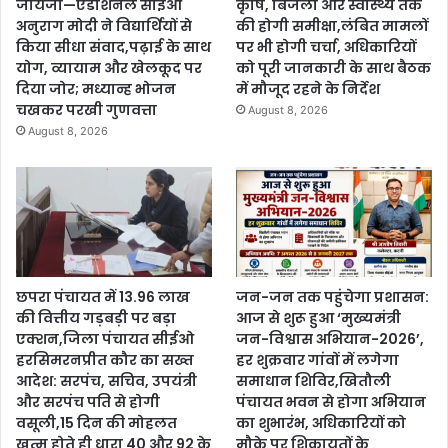
जायजा—एडीशनल सीईओ
कृषि, बिजली और स्वास्थ्य तक
अनुराग मोदी ने विद्यार्थियों से
की होगी समीक्षा,लंबित मामलों
किया सीधा संवाद,पढ़ाई के साथ
पर भी होगी चर्चा, अधिकारियों
योग, व्यायाम और खेलकूद पर
को पूरी जानकारी के साथ बैठक
दिया जोर; मध्यान्ह भोजन
में मौजूद रहने के निर्देश
चखकर परखी गुणवत्ता
August 8, 2026
August 8, 2026
छपरा पंचायत में 13.96 लाख
जन-जन तक पहुंचेगा प्रशासन:
की वित्तीय गड़बड़ी पर बड़ा
आज से शुरू हुआ ‘मुख्यमंत्री
एक्शन,जिला पंचायत सीईओ
जन-विश्वास अभियान-2026’,
हरसिमरनप्रीत कौर का सख्त
हर शुक्रवार गांवों में लगेगा
आदेश: सरपंच, सचिव, उपयंत्री
समाधान शिविर,खितौली
और सरपंच पति से होगी
पंचायत भवन से होगा अभियान
वसूली,15 दिन की मोहलत
का शुभारंभ, अधिकारियों को
खत्म होते ही धारा 40 और 92 के
मौके पर शिकायतों के