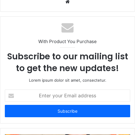
W
e
b
s
i
t
With Product You Purchase
e
Subscribe to our mailing list
to get the new updates!
Lorem ipsum dolor sit amet, consectetur.
E
n
t
e
r
y
o